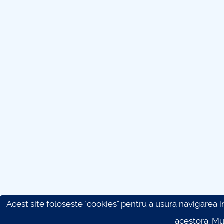
Acest site foloseste "cookies" pentru a usura navigarea in 
acestora. M