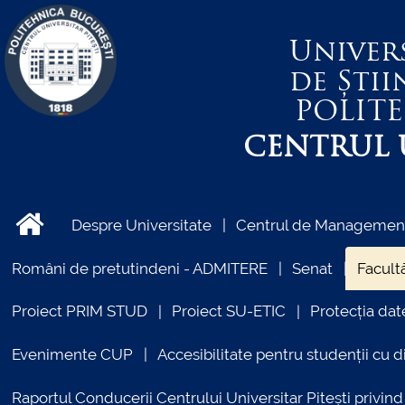
Univer
de Știi
POLIT
CENTRUL U
Despre Universitate
Centrul de Management 
Români de pretutindeni - ADMITERE
Senat
Facultă
Proiect PRIM STUD
Proiect SU-ETIC
Protecția dat
Evenimente CUP
Accesibilitate pentru studenții cu di
Raportul Conducerii Centrului Universitar Pitești priv