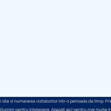
site si numararea vizitatorilor intr-o perioada de timp. Prin 
ultumim pentru intelegere.
Apasati aici pentru mai multe in