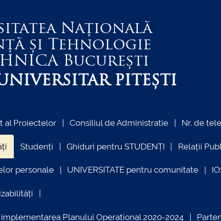
sitatea Națională
nță și Tehnologie
EHNICA
București
NIVERSITAR PITEȘTI
al Proiectelor
Consiliul de Administratie
Nr. de tel
ți
Studenți
Ghiduri pentru STUDENȚI
Relații Pub
elor personale
UNIVERSITATE pentru comunitate
I
zabilități
ind implementarea Planului Operațional 2020-2024
Parte