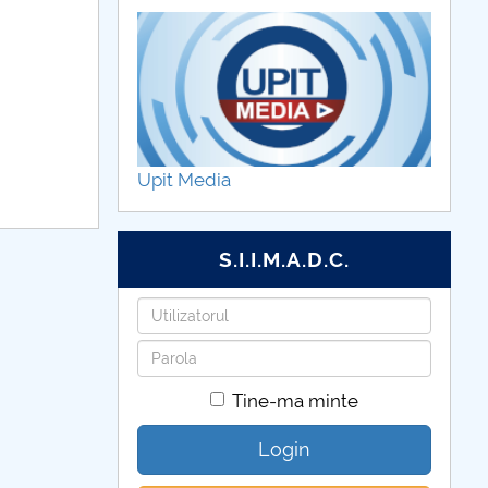
Upit Media
S.I.I.M.A.D.C.
Utilizatorul
Parola
Tine-ma minte
Login