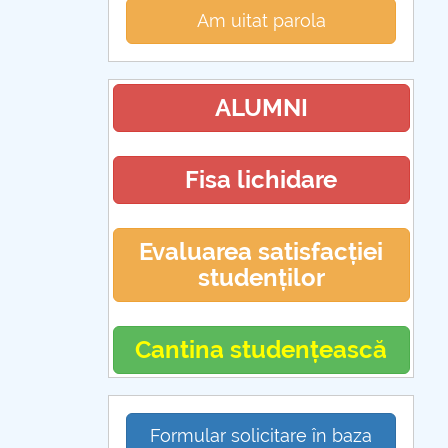
Am uitat parola
ALUMNI
Fisa lichidare
Evaluarea satisfacției
studenților
Cantina studențească
Formular solicitare în baza