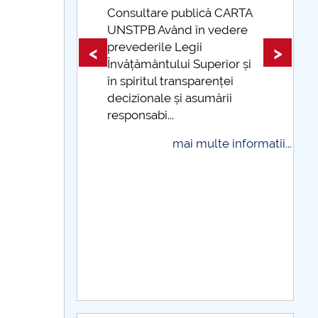
are publică CARTA
 Având în vedere
Taxe de școlarizare
rile Legii
indexate Taxele se pot pl
<
>
ântului Superior și
și cu cardul
tul transparenței
mai multe info
nale și asumării
bi...
mai multe informatii...