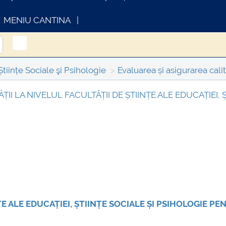
MENIU CANTINA
Științe Sociale şi Psihologie
Evaluarea și asigurarea cali
II LA NIVELUL FACULTĂȚII DE ȘTIINȚE ALE EDUCAȚIEI, 
INFORMATII ACTE STUDII
CARTA
Consul
ȚE ALE EDUCAȚIEI, ȘTIINȚE SOCIALE ȘI PSIHOLOGIE PE