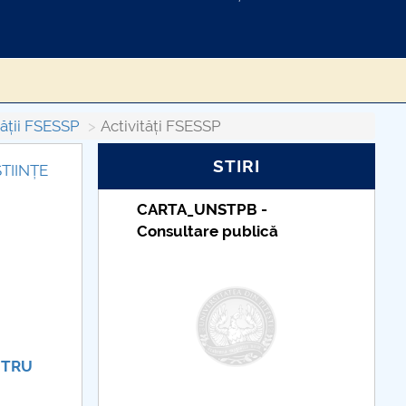
tății FSESSP
Activități FSESSP
STIRI
ȘTIINȚE
_UNSTPB -
Taxe de școlarizare
tare publică
indexate – Centrul
Universitar Pitești
NTRU