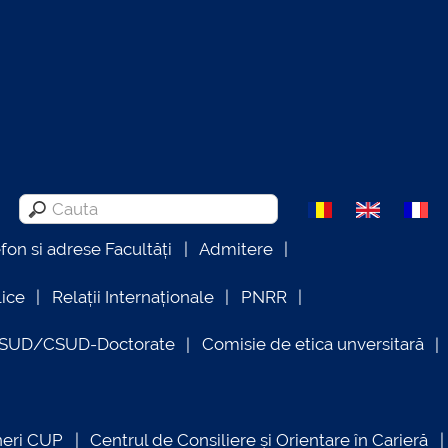
efon si adrese Facultăți
Admitere
lice
Relații Internaționale
PNRR
OSUD/CSUD-Doctorate
Comisie de etica unversitară
neri CUP
Centrul de Consiliere și Orientare în Carieră