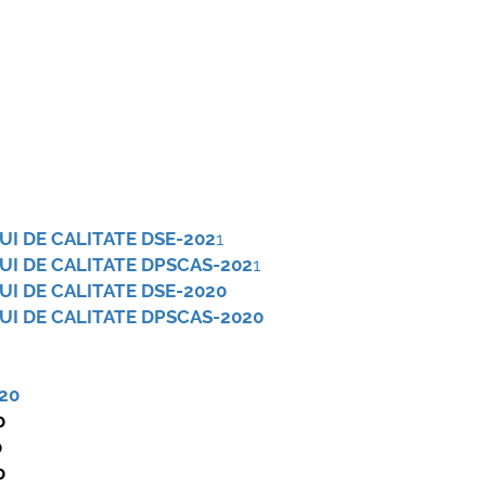
mai multe informatii...
Consult
UNSTPB
prevede
Învățăm
în spiri
decizio
responsa
UI DE CALITATE DSE-202
1
i...
UI DE CALITATE DPSCAS-202
1
UI DE CALITATE DSE-2020
UI DE CALITATE DPSCAS-2020
20
0
0
0