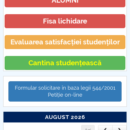
ALUMNI
Fisa lichidare
Evaluarea satisfacției studenților
Cantina studențească
Formular solicitare în baza legii 544/2001
Petiție on-line
AUGUST 2026