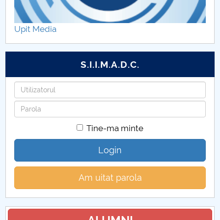
Rapoarte FSESSP
Upit Media
Rezultate ale evaluărilor ARACIS FSESSP
Documente FSESSP
S.I.I.M.A.D.C.
Utilizatorul
Parola
Tine-ma minte
Login
Am uitat parola