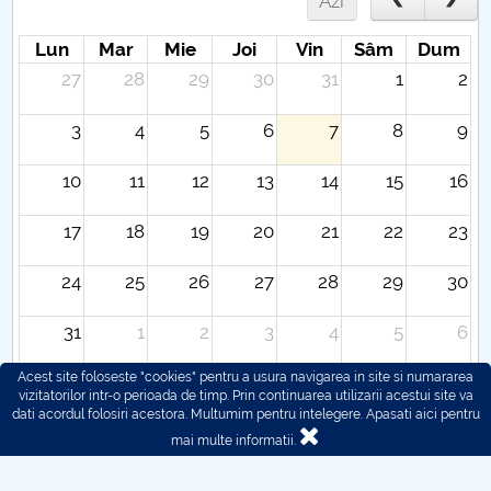
Azi
Lun
Mar
Mie
Joi
Vin
Sâm
Dum
27
28
29
30
31
1
2
3
4
5
6
7
8
9
10
11
12
13
14
15
16
17
18
19
20
21
22
23
24
25
26
27
28
29
30
31
1
2
3
4
5
6
Acest site foloseste "cookies" pentru a usura navigarea in site si numararea
vizitatorilor intr-o perioada de timp. Prin continuarea utilizarii acestui site va
dati acordul folosiri acestora. Multumim pentru intelegere.
Apasati aici pentru
mai multe informatii.