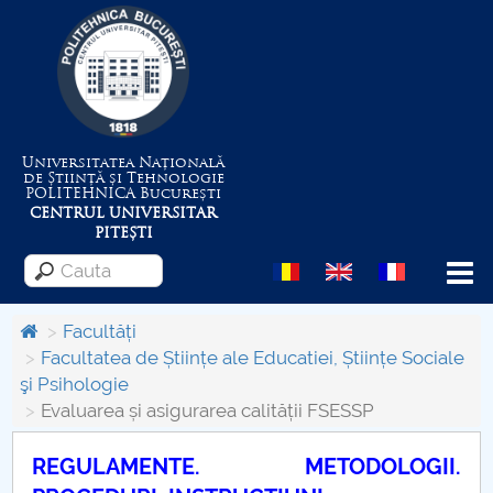
Universitatea Națională
de Știință și Tehnologie
POLITEHNICA
București
CENTRUL UNIVERSITAR
PITEȘTI
Menu
Facultăți
Facultatea de Științe ale Educatiei, Științe Sociale
şi Psihologie
Despre Universitate
Evaluarea și asigurarea calității FSESSP
Centrul de Management al Proiectelor
REGULAMENTE. METODOLOGII.