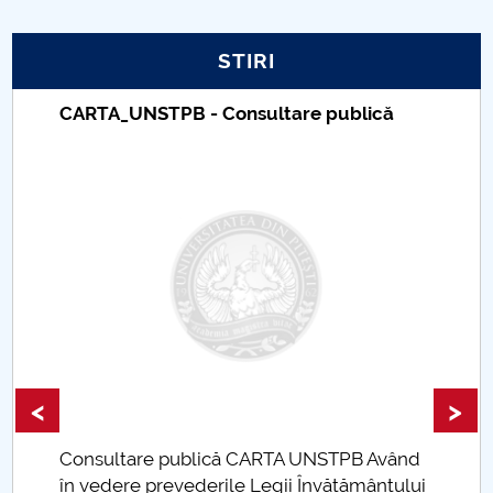
PNRR
STIRI
Proiect PRIM STUD
CARTA_UNSTPB - Consultare publică
Proiect SU-ETIC
Protecția datelor personale
UNIVERSITATE pentru comunitate
IOSUD/CSUD-Doctorate
Comisie de etica unversitară
<
>
Evenimente CUP
Consultare publică CARTA UNSTPB Având
Accesibilitate pentru studenții cu dizabilități
.
în vedere prevederile Legii Învățământului