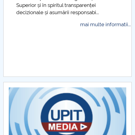
Superior și în spiritul transparenței
Raportul Conducerii Centrului Universitar Pitești
decizionale și asumării responsabi...
privind implementarea Planului Operațional 2020-
2024
mai multe informatii...
Parteneri CUP
Centrul de Consiliere și Orientare în Carieră
Chestionar angajabilitate ALUMNI – UPB
CAR2026
MENIU CANTINA
Structuri funcționale FSESSP
Activități FSESSP