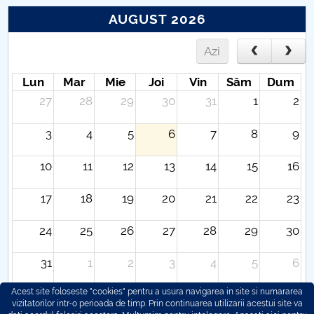
AUGUST 2026
Azi
Lun
Mar
Mie
Joi
Vin
Sâm
Dum
27
28
29
30
31
1
2
3
4
5
6
7
8
9
10
11
12
13
14
15
16
17
18
19
20
21
22
23
24
25
26
27
28
29
30
31
1
2
3
4
5
6
Acest site foloseste "cookies" pentru a usura navigarea in site si numararea
vizitatorilor intr-o perioada de timp. Prin continuarea utilizarii acestui site va