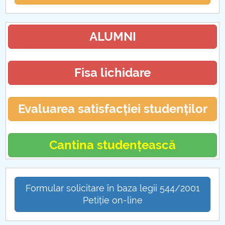
ALUMNI
Fisa lichidare
Evaluarea satisfacției studenților
Cantina studențească
Formular solicitare în baza legii 544/2001
Petiție on-line