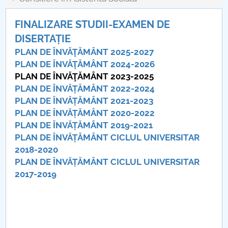
Consiliul de Administratie
FINALIZARE STUDII-EXAMEN DE
Nr. de telefon si adrese Facultăți
DISERTAȚIE
Admitere
PLAN DE ÎNVĂŢĂMÂNT 2025-2027
PLAN DE ÎNVĂŢĂMÂNT 2024-2026
Români de pretutindeni - ADMITERE
PLAN DE ÎNVĂŢĂMÂNT 2023-2025
PLAN DE ÎNVĂȚĂMÂNT 2022-2024
Senat
PLAN DE ÎNVĂȚĂMÂNT 2021-2023
PLAN DE ÎNVĂȚĂMÂNT 2020-2022
Facultăți
PLAN DE ÎNVĂȚĂMÂNT 2019-2021
PLAN DE ÎNVĂȚĂMÂNT CICLUL UNIVERSITAR
Studenți
2018-2020
PLAN DE ÎNVĂȚĂMÂNT CICLUL UNIVERSITAR
Ghiduri pentru STUDENȚI
2017-2019
Relații Publice
Relații Internaționale