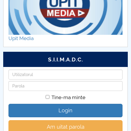
Upit Media
S.I.I.M.A.D.C.
Utilizatorul
Parola
Tine-ma minte
Login
Am uitat parola