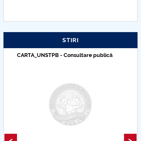
PNRR
Proiect PRIM STUD
STIRI
Proiect SU-ETIC
Taxe de școlarizare indexate – Centrul
Protecția datelor personale
Universitar Pitești
UNIVERSITATE pentru comunitate
IOSUD/CSUD-Doctorate
Comisie de etica unversitară
Evenimente CUP
Accesibilitate pentru studenții cu dizabilități
<
>