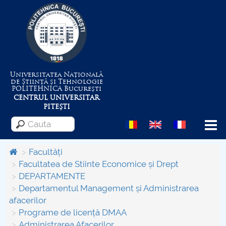
Universitatea Națională
de Știință și Tehnologie
POLITEHNICA
București
CENTRUL UNIVERSITAR
PITEȘTI
Menu
Facultăți
Facultatea de Stiinte Economice și Drept
DEPARTAMENTE
Despre Universitate
Departamentul Management și Administrarea
afacerilor
Centrul de Management al Proiectelor
Programe de licență DMAA
Administrarea Afacerilor