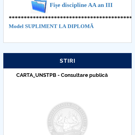
Fișe discipline AA an III
PNRR
*****************************************
Model SUPLIMENT LA DIPLOMĂ
Proiect PRIM STUD
Proiect SU-ETIC
Protecția datelor personale
STIRI
UNIVERSITATE pentru comunitate
CARTA_UNSTPB - Consultare publică
IOSUD/CSUD-Doctorate
Comisie de etica unversitară
Evenimente CUP
Accesibilitate pentru studenții cu dizabilități