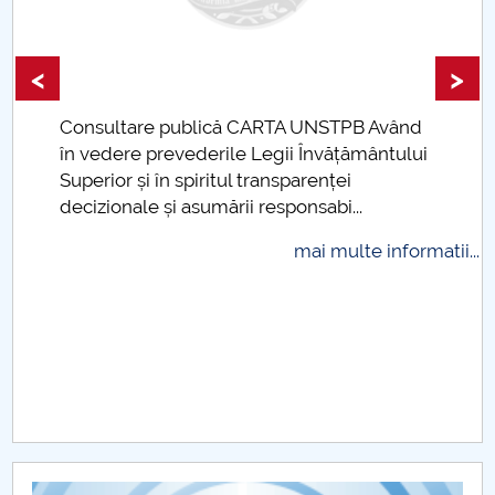
Raportul Conducerii Centrului Universitar Pitești
privind implementarea Planului Operațional 2020-
<
>
2024
Consultare publică CARTA UNSTPB Având
Parteneri CUP
.
în vedere prevederile Legii Învățământului
Superior și în spiritul transparenței
Centrul de Consiliere și Orientare în Carieră
decizionale și asumării responsabi...
Chestionar angajabilitate ALUMNI – UPB
mai multe informatii...
CAR2026
MENIU CANTINA
Planuri de învăţământ/Fișe discipline
Cadre didactice