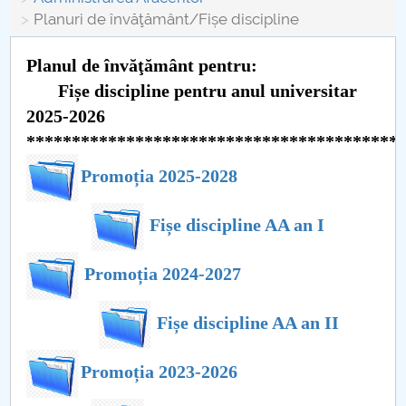
Consiliul de Administratie
Planuri de învăţământ/Fișe discipline
Nr. de telefon si adrese Facultăți
Planul de învăţământ pentru:
Admitere
Fișe discipline pentru anul universitar
2025-2026
Români de pretutindeni - ADMITERE
*****************************************
Promoția 2025-2028
Senat
Facultăți
Fișe discipline AA an I
Studenți
Promoția 2024-2027
Ghiduri pentru STUDENȚI
Fișe discipline AA an II
Relații Publice
Promoția 2023-2026
Relații Internaționale