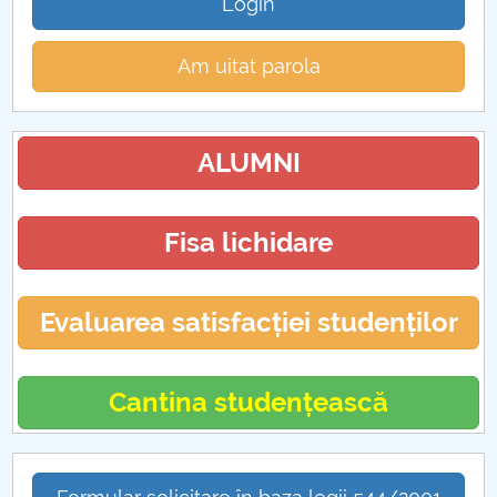
Login
Am uitat parola
ALUMNI
Fisa lichidare
Evaluarea satisfacției studenților
Cantina studențească