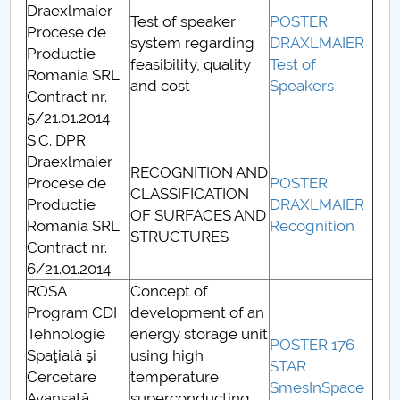
Draexlmaier
Test of speaker
POSTER
Procese de
system regarding
DRAXLMAIER
Productie
feasibility, quality
Test of
Romania SRL
and cost
Speakers
Contract nr.
5/21.01.2014
S.C. DPR
Draexlmaier
RECOGNITION AND
Procese de
POSTER
CLASSIFICATION
Productie
DRAXLMAIER
OF SURFACES AND
Romania SRL
Recognition
STRUCTURES
Contract nr.
6/21.01.2014
ROSA
Concept of
Program CDI
development of an
Tehnologie
energy storage unit
POSTER 176
Spaţială şi
using high
STAR
Cercetare
temperature
SmesInSpace
Avansată
superconducting