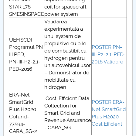
STAR 176
coil for spacecraft
SMESINSPACE
power system
Validarea
experimentală a
unui system de
UEFISCDI
propulsive cu pile
Programul PN
POSTER PN-
de combustibil cu
III PED,
III-P2-2.1-PED-
hydrogen pentru
PN-III-P2-2.1-
2016 Validare
un autovehicul usor
PED-2016
– Demonstrator de
mobilitate cu
hidrogen
ERA-Net
Cost-Efficient Data
SmartGrid
POSTER ERA-
Collection for
Plus H2020
Net SmartGrid
Smart Grid and
Cofund-
Plus H2020
Revenue Assurance
77594-
Cost Efficient
- CARA_SG
CARA_SG-2