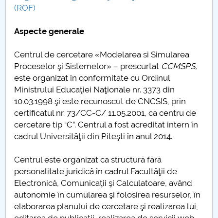
(ROF)
Raportul Conducerii Centrului Universitar Pitești
privind implementarea Planului Operațional 2020-
Aspecte generale
2024
Centrul de cercetare «Modelarea si Simularea
Parteneri CUP
Proceselor şi Sistemelor» – prescurtat
CCMSPS
,
este organizat în conformitate cu Ordinul
Centrul de Consiliere și Orientare în Carieră
Ministrului Educaţiei Naţionale nr. 3373 din
10.03.1998 şi este recunoscut de CNCSIS, prin
Chestionar angajabilitate ALUMNI – UPB
certificatul nr. 73/CC-C/ 11.05.2001, ca centru de
cercetare tip “C”. Centrul a fost acreditat intern în
CAR2026
cadrul Universităţii din Piteşti în anul 2014.
MENIU CANTINA
Centrul este organizat ca structură fără
personalitate juridică în cadrul Facultăţii de
CCMSPS
Electronică, Comunicaţii şi Calculatoare, având
autonomie în cumularea şi folosirea resurselor, în
Electromet
elaborarea planului de cercetare şi realizarea lui,