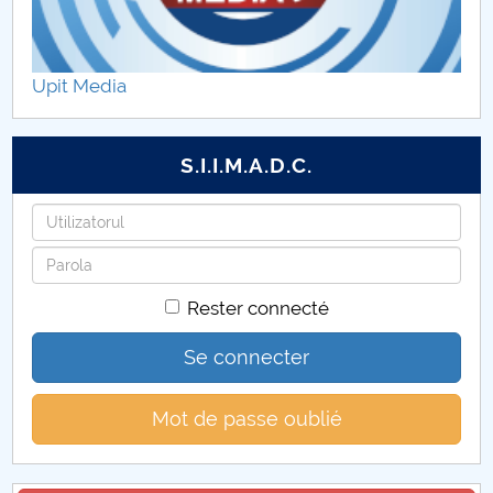
Upit Media
S.I.I.M.A.D.C.
Identifiant
Mot
de
Rester connecté
passe
Se connecter
Mot de passe oublié