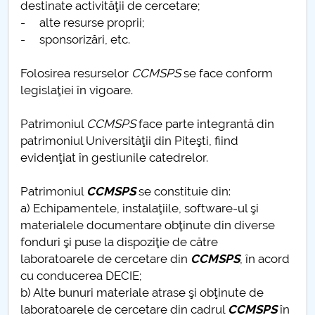
destinate activităţii de cercetare;
- alte resurse proprii;
- sponsorizări, etc.
Folosirea resurselor
CC
MSPS
se face conform
legislaţiei în vigoare.
Patrimoniul
CC
MSPS
face parte integrantă din
patrimoniul Universităţii din Piteşti, fiind
evidenţiat în gestiunile catedrelor.
Patrimoniul
CCMSPS
se constituie din:
a) Echipamentele, instalaţiile, software-ul şi
materialele documentare obţinute din diverse
fonduri şi puse la dispoziţie de către
laboratoarele de cercetare din
CCMSPS
, în acord
cu conducerea DECIE;
b) Alte bunuri materiale atrase şi obţinute de
laboratoarele de cercetare din cadrul
CCMSPS
în