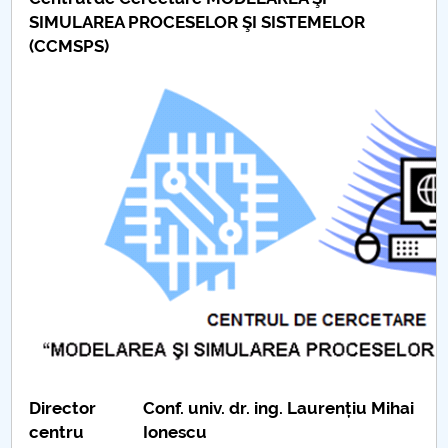
Conseil d'administration
SIMULAREA PROCESELOR ŞI SISTEMELOR
(CCMSPS)
Nr. de telefon si adrese Facultăți
Informations sur l'admission
Români de pretutindeni - ADMITERE
Sénat universitaire
Facultés
STUDENTI CUP
Ghiduri pentru STUDENȚI
Relations publiques
Director
Conf. univ. dr. ing. Laurențiu Mihai
centru
Ionescu
Relations Internationales