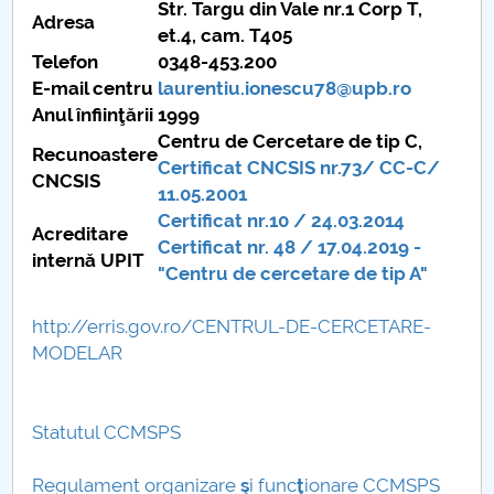
Str. Targu din Vale nr.1 Corp T,
Adresa
et.4, cam. T405
PNRR
Telefon
0348-453.200
E-mail centru
laurentiu.ionescu78@upb.ro
Proiect (PRIM STUD)
Anul înfiinţării
1999
Centru de Cercetare de tip C,
Proiect SU-ETIC
Recunoastere
Certificat CNCSIS nr.73/ CC-C/
CNCSIS
11.05.2001
Protection des données personnelles
Certificat nr.10 / 24.03.2014
Acreditare
Certificat nr. 48 / 17.04.2019 -
Université pour la communauté
internă UPIT
"Centru de cercetare de tip A"
Études doctorales
http://erris.gov.ro/CENTRUL-DE-CERCETARE-
MODELAR
Comisie de etica unversitară
Evenimente CUP
Statutul CCMSPS
Accesibilitate pentru studenții cu dizabilități
Regulament organizare
ş
i func
ţ
ionare CCMSPS