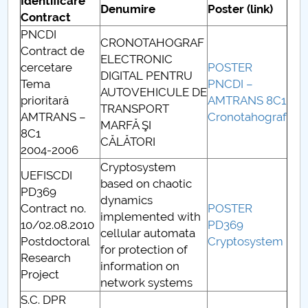
Identificare
Denumire
Poster (link)
Contract
PNCDI
CRONOTAHOGRAF
Contract de
ELECTRONIC
cercetare
POSTER
DIGITAL PENTRU
Tema
PNCDI –
AUTOVEHICULE DE
prioritară
AMTRANS 8C1
TRANSPORT
AMTRANS –
Cronotahograf
MARFĂ ŞI
8C1
CĂLĂTORI
2004-2006
Cryptosystem
UEFISCDI
based on chaotic
PD369
dynamics
Contract no.
POSTER
implemented with
10/02.08.2010
PD369
cellular automata
Postdoctoral
Cryptosystem
for protection of
Research
information on
Project
network systems
S.C. DPR