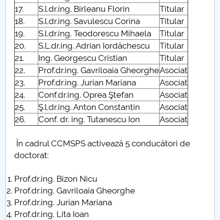
17.
S.l.dr.ing. Birleanu Florin
Titular
18.
S.l.dr.ing. Savulescu Corina
Titular
19.
S.l.dr.ing. Teodorescu Mihaela
Titular
20.
S.L.dr.ing. Adrian Iordăchescu
Titular
21.
Ing. Georgescu Cristian
Titular
22.
Prof.dr.ing. Gavriloaia Gheorghe
Asociat
23.
Prof.dr.ing. Jurian Mariana
Asociat
24.
Conf.dr.ing. Oprea Ştefan
Asociat
25.
Ş.l.dr.ing. Anton Constantin
Asociat
26.
Conf. dr. ing. Tutanescu Ion
Asociat
În cadrul CCMSPS activează 5 conducători de
doctorat:
Prof.dr.ing. Bizon Nicu
Prof.dr.ing. Gavriloaia Gheorghe
Prof.dr.ing. Jurian Mariana
Prof.dr.ing. Lita Ioan