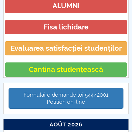
ALUMNI
Fisa lichidare
Evaluarea satisfacției studenților
Cantina studențească
Formulaire demande loi 544/2001
Pétition on-line
AOÛT 2026