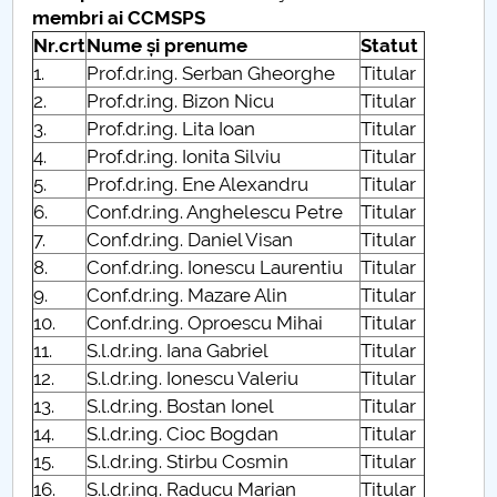
membri ai CCMSPS
Nr.crt
Nume și prenume
Statut
1.
Prof.dr.ing. Serban Gheorghe
Titular
2.
Prof.dr.ing. Bizon Nicu
Titular
3.
Prof.dr.ing. Lita Ioan
Titular
4.
Prof.dr.ing. Ionita Silviu
Titular
5.
Prof.dr.ing. Ene Alexandru
Titular
6.
Conf.dr.ing. Anghelescu Petre
Titular
7.
Conf.dr.ing. Daniel Visan
Titular
8.
Conf.dr.ing. Ionescu Laurentiu
Titular
9.
Conf.dr.ing. Mazare Alin
Titular
10.
Conf.dr.ing. Oproescu Mihai
Titular
11.
S.l.dr.ing. Iana Gabriel
Titular
12.
S.l.dr.ing. Ionescu Valeriu
Titular
13.
S.l.dr.ing. Bostan Ionel
Titular
14.
S.l.dr.ing. Cioc Bogdan
Titular
15.
S.l.dr.ing. Stirbu Cosmin
Titular
16.
S.l.dr.ing. Raducu Marian
Titular