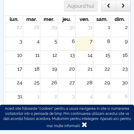
Aujourd'hui
lun.
mar.
mer.
jeu.
ven.
sam.
dim.
27
28
29
30
31
1
2
3
4
5
6
7
8
9
10
11
12
13
14
15
16
17
18
19
20
21
22
23
24
25
26
27
28
29
30
31
1
2
3
4
5
6
Acest site foloseste "cookies" pentru a usura navigarea in site si numararea
vizitatorilor intr-o perioada de timp. Prin continuarea utilizarii acestui site va
dati acordul folosiri acestora. Multumim pentru intelegere.
Apasati aici pentru
mai multe informatii.