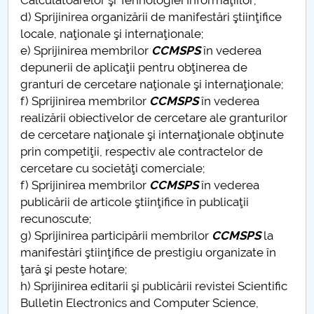
Calculatoarelor şi Tehnologiei Informaţiilor;
d) Sprijinirea organizării de manifestări ştiinţifice
locale, naţionale şi internaţionale;
e) Sprijinirea membrilor
CCMSPS
în vederea
depunerii de aplicaţii pentru obţinerea de
granturi de cercetare naţionale şi internaţionale;
f) Sprijinirea membrilor
CCMSPS
în vederea
realizării obiectivelor de cercetare ale granturilor
de cercetare naţionale şi internaţionale obţinute
prin competiţii, respectiv ale contractelor de
cercetare cu societăţi comerciale;
f) Sprijinirea membrilor
CCMSPS
în vederea
publicării de articole ştiinţifice în publicaţii
recunoscute;
g) Sprijinirea participării membrilor
CCMSPS
la
manifestări ştiinţifice de prestigiu organizate în
ţară şi peste hotare;
h) Sprijinirea editarii şi publicării revistei Scientific
Bulletin Electronics and Computer Science,