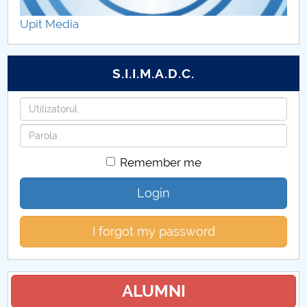
Upit Media
S.I.I.M.A.D.C.
Username
Password
Remember me
Login
I forgot my password
ALUMNI