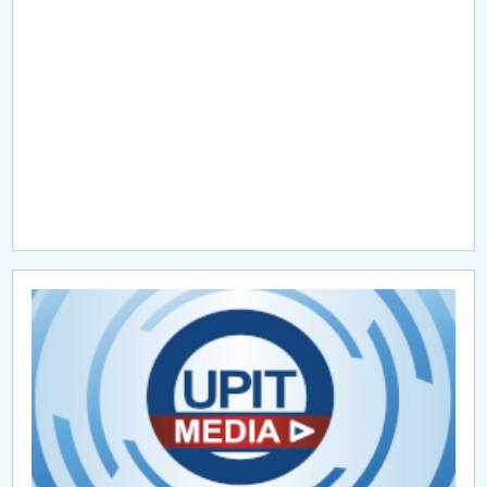
Raportul Conducerii Centrului Universitar Pitești
privind implementarea Planului Operațional 2020-
2024
Parteneri CUP
Centrul de Consiliere și Orientare în Carieră
Chestionar angajabilitate ALUMNI – UPB
CAR2026
MENIU CANTINA
ALEGERI DFMI
ALEGERI STUDENTI