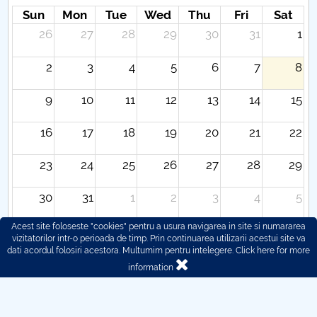
Sun
Mon
Tue
Wed
Thu
Fri
Sat
26
27
28
29
30
31
1
2
3
4
5
6
7
8
9
10
11
12
13
14
15
16
17
18
19
20
21
22
23
24
25
26
27
28
29
30
31
1
2
3
4
5
Acest site foloseste "cookies" pentru a usura navigarea in site si numararea
vizitatorilor intr-o perioada de timp. Prin continuarea utilizarii acestui site va
dati acordul folosiri acestora. Multumim pentru intelegere.
Click here for more
information