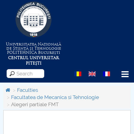
Universitatea Națională
de Știință și Tehnologie
POLITEHNICA
București
CENTRUL UNIVERSITAR
PITEȘTI
Menu
Faculties
Facultatea de Mecanica si Tehnologie
Alegeri partiale FMT
About the University
Centrul de Management al Proiectelor