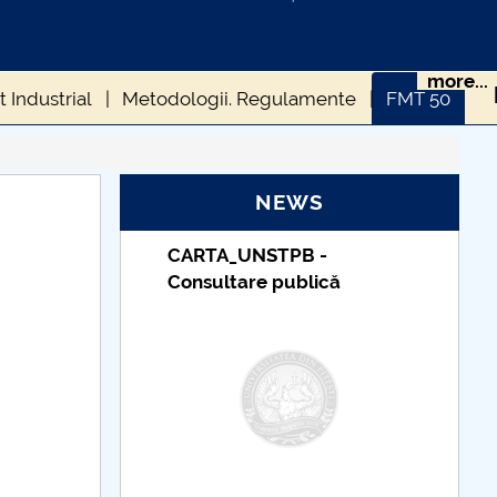
more...
 Industrial
Metodologii. Regulamente
FMT 50
i stiintifice studentesti
NEWS
Mt-master
Concursuri cadre didactice FMT
_UNSTPB -
Taxe de școlarizare
tive Series
IManEE 2019
Studenti FMT
tare publică
indexate – Centrul
Universitar Pitești
FMt-doctorat