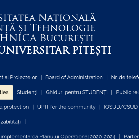
sitatea Națională
nță și Tehnologie
EHNICA
București
NIVERSITAR PITEȘTI
 al Proiectelor
Board of Administration
Nr. de telef
ties
Studenți
Ghiduri pentru STUDENȚI
Public re
a protection
UPIT for the community
IOSUD/CSUD –
zabilități
ind implementarea Planului Operațional 2020-2024
Parte