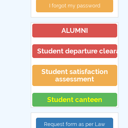
I forgot my password
ALUMNI
Student departure clearan
Student satisfaction
assessment
Student canteen
Request form as per Law