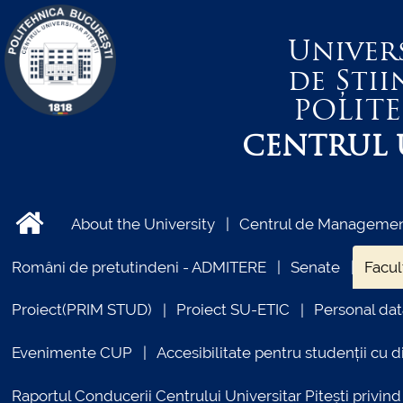
Univer
de Știi
POLIT
CENTRUL U
About the University
Centrul de Management
Români de pretutindeni - ADMITERE
Senate
Facul
Proiect(PRIM STUD)
Proiect SU-ETIC
Personal dat
Evenimente CUP
Accesibilitate pentru studenții cu di
Raportul Conducerii Centrului Universitar Pitești priv