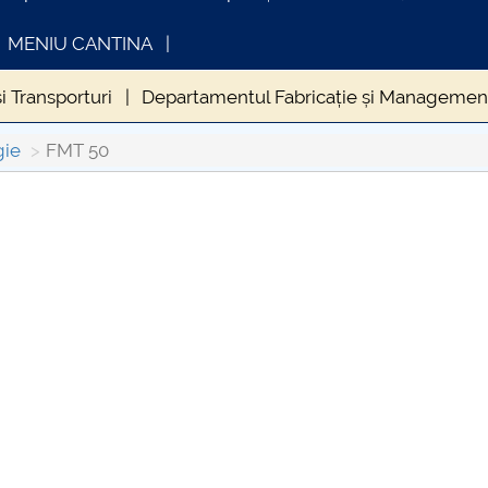
MENIU CANTINA
 Transporturi
Departamentul Fabricație și Management
socio-economic si internationale
Sesiunea de comunicar
gie
FMT 50
G179
PRIM STUD FMT
Admitere FMT
Admitere F
INFORMATII ACTE STUDII
CARTA
ra RENAULT
ORAR FMT
Scientific Bulletin - Automo
Consul
rmulare utile
ORARE FMT - SEM II - 2020
Admitere 