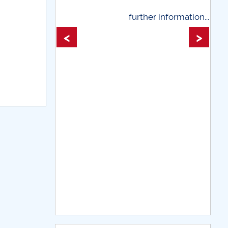
further information...
further infor
<
>