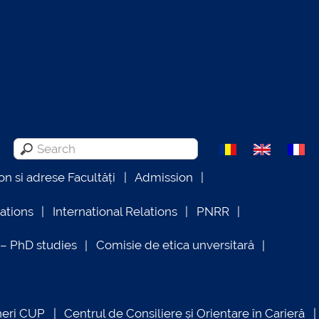
on si adrese Facultăți
Admission
lations
International Relations
PNRR
 PhD studies
Comisie de etica unversitară
neri CUP
Centrul de Consiliere și Orientare în Carieră