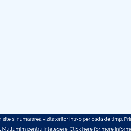
site si numararea vizitatorilor intr-o perioada de timp. Prin 
. Multumim pentru intelegere.
Click here for more inform