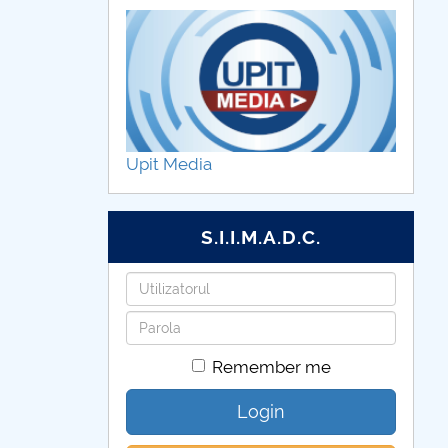
Upit Media
S.I.I.M.A.D.C.
Username
Password
Remember me
Login