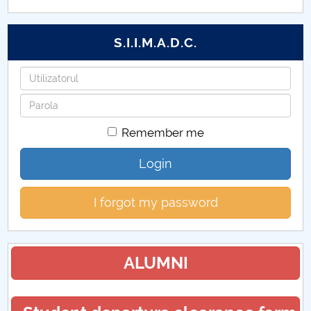
S.I.I.M.A.D.C.
Username
Password
Remember me
Login
I forgot my password
ALUMNI