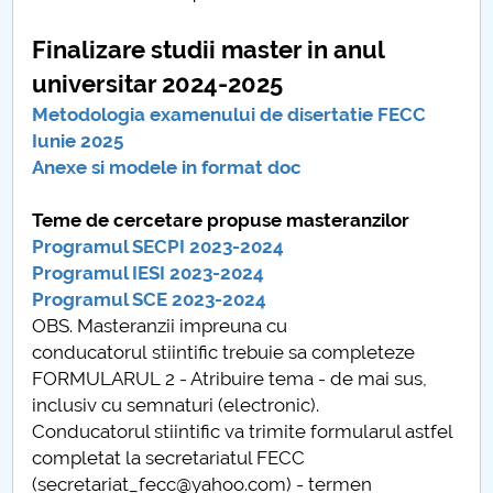
Raportul Conducerii Centrului Universitar Pitești
Finalizare studii master in anul
privind implementarea Planului Operațional 2020-
universitar 2024-2025
2024
Metodologia examenului de disertatie FECC
Parteneri CUP
Iunie 2025
Anexe si modele in format doc
Centrul de Consiliere și Orientare în Carieră
Teme de cercetare propuse masteranzilor
Programul SECPI 2023-2024
Chestionar angajabilitate ALUMNI – UPB
Programul IESI 2023-2024
Programul SCE 2023-2024
CAR2026
OBS. Masteranzii impreuna cu
conducatorul stiintific trebuie sa completeze
MENIU CANTINA
FORMULARUL 2 - Atribuire tema - de mai sus,
inclusiv cu semnaturi (electronic).
Informatii pentru studenti
Conducatorul stiintific va trimite formularul astfel
completat la secretariatul FECC
Finalizare studii licenta
(secretariat_fecc@yahoo.com) - termen