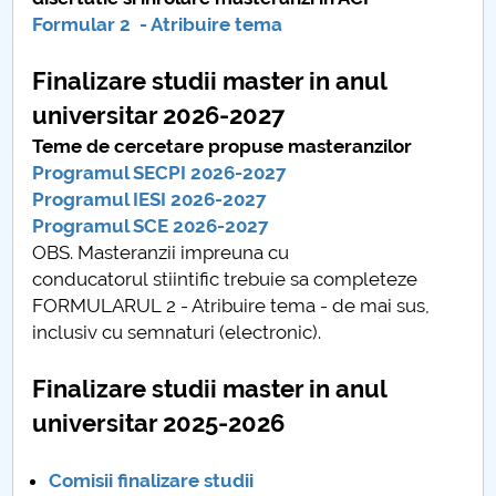
Board of Administration
Formular 2 - Atribuire tema
Nr. de telefon si adrese Facultăți
Finalizare studii master in anul
Admission
universitar 2026-2027
Teme de cercetare propuse masteranzilor
Români de pretutindeni - ADMITERE
Programul SECPI 2026-2027
Programul IESI 2026-2027
Senate
Programul SCE 2026-2027
OBS. Masteranzii impreuna cu
Faculties
conducatorul stiintific trebuie sa completeze
FORMULARUL 2 - Atribuire tema - de mai sus,
Studenți
inclusiv cu semnaturi (electronic).
Ghiduri pentru STUDENȚI
Finalizare studii master in anul
universitar 2025-2026
Public relations
Comisii finalizare studii
International Relations