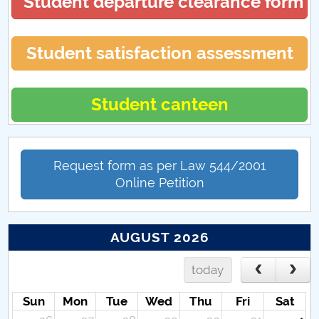
Student departure clearance form
Student satisfaction assessment
Student canteen
Request form as per Law 544/2001
Online Petition
AUGUST 2026
today
Sun
Mon
Tue
Wed
Thu
Fri
Sat