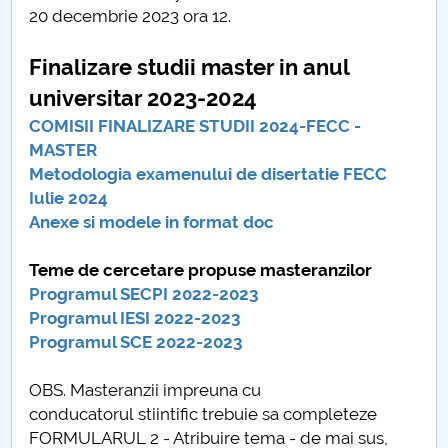
20 decembrie 2023 ora 12.
Finalizare studii master
Finalizare studii master in anul
Cercetare stiintifica si concursuri studentesti
universitar 2023-2024
Practica
COMISII FINALIZARE STUDII 2024-FECC -
MASTER
Oportunitati cariera
Metodologia examenului de disertatie FECC
Iulie 2024
Tabere studentesti
Anexe si modele in format doc
Radioclub YO7KXJ
Teme de cercetare propuse masteranzilor
Programul SECPI 2022-2023
Avizier electronic
Programul IESI 2022-2023
Programul SCE 2022-2023
Absolventi
OBS. Masteranzii impreuna cu
conducatorul stiintific trebuie sa completeze
FORMULARUL 2 - Atribuire tema - de mai sus,