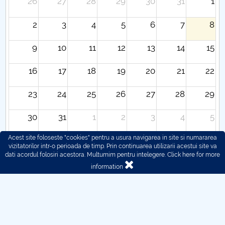
26
27
28
29
30
31
1
2
3
4
5
6
7
8
9
10
11
12
13
14
15
16
17
18
19
20
21
22
23
24
25
26
27
28
29
30
31
1
2
3
4
5
Acest site foloseste "cookies" pentru a usura navigarea in site si numararea
vizitatorilor intr-o perioada de timp. Prin continuarea utilizarii acestui site va
dati acordul folosiri acestora. Multumim pentru intelegere.
Click here for more
information
© 2016 - 2026 POLITEHNICA București - Centrul