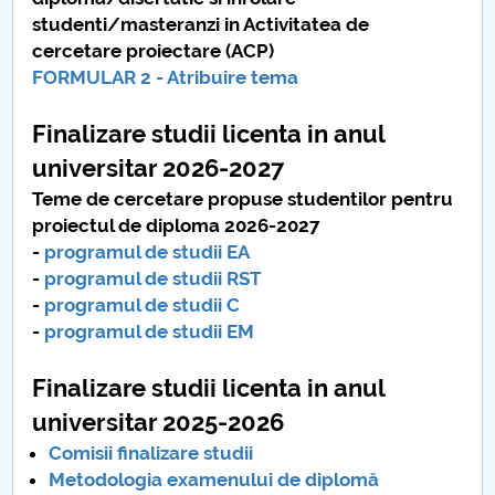
Board of Administration
studenti/masteranzi in Activitatea de
cercetare proiectare (ACP)
Nr. de telefon si adrese Facultăți
FORMULAR 2 - Atribuire tema
Admission
Finalizare studii licenta in anul
Români de pretutindeni - ADMITERE
universitar 2026-2027
Teme de cercetare propuse studentilor pentru
Senate
proiectul de diploma 2026-2027
-
programul de studii EA
Faculties
-
programul de studii RST
-
programul de studii C
Studenți
-
programul de studii EM
Ghiduri pentru STUDENȚI
Finalizare studii licenta in anul
universitar 2025-2026
Public relations
Comisii finalizare studii
Metodologia examenului de diplomă
International Relations