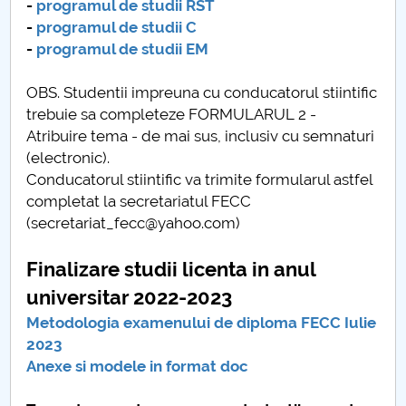
-
programul de studii RST
Finalizare studii master
-
programul de studii C
-
programul de studii EM
Cercetare stiintifica si concursuri studentesti
OBS. Studentii impreuna cu conducatorul stiintific
Practica
trebuie sa completeze FORMULARUL 2 -
Atribuire tema - de mai sus, inclusiv cu semnaturi
Oportunitati cariera
(electronic).
Conducatorul stiintific va trimite formularul astfel
Tabere studentesti
completat la secretariatul FECC
(secretariat_fecc@yahoo.com)
Radioclub YO7KXJ
Finalizare studii licenta in anul
Avizier electronic
universitar 2022-2023
Metodologia examenului de diploma FECC Iulie
Absolventi
2023
Anexe si modele in format doc