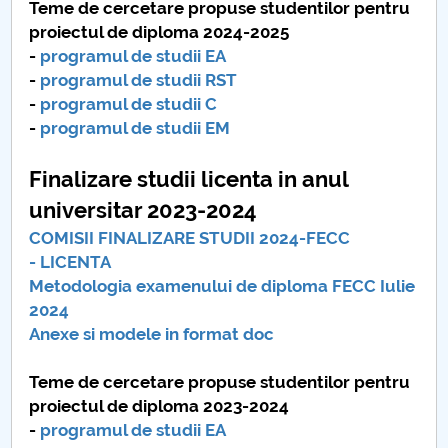
Teme de cercetare propuse studentilor pentru
Raportul Conducerii Centrului Universitar Pitești
proiectul de diploma 2024-2025
privind implementarea Planului Operațional 2020-
-
programul de studii EA
2024
-
programul de studii RST
-
programul de studii C
Parteneri CUP
-
programul de studii EM
Finalizare studii licenta in anul
Centrul de Consiliere și Orientare în Carieră
universitar 2023-2024
Chestionar angajabilitate ALUMNI – UPB
COMISII FINALIZARE STUDII 2024-FECC
- LICENTA
CAR2026
Metodologia examenului de diploma FECC Iulie
2024
MENIU CANTINA
Anexe si modele in format doc
Informatii pentru studenti
Teme de cercetare propuse studentilor pentru
proiectul de diploma 2023-2024
Finalizare studii licenta
-
programul de studii EA