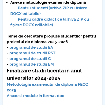
Anexe metodologie examen de diplomă
Pentru studenți (arhivă ZIP cu fișiere
PNRR
DOCX editabile)
Pentru cadre didactice (arhivă ZIP cu
Proiect(PRIM STUD)
fișiere DOCX editabile)
Proiect SU-ETIC
Teme de cercetare propuse studentilor pentru
proiectul de diploma 2025-2026
Personal data protection
-
programul de studii EA
-
programul de studii RST
UPIT for the community
-
programul de studii C
-
programul de studii EM
IOSUD/CSUD – PhD studies
Finalizare studii licenta in anul
universitar 2024-2025
Comisie de etica unversitară
Metodologia examenului de diploma FECC
Evenimente CUP
2025
Anexe si modele in format doc
Accesibilitate pentru studenții cu dizabilități