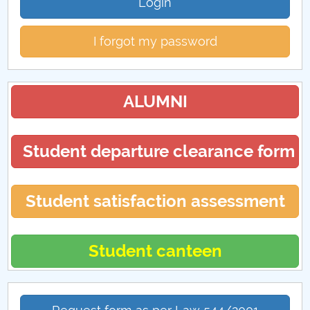
Login
I forgot my password
ALUMNI
Student departure clearance form
Student satisfaction assessment
Student canteen