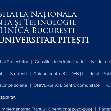
sitatea Națională
nță și Tehnologie
EHNICA
București
NIVERSITAR PITEȘTI
al Proiectelor
Consiliul de Administratie
Nr. de tel
ți
Studenți
Ghiduri pentru STUDENȚI
Relații Pub
elor personale
UNIVERSITATE pentru comunitate
I
zabilități
ind implementarea Planului Operațional 2020-2024
Parte