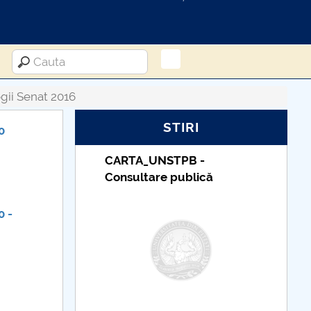
ii Senat 2016
STIRI
0
Taxe de școlarizare
indexate – Centrul
Universitar Pitești
0 -