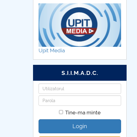
Upit Media
S.I.I.M.A.D.C.
Utilizatorul
Parola
Tine-ma minte
Login