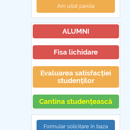
Am uitat parola
ALUMNI
Fisa lichidare
Evaluarea satisfacției
studenților
Cantina studențească
Formular solicitare în baza