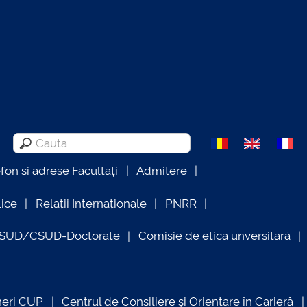
efon si adrese Facultăți
Admitere
lice
Relații Internaționale
PNRR
OSUD/CSUD-Doctorate
Comisie de etica unversitară
neri CUP
Centrul de Consiliere și Orientare în Carieră