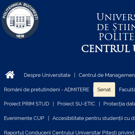
Univer
de Știi
POLIT
CENTRUL U
Despre Universitate
Centrul de Management 
Români de pretutindeni - ADMITERE
Senat
Facultă
Proiect PRIM STUD
Proiect SU-ETIC
Protecția dat
Evenimente CUP
Accesibilitate pentru studenții cu di
Raportul Conducerii Centrului Universitar Pitești priv