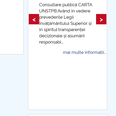
 CARTA
edere
Taxe de școlarizare
indexate Taxele se pot plăti
<
>
ior și
și cu cardul
ței
mai multe informatii...
rii
 informatii...