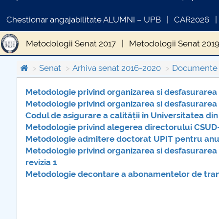
Chestionar angajabilitate ALUMNI – UPB
CAR2026
Metodologii Senat 2017
Metodologii Senat 201
Senat
Arhiva senat 2016-2020
Documente U
Metodologie privind organizarea si desfasurarea
Metodologie privind organizarea si desfasurare
COMUNICAT DE PRESA
IN
Codul de asigurare a calității în Universitatea din 
PRIMSTUD 26.03.2026
Metodologie privind alegerea directorului CSUD
Metodologie admitere doctorat UPIT pentru anul
Metodologie privind organizarea si desfasurarea 
revizia 1
Metodologie decontare a abonamentelor de tran