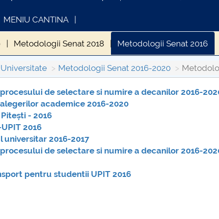
MENIU CANTINA
9
Metodologii Senat 2018
Metodologii Senat 2016
niversitate
Metodologii Senat 2016-2020
Metodolog
 procesului de selectare si numire a decanilor 2016-202
a alegerilor academice 2016-2020
FORMATII ACTE STUDII
CARTA_UNSTPB -
Pitești - 2016
Consultare publică
-UPIT 2016
 universitar 2016-2017
procesului de selectare si numire a decanilor 2016-202
sport pentru studentii UPIT 2016