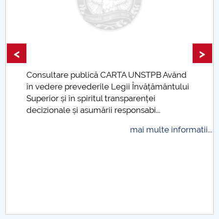
Raportul Conducerii Centrului Universitar Pitești
privind implementarea Planului Operațional 2020-
2024
<
>
Parteneri CUP
Consultare publică CARTA UNSTPB Având
.
Centrul de Consiliere și Orientare în Carieră
în vedere prevederile Legii Învățământului
Superior și în spiritul transparenței
decizionale și asumării responsabi...
Chestionar angajabilitate ALUMNI – UPB
mai multe informatii...
CAR2026
MENIU CANTINA
Metodologii Senat 2024
Metodologii Senat 2025