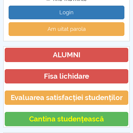
Login
Am uitat parola
ALUMNI
Fisa lichidare
Evaluarea satisfacției studenților
Cantina studențească