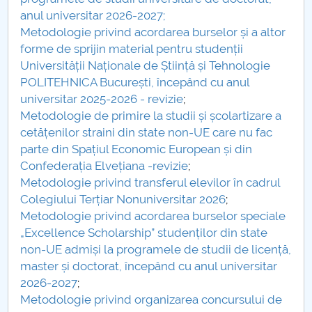
Consiliul de Administratie
anul universitar 2026-2027;
Metodologie privind acordarea burselor și a altor
Nr. de telefon si adrese Facultăți
forme de sprijin material pentru studenții
Universității Naționale de Știință și Tehnologie
Admitere
POLITEHNICA București, începând cu anul
universitar 2025-2026 - revizie
;
Români de pretutindeni - ADMITERE
Metodologie de primire la studii și școlartizare a
cetățenilor straini din state non-UE care nu fac
Senat
parte din Spațiul Economic European și din
Confederația Elvețiana -revizie
;
Facultăți
Metodologie privind transferul elevilor în cadrul
Colegiului Terțiar Nonuniversitar 2026
;
Studenți
Metodologie privind acordarea burselor speciale
„Excellence Scholarship” studenților din state
Ghiduri pentru STUDENȚI
non-UE admiși la programele de studii de licență,
master și doctorat, începând cu anul universitar
Relații Publice
2026-2027
;
Metodologie privind organizarea concursului de
Relații Internaționale