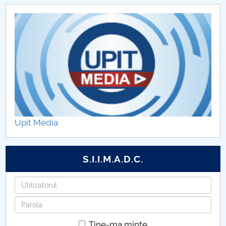
Metodologii Senat 2026
Upit Media
S.I.I.M.A.D.C.
Utilizatorul
Parola
Tine-ma minte