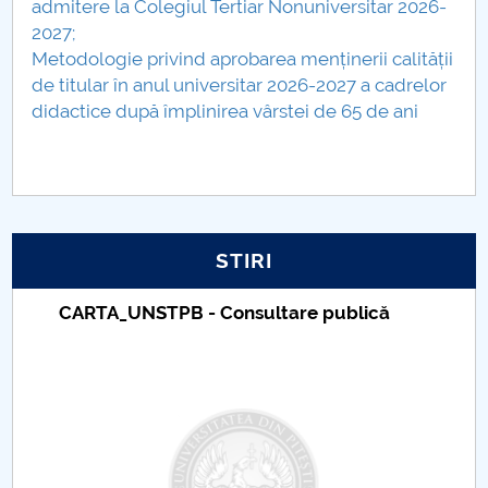
admitere la Colegiul Tertiar Nonuniversitar 2026-
2027;
PNRR
Metodologie privind aprobarea menținerii calității
de titular în anul universitar 2026-2027 a cadrelor
Proiect PRIM STUD
didactice după împlinirea vârstei de 65 de ani
Proiect SU-ETIC
Protecția datelor personale
UNIVERSITATE pentru comunitate
STIRI
IOSUD/CSUD-Doctorate
CARTA_UNSTPB - Consultare publică
Comisie de etica unversitară
Evenimente CUP
Accesibilitate pentru studenții cu dizabilități