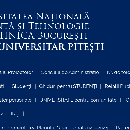
sitatea Națională
nță și Tehnologie
EHNICA
București
NIVERSITAR PITEȘTI
al Proiectelor
Consiliul de Administratie
Nr. de tel
ți
Studenți
Ghiduri pentru STUDENȚI
Relații Pub
elor personale
UNIVERSITATE pentru comunitate
I
zabilități
ind implementarea Planului Operațional 2020-2024
Parte