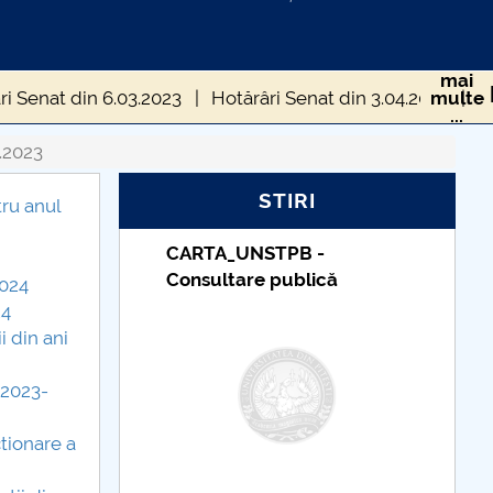
mai
ri Senat din 6.03.2023
Hotărâri Senat din 3.04.2023
multe
...
nat UNSTPB din 14.07.2023
.2023
STIRI
UNSTPB din 6 septembrie 2023
tru anul
STPB -
Taxe de școlarizare
ri Senat UNSTPB din 28 septembrie 2023
e publică
indexate – Centrul
2024
Universitar Pitești
Senat UNSTPB din 26 octombrie 2023
24
i din ani
 Senat UNSTPB din 4 decembrie 2023
 2023-
 Senat UNSTPB din 21 decembrie 2023
tionare a