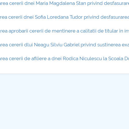
barea cererii dnei Maria Magdalena Stan privind desfasura
barea cererii dnei Sofia Loredana Tudor privind desfasurare
ea aprobarii cererii de mentinere a calitatii de titular în 
area cererii dlui Neagu Silviu Gabriel privind sustinerea e
area cererii de afiliere a dnei Rodica Niculescu la Scoala D