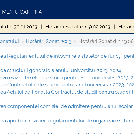
MENIU CANTINA
at din 30.01.2023
Hotărâri Senat din 9.02.2023
Hotărâ
29.05. 2023
Hotărâri Senat din 19.06.2023
Hotărâri Se
Senatului
Hotărâri Senat 2023
Hotărâri Senat din 19.06
 Senat UNSTPB din 4 septembrie 2023
Hotărâri Senat 
area Regulamentului de întocmire a statelor de funcții pen
INFORMATII ACTE STUDII
CARTA_UN
Hotărâri Senat UNSTPB din 21 septembrie 2023
Hotărâ
rea structurii generale a anului universitar 2023-2024
Consultar
rea reviziei taxelor de studii pentru anul universitar 2023-
otărâri Senat UNSTPB din 19 octombrie 2023
Hotărâri 
area Contractului de studii pentru anul universitar 2023-20
ea Actului aditional la Contractul de studii pentru studenti
otărâri Senat UNSTPB din 23 noiembrie 2023
Hotărâri
barea componentei comisiei de admitere pentru anul scolar
otărâri Senat UNSTPB din 15 decembrie 2023
Hotărâri
rea aprobarii reviziei Regulamentului de organizare si func