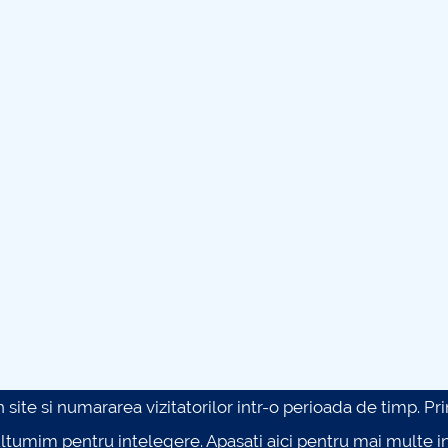
site si numararea vizitatorilor intr-o perioada de timp. Prin 
ultumim pentru intelegere.
Apasati aici pentru mai multe in