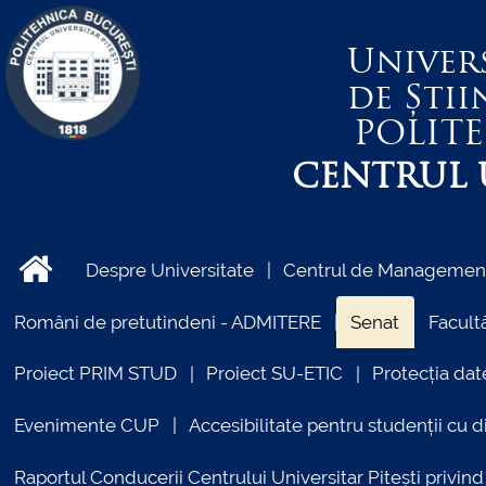
Univer
de Știi
POLIT
CENTRUL U
Despre Universitate
Centrul de Management 
Români de pretutindeni - ADMITERE
Senat
Facultă
Proiect PRIM STUD
Proiect SU-ETIC
Protecția dat
Evenimente CUP
Accesibilitate pentru studenții cu di
Raportul Conducerii Centrului Universitar Pitești priv