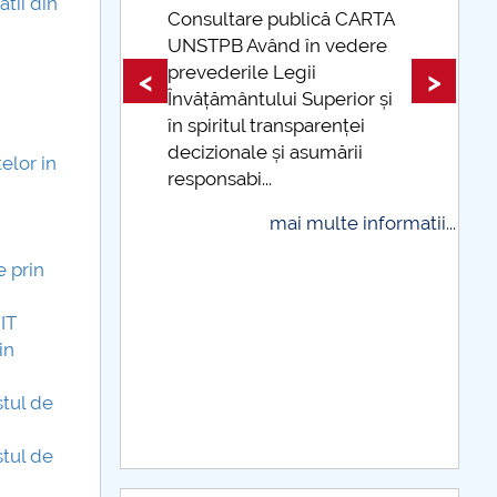
tii din
 publică CARTA
ând în vedere
Taxe de școlarizare
e Legii
indexate Taxele se pot plăti
<
>
lui Superior și
și cu cardul
transparenței
mai multe informat
 și asumării
elor in
..
mai multe informatii...
e prin
IT
in
stul de
stul de