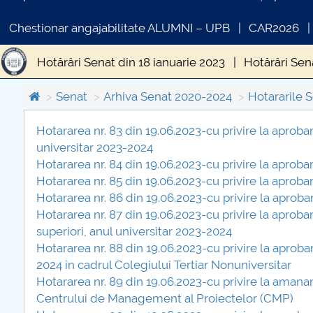
Chestionar angajabilitate ALUMNI – UPB
CAR2026
Hotărâri Senat din 18 ianuarie 2023
Hotărâri Sen
Hotărâri Senat din 8.05.2023
Hotărâri Senat din 
Senat
Arhiva Senat 2020-2024
Hotararile 
Hotărâri Senat UNSTPB din 29.08.2023
Hotărâri
Hotararea nr. 83 din 19.06.2023-cu privire la aprob
universitar 2023-2024
COMUNICAT DE PRESA
Hotărâri Senat UNSTPB din 8 septembrie 2023
Hotararea nr. 84 din 19.06.2023-cu privire la aproba
PRIMSTUD 26.03.2026
Hotararea nr. 85 din 19.06.2023-cu privire la aproba
Hotărâri Senat UNSTPB din 3 octombrie 2023
H
Hotararea nr. 86 din 19.06.2023-cu privire la aprob
Hotararea nr. 87 din 19.06.2023-cu privire la aprobar
Hotărâri Senat UNSTPB din 10 noiembrie 2023
H
superiori, anul universitar 2023-2024
Hotararea nr. 88 din 19.06.2023-cu privire la apro
Hotărâri Senat UNSTPB din 7 decembrie 2023
H
2024 în cadrul Colegiului Tertiar Nonuniversitar
Hotararea nr. 89 din 19.06.2023-cu privire la amana
Centrului de Management al Proiectelor (CMP)