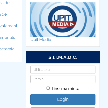
rea de
a de
invatamant
xamenului
Upit Media
octorala
S.I.I.M.A.D.C.
Utilizatorul
Parola
Tine-ma minte
Login