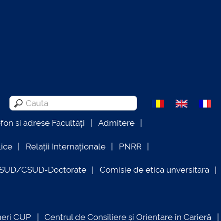
efon si adrese Facultăți
Admitere
lice
Relații Internaționale
PNRR
OSUD/CSUD-Doctorate
Comisie de etica unversitară
neri CUP
Centrul de Consiliere și Orientare în Carieră