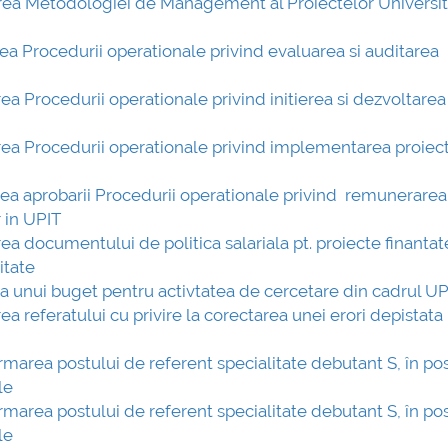
barea Metodologiei de Management al Proiectelor Universita
mai multe informatii...
Consultare
UNSTPB Av
rea Procedurii operationale privind evaluarea si auditarea
prevederil
Învățământu
rea Procedurii operationale privind initierea si dezvoltarea
în spiritul 
decizionale
area Procedurii operationale privind implementarea proiect
responsabi.
area aprobarii Procedurii operationale privind remunerarea
 in UPIT
.
rea documentului de politica salariala pt. proiecte finantat
itate
rea unui buget pentru activtatea de cercetare din cadrul UP
ea referatului cu privire la corectarea unei erori depistata 
ormarea postului de referent specialitate debutant S, în po
le
ormarea postului de referent specialitate debutant S, în po
le