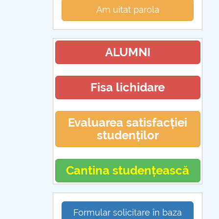
Am uitat parola
ALUMNI
Fisa lichidare
Evaluarea satisfacției
studenților
Cantina studențească
Formular solicitare în baza