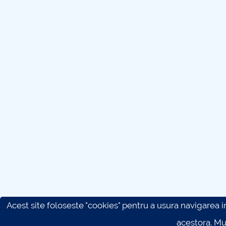
Acest site foloseste "cookies" pentru a usura navigarea in 
acestora. M