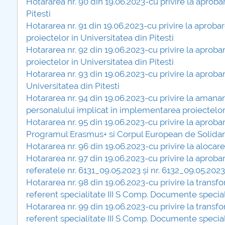
Hotararea nr. 90 din 19.06.2023-cu privire la apro
COMUNICAT Eveniment de
Pitesti
informare și promovare a
Hotararea nr. 91 din 19.06.2023-cu privire la aproba
ofertei educaționale
proiectelor in Universitatea din Pitesti
universitare la Colegiul
Hotararea nr. 92 din 19.06.2023-cu privire la aproba
Teoretic „Ion Cantacuzino”
proiectelor in Universitatea din Pitesti
Piteşti 26.03.2026
Hotararea nr. 93 din 19.06.2023-cu privire la aprob
COMUNICAT Eveniment de
Universitatea din Pitesti
informare �...
Hotararea nr. 94 din 19.06.2023-cu privire la aman
personalului implicat în implementarea proiectelor
mai multe informatii..
Hotararea nr. 95 din 19.06.2023-cu privire la aproba
Programul Erasmus+ si Corpul European de Solidar
Hotararea nr. 96 din 19.06.2023-cu privire la aloca
Hotararea nr. 97 din 19.06.2023-cu privire la aprobar
referatele nr. 6131_09.05.2023 și nr. 6132_09.05.2023
Hotararea nr. 98 din 19.06.2023-cu privire la transf
referent specialitate III S Comp. Documente specia
Hotararea nr. 99 din 19.06.2023-cu privire la transf
referent specialitate III S Comp. Documente specia