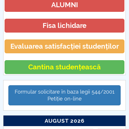
ALUMNI
Fisa lichidare
Evaluarea satisfacției studenților
Cantina studențească
Formular solicitare în baza legii 544/2001
Petiție on-line
AUGUST 2026