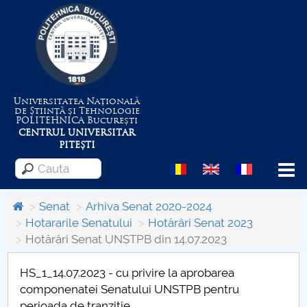
Universitatea Națională
de Știință și Tehnologie
POLITEHNICA
București
CENTRUL UNIVERSITAR
PITEȘTI
Menu
Senat
Arhiva Senat 2020-2024
Hotararile Senatului
Hotărâri Senat 2023
Hotărâri Senat UNSTPB din 14.07.2023
Despre Universitate
HS_1_14.07.2023 - cu privire la aprobarea
Centrul de Management al Proiectelor
componenatei Senatului UNSTPB pentru
perioada de tranzitie