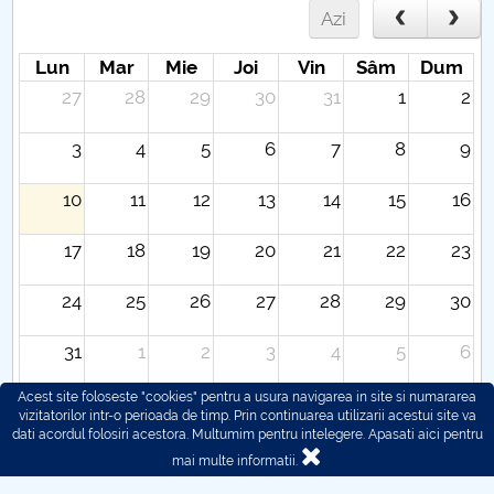
Azi
Lun
Mar
Mie
Joi
Vin
Sâm
Dum
27
28
29
30
31
1
2
3
4
5
6
7
8
9
10
11
12
13
14
15
16
17
18
19
20
21
22
23
24
25
26
27
28
29
30
31
1
2
3
4
5
6
Acest site foloseste "cookies" pentru a usura navigarea in site si numararea
vizitatorilor intr-o perioada de timp. Prin continuarea utilizarii acestui site va
dati acordul folosiri acestora. Multumim pentru intelegere.
Apasati aici pentru
mai multe informatii.