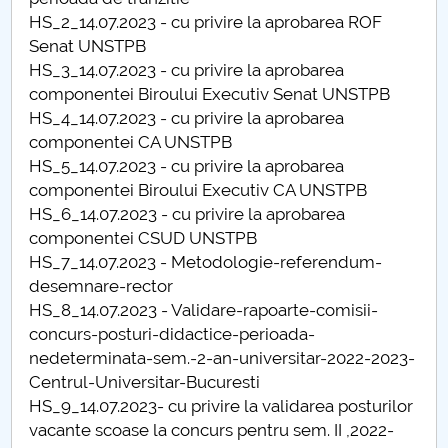
Consiliul de Administratie
HS_2_14.07.2023 - cu privire la aprobarea ROF
Senat UNSTPB
Nr. de telefon si adrese Facultăți
HS_3_14.07.2023 - cu privire la aprobarea
componentei Biroului Executiv Senat UNSTPB
Admitere
HS_4_14.07.2023 - cu privire la aprobarea
componentei CA UNSTPB
Români de pretutindeni - ADMITERE
HS_5_14.07.2023 - cu privire la aprobarea
componentei Biroului Executiv CA UNSTPB
Senat
HS_6_14.07.2023 - cu privire la aprobarea
componentei CSUD UNSTPB
Facultăți
HS_7_14.07.2023 - Metodologie-referendum-
desemnare-rector
Studenți
HS_8_14.07.2023 - Validare-rapoarte-comisii-
concurs-posturi-didactice-perioada-
Ghiduri pentru STUDENȚI
nedeterminata-sem.-2-an-universitar-2022-2023-
Centrul-Universitar-Bucuresti
Relații Publice
HS_9_14.07.2023- cu privire la validarea posturilor
vacante scoase la concurs pentru sem. II ,2022-
Relații Internaționale