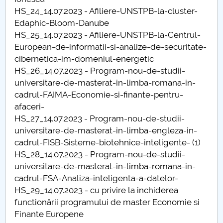
HS_24_14.07.2023 - Afiliere-UNSTPB-la-cluster-
Hotărâri Senat din 9.02.2023
Edaphic-Bloom-Danube
HS_25_14.07.2023 - Afiliere-UNSTPB-la-Centrul-
Hotărâri Senat din 6.03.2023
European-de-informatii-si-analize-de-securitate-
cibernetica-im-domeniul-energetic
Hotărâri Senat din 3.04.2023
HS_26_14.07.2023 - Program-nou-de-studii-
universitare-de-masterat-in-limba-romana-in-
Hotărâri Senat din 8.05.2023
cadrul-FAIMA-Economie-si-finante-pentru-
afaceri-
Hotărâri Senat din 29.05. 2023
HS_27_14.07.2023 - Program-nou-de-studii-
universitare-de-masterat-in-limba-engleza-in-
Hotărâri Senat din 19.06.2023
cadrul-FISB-Sisteme-biotehnice-inteligente- (1)
HS_28_14.07.2023 - Program-nou-de-studii-
Hotărâri Senat UNSTPB din 14.07.2023
universitare-de-masterat-in-limba-romana-in-
cadrul-FSA-Analiza-inteligenta-a-datelor-
Hotărâri Senat UNSTPB din 29.08.2023
HS_29_14.07.2023 - cu privire la inchiderea
functionării programului de master Economie si
Hotărâri Senat UNSTPB din 4 septembrie 2023
Finante Europene