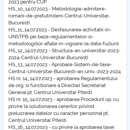
2023 pentru CUP
HS_10_14.07.2023 - Metodologie-admitere-
PNRR
romani-de-pretutindeni-Centrul-Universitar-
Bucuresti
Proiect PRIM STUD
HS_11_14.07.2023 - Desfasurarea-activitatii-in-
UNSTPB-pe-baza-regulamentelor-si-
Proiect SU-ETIC
metodologiilor-aflate-in-vigoare-la-data-fuziunii
HS_12_14.07.2023 - Structura-an-universitar-2023-
Protecția datelor personale
2024-Centrul-Universitar-Bucuresti
HS_13_14.07.2023 - Aprobare-Sistem-de-taxe-
UNIVERSITATE pentru comunitate
Centrul-Universitar-Bucuresti-an-univ.-2023-2024
HS nr. 14_14.07.2023 - aprobarea Regulamentului
IOSUD/CSUD-Doctorate
de org. si functionare a Directiei Secretariat
General pt. Centrul Universitar Pitesti
Comisie de etica unversitară
HS nr. 15_14.07.2023 - aprobarea Procedurii op. cu
privire la solutionarea cererilor privind
Evenimente CUP
prelucrarea datelor cu caracter personnal pt.
Centrul Universitar Pitesti
Accesibilitate pentru studenții cu dizabilități
HS_16_14.07.2023 - cu privire la aprobarea taxei