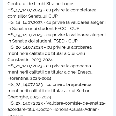
Centrului de Limbi Straine Logos
Raportul Conducerii Centrului Universitar Pitești
HS_17_14.07.2023 - cu privire la completarea
privind implementarea Planului Operațional 2020-
comisiilor Senatului CUP
2024
HS_18_14.07.2023 - cu privire la validarea alegerii
in Senat a unui student FECC - CUP
Parteneri CUP
HS_19_14.07.2023 - cu privire la validarea alegerii
in Senat a doi studenti FSED - CUP
Centrul de Consiliere și Orientare în Carieră
HS_20_14.07.2023 - cu privire la aprobarea
mentinerii calitatii de titular a dlui Onu
Chestionar angajabilitate ALUMNI – UPB
Constantin, 2023-2024
HS_21_14.07.2023 - cu privire la aprobarea
CAR2026
mentinerii calitatii de titular a dnei Enescu
Florentina, 2023-2024
MENIU CANTINA
HS_22_14.07.2023 - cu privire la aprobarea
mentinerii calitatii de titular a dlui Serban
Hotărâri Senat din 18 ianuarie 2023
Gheorghe, 2023-2024
HS_23_14.07.2023 - Validare-comisie-de-analiza-
Hotărâri Senat din 30.01.2023
acordare-titlu-Doctor-Honoris-Causa-Adrian-
Ionescu