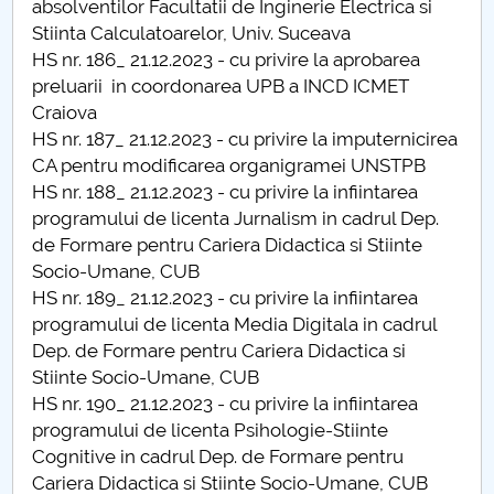
absolventilor Facultatii de Inginerie Electrica si
Stiinta Calculatoarelor, Univ. Suceava
PNRR
HS nr. 186_ 21.12.2023 - cu privire la aprobarea
preluarii in coordonarea UPB a INCD ICMET
Proiect PRIM STUD
Craiova
HS nr. 187_ 21.12.2023 - cu privire la imputernicirea
Proiect SU-ETIC
CA pentru modificarea organigramei UNSTPB
HS nr. 188_ 21.12.2023 - cu privire la infiintarea
Protecția datelor personale
programului de licenta Jurnalism in cadrul Dep.
de Formare pentru Cariera Didactica si Stiinte
UNIVERSITATE pentru comunitate
Socio-Umane, CUB
HS nr. 189_ 21.12.2023 - cu privire la infiintarea
IOSUD/CSUD-Doctorate
programului de licenta Media Digitala in cadrul
Dep. de Formare pentru Cariera Didactica si
Comisie de etica unversitară
Stiinte Socio-Umane, CUB
HS nr. 190_ 21.12.2023 - cu privire la infiintarea
Evenimente CUP
programului de licenta Psihologie-Stiinte
Cognitive in cadrul Dep. de Formare pentru
Accesibilitate pentru studenții cu dizabilități
Cariera Didactica si Stiinte Socio-Umane, CUB