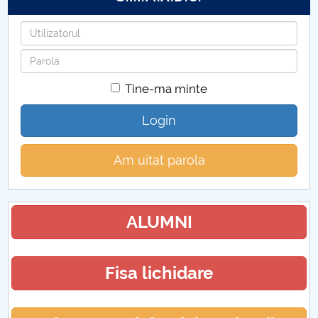
Hotărâri Senat UNSTPB din 4 decembrie 2023
Utilizatorul
Hotărâri Senat UNSTPB din 7 decembrie 2023
Parola
Hotărâri Senat UNSTPB din 15 decembrie 2023
Tine-ma minte
Hotărâri Senat UNSTPB din 21 decembrie 2023
Login
Am uitat parola
ALUMNI
Fisa lichidare