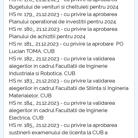
Consiliul de Administratie
Bugetului de venituri si cheltuieli pentru 2024
HS nr. 179_ 21.12.2023 - cu privire la aprobarea
Nr. de telefon si adrese Facultăți
Planului operational de investitii pentru 2024
HS nr. 180_ 21.12.2023 - cu privire la aprobarea
Admitere
Planului de achizitii pentru 2024
HS nr. 181_ 21.12.2023 - cu privire la aprobare PO
Români de pretutindeni - ADMITERE
Lucian TOMA, CUB
HS nr. 182_ 21.12.2023 - cu privire la validarea
Senat
alegerilor in cadrul Facultatii de Inginerie
Industriala si Robotica, CUB
Facultăți
HS nr. 183_ 21.12.2023 - cu privire la validarea
alegerilor in cadrul Facultatii de Stiinta si Ingineria
Studenți
Materialelor, CUB
HS nr. 184_ 21.12.2023 - cu privire la validarea
Ghiduri pentru STUDENȚI
alegerilor in cadrul Facultatii de Inginerie
Electrica, CUB
Relații Publice
HS nr. 185_ 21.12.2023 - cu privire la aprobarea
sustinerii examenului de licenta la CUB a
Relații Internaționale