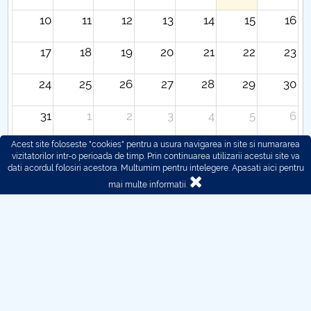
10
11
12
13
14
15
16
17
18
19
20
21
22
23
24
25
26
27
28
29
30
31
1
2
3
4
5
6
Acest site foloseste "cookies" pentru a usura navigarea in site si numararea
vizitatorilor intr-o perioada de timp. Prin continuarea utilizarii acestui site va
dati acordul folosiri acestora. Multumim pentru intelegere.
Apasati aici pentru
mai multe informatii.
© 2016 - 2026 POLITEHNICA București - Centrul
Universitar Pitești
Pentru probleme legate de functionarea site-ului ne puteti
contacta aici:
webmaster@upit.ro