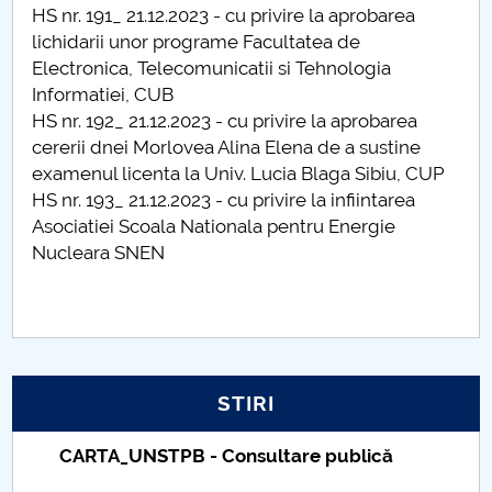
HS nr. 191_ 21.12.2023 - cu privire la aprobarea
Raportul Conducerii Centrului Universitar Pitești
lichidarii unor programe Facultatea de
privind implementarea Planului Operațional 2020-
Electronica, Telecomunicatii si Tehnologia
2024
Informatiei, CUB
HS nr. 192_ 21.12.2023 - cu privire la aprobarea
Parteneri CUP
cererii dnei Morlovea Alina Elena de a sustine
examenul licenta la Univ. Lucia Blaga Sibiu, CUP
Centrul de Consiliere și Orientare în Carieră
HS nr. 193_ 21.12.2023 - cu privire la infiintarea
Asociatiei Scoala Nationala pentru Energie
Chestionar angajabilitate ALUMNI – UPB
Nucleara SNEN
CAR2026
MENIU CANTINA
STIRI
Hotărâri Senat din 18 ianuarie 2023
Taxe de școlarizare indexate – Centrul
Hotărâri Senat din 30.01.2023
Universitar Pitești