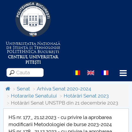
Universitatea Națională
de Știință și Tehnologie
POLITEHNICA
București
CENTRUL UNIVERSITAR
PITEȘTI
Menu
Senat
Arhiva Senat 2020-2024
Hotararile Senatului
Hotărâri Senat 2023
Hotărâri Senat UNSTPB din 21 decembrie 2023
Despre Universitate
HS nr. 177_ 21.12.2023 - cu privire la aprobarea
Centrul de Management al Proiectelor
modificarii Metodologiei de burse 2023-2024
HS nr. 178_ 21.12.2023 - cu privire la aprobarea