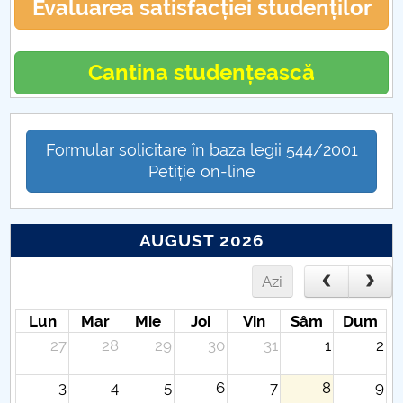
Evaluarea satisfacției studenților
Cantina studențească
Formular solicitare în baza legii 544/2001
Petiție on-line
AUGUST 2026
Azi
Lun
Mar
Mie
Joi
Vin
Sâm
Dum
27
28
29
30
31
1
2
3
4
5
6
7
8
9