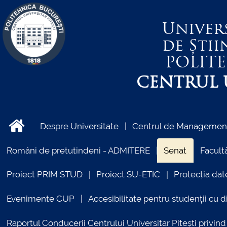
Univer
de Știi
POLIT
CENTRUL U
Despre Universitate
Centrul de Management 
Români de pretutindeni - ADMITERE
Senat
Facultă
Proiect PRIM STUD
Proiect SU-ETIC
Protecția dat
Evenimente CUP
Accesibilitate pentru studenții cu di
Raportul Conducerii Centrului Universitar Pitești priv