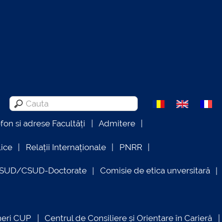
efon si adrese Facultăți
Admitere
lice
Relații Internaționale
PNRR
OSUD/CSUD-Doctorate
Comisie de etica unversitară
neri CUP
Centrul de Consiliere și Orientare în Carieră