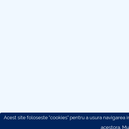
Acest site foloseste "cookies" pentru a usura navigarea in 
acestora. M