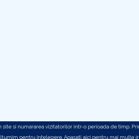
site si numararea vizitatorilor intr-o perioada de timp. Prin 
ultumim pentru intelegere.
Apasati aici pentru mai multe in