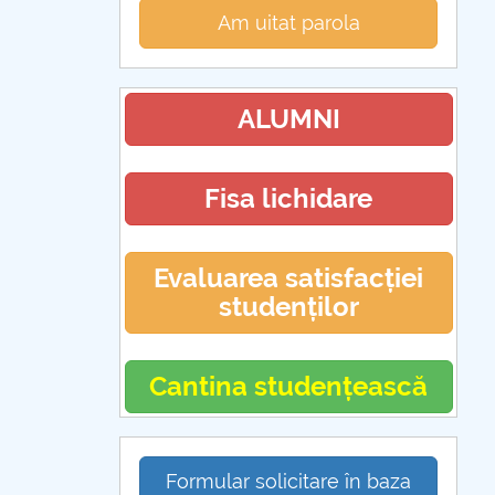
Am uitat parola
ALUMNI
Fisa lichidare
Evaluarea satisfacției
studenților
Cantina studențească
Formular solicitare în baza