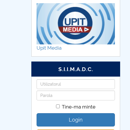
Upit Media
S.I.I.M.A.D.C.
Utilizatorul
Parola
Tine-ma minte
Login