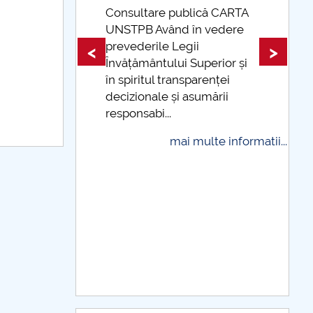
nformatii...
Consultare publică CARTA
UNSTPB Având în vedere
prevederile Legii
<
>
Învățământului Superior și
în spiritul transparenței
decizionale și asumării
responsabi...
mai multe informatii...