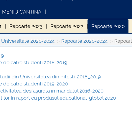
MENIU CANTINA
1
Rapoarte 2023
Rapoarte 2022
Rapoarte 2020
Universitate 2020-2024
Rapoarte 2020-2024
Rapoar
19
ice de catre studenti 2018-2019
UNICAT DE PRESA
INFORMATII ACTE ST
MSTUD 26.03.2026
udii din Universitatea din Pitesti-2018_2019
ice de catre studenti 2019-2020
d activitatea desfăşurată în mandatul 2016-2020
ntilor in raport cu produsul educational global 2020