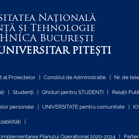
sitatea Națională
nță și Tehnologie
EHNICA
București
NIVERSITAR PITEȘTI
al Proiectelor
Consiliul de Administratie
Nr. de tel
ți
Studenți
Ghiduri pentru STUDENȚI
Relații Pub
elor personale
UNIVERSITATE pentru comunitate
I
zabilități
ind implementarea Planului Operațional 2020-2024
Parte