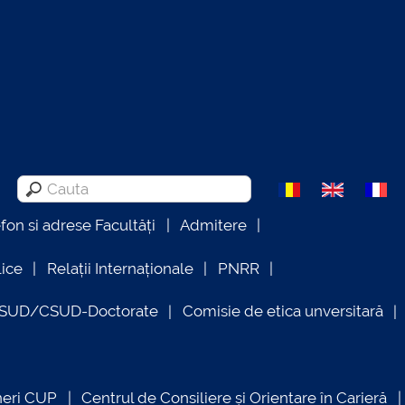
efon si adrese Facultăți
Admitere
lice
Relații Internaționale
PNRR
OSUD/CSUD-Doctorate
Comisie de etica unversitară
neri CUP
Centrul de Consiliere și Orientare în Carieră