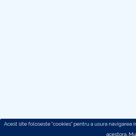
Acest site foloseste "cookies" pentru a usura navigarea in 
acestora. M