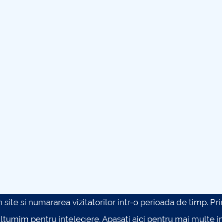
site si numararea vizitatorilor intr-o perioada de timp. Prin 
ultumim pentru intelegere.
Apasati aici pentru mai multe in