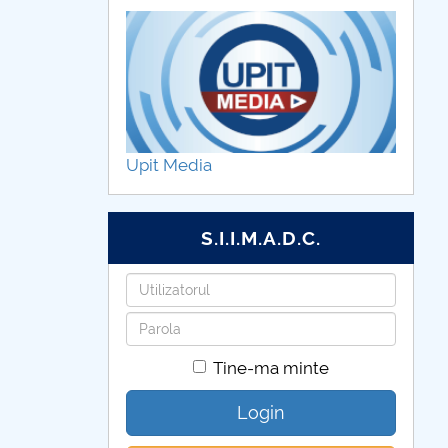
Upit Media
S.I.I.M.A.D.C.
Utilizatorul
Parola
Tine-ma minte
Login