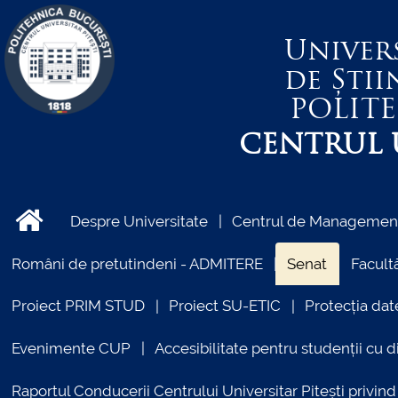
Univer
de Știi
POLIT
CENTRUL U
Despre Universitate
Centrul de Management 
Români de pretutindeni - ADMITERE
Senat
Facultă
Proiect PRIM STUD
Proiect SU-ETIC
Protecția dat
Evenimente CUP
Accesibilitate pentru studenții cu di
Raportul Conducerii Centrului Universitar Pitești priv