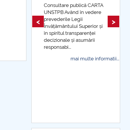
ublică CARTA
d în vedere
Taxe de școlarizare
egii
indexate Taxele se pot plăti
<
>
i Superior și
și cu cardul
nsparenței
mai multe informatii
i asumării
i multe informatii...