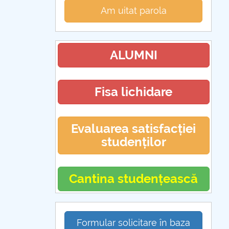
Am uitat parola
ALUMNI
Fisa lichidare
Evaluarea satisfacției
studenților
Cantina studențească
Formular solicitare în baza