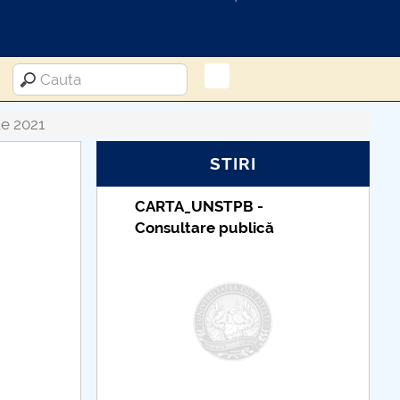
e 2021
STIRI
PB -
Taxe de școlarizare
ublică
indexate – Centrul
Universitar Pitești