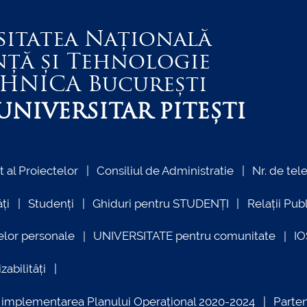
sitatea Națională
nță și Tehnologie
EHNICA
București
NIVERSITAR PITEȘTI
al Proiectelor
Consiliul de Administratie
Nr. de tel
ți
Studenți
Ghiduri pentru STUDENȚI
Relații Pub
elor personale
UNIVERSITATE pentru comunitate
I
zabilități
ind implementarea Planului Operațional 2020-2024
Parte