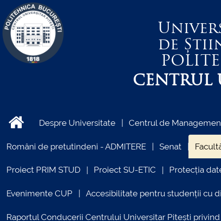
Univer
de Știi
POLIT
CENTRUL U
Despre Universitate
Centrul de Management 
Români de pretutindeni - ADMITERE
Senat
Facultă
Proiect PRIM STUD
Proiect SU-ETIC
Protecția dat
Evenimente CUP
Accesibilitate pentru studenții cu di
Raportul Conducerii Centrului Universitar Pitești priv