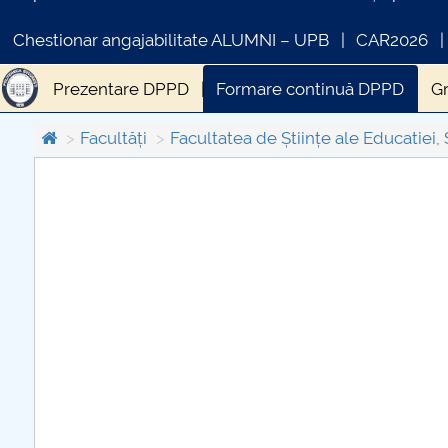
Chestionar angajabilitate ALUMNI – UPB
CAR2026
Prezentare DPPD
Formare continuă DPPD
G
Modul postuniversitar DPPD
Cercetare științifi
Facultăți
Facultatea de Științe ale Educatiei, 
COMUNICAT DE PRESA
PRIMSTUD 26.03.2026