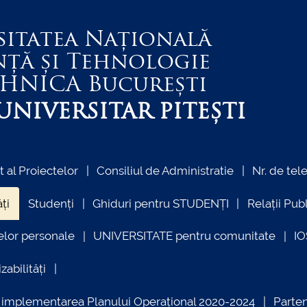
sitatea Națională
nță și Tehnologie
EHNICA
București
NIVERSITAR PITEȘTI
al Proiectelor
Consiliul de Administratie
Nr. de tel
ți
Studenți
Ghiduri pentru STUDENȚI
Relații Pub
elor personale
UNIVERSITATE pentru comunitate
I
zabilități
ind implementarea Planului Operațional 2020-2024
Parte