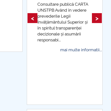
 publică CARTA
ând în vedere
Taxe de școlarizare
e Legii
indexate Taxele se pot plăti
<
>
lui Superior și
și cu cardul
transparenței
mai multe informat
 și asumării
..
mai multe informatii...