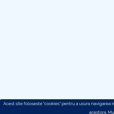
Acest site foloseste "cookies" pentru a usura navigarea in 
acestora. M