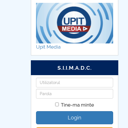
Upit Media
S.I.I.M.A.D.C.
Utilizatorul
Parola
Tine-ma minte
Login