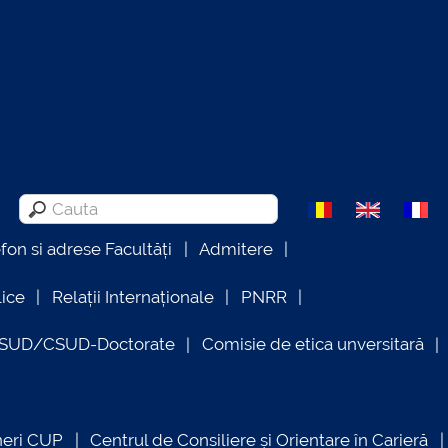
efon si adrese Facultăți
Admitere
lice
Relații Internaționale
PNRR
OSUD/CSUD-Doctorate
Comisie de etica unversitară
neri CUP
Centrul de Consiliere și Orientare în Carieră