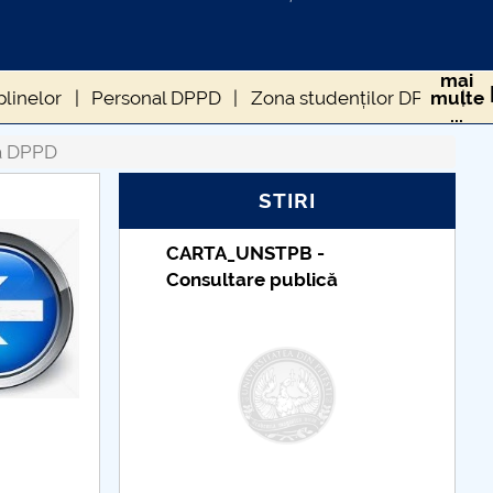
mai
plinelor
Personal DPPD
Zona studenților DPPD
multe
...
D
Formulare
ă DPPD
STIRI
STPB -
Taxe de școlarizare
e publică
indexate – Centrul
Universitar Pitești