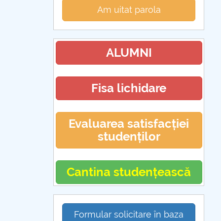
Am uitat parola
ALUMNI
Fisa lichidare
Evaluarea satisfacției
studenților
Cantina studențească
Formular solicitare în baza