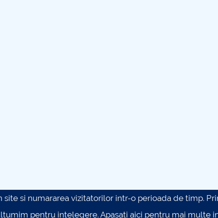
site si numararea vizitatorilor intr-o perioada de timp. Prin 
ultumim pentru intelegere.
Apasati aici pentru mai multe in