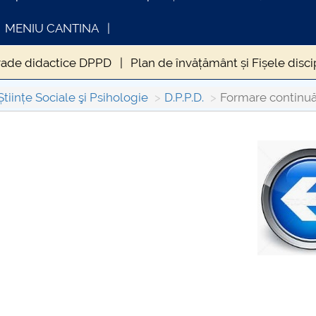
MENIU CANTINA
rade didactice DPPD
Plan de învățământ și Fișele disci
că DPPD
Noutăți DPPD
Contact DPPD
Forum DPP
Științe Sociale şi Psihologie
D.P.P.D.
Formare continu
INFORMATII ACTE STUDII
CARTA_UN
Consultar