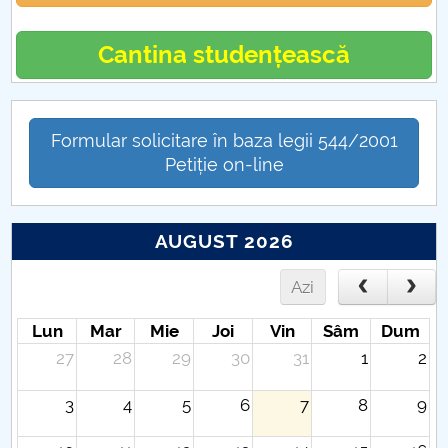
Cantina studențească
Formular solicitare în baza legii 544/2001
Petiție on-line
AUGUST 2026
Azi
Lun
Mar
Mie
Joi
Vin
Sâm
Dum
27
28
29
30
31
1
2
3
4
5
6
7
8
9