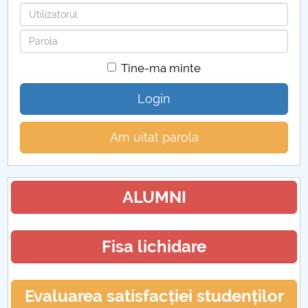
Utilizatorul
Parola
Tine-ma minte
Login
Am uitat parola
ALUMNI
Fisa lichidare
Evaluarea satisfacției studenților