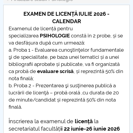
Consiliul de Administratie
EXAMEN DE LICENȚĂ IULIE 2026 -
Nr. de telefon si adrese Facultăți
CALENDAR
Examenul de licență pentru
Admitere
specializarea
PSIHOLOGIE
constă în 2 probe, și se
va desfășura după cum urmează:
Români de pretutindeni - ADMITERE
a. Proba 1 - Evaluarea cunoştinţelor fundamentale
şi de specialitate, pe baza unei tematici și a unei
Senat
bibliografii aprobate și publicate, va fi organizată
ca probă de
evaluare scrisă
, și reprezintă 50% din
Facultăți
nota finală;
b. Proba 2 - Prezentarea şi susţinerea publică a
Studenți
lucrării de licenţă – probă orală ,cu durata de 20
de minute/candidat și reprezintă 50% din nota
Ghiduri pentru STUDENȚI
finală.
Relații Publice
Înscrierea la examenul de
licență
la
secretariatul facultăți
i 22 iunie-26 iunie 2026
Relații Internaționale