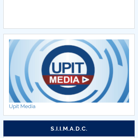
Upit Media
S.I.I.M.A.D.C.