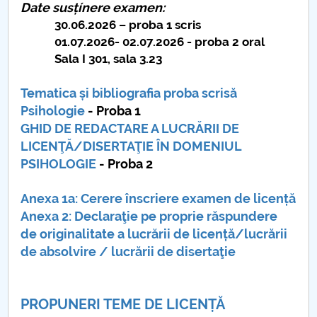
Date susțínere examen
:
30.06.2026 – proba 1 scris
PNRR
01.07.2026- 02.07.2026 - proba 2 oral
Sala I 301, sala 3.23
Proiect PRIM STUD
Tematica și bibliografia proba scrisă
Proiect SU-ETIC
Psihologie
- Proba 1
GHID DE REDACTARE A LUCRĂRII DE
Protecția datelor personale
LICENŢĂ/DISERTAŢIE ÎN DOMENIUL
PSIHOLOGIE
- Proba 2
UNIVERSITATE pentru comunitate
Anexa 1a: Cerere înscriere examen de licență
IOSUD/CSUD-Doctorate
Anexa 2: Declaraţie pe proprie răspundere
de originalitate a lucrării de licență/lucrării
Comisie de etica unversitară
de absolvire / lucrării de disertaţie
Evenimente CUP
PROPUNERI TEME DE LICENȚĂ
Accesibilitate pentru studenții cu dizabilități