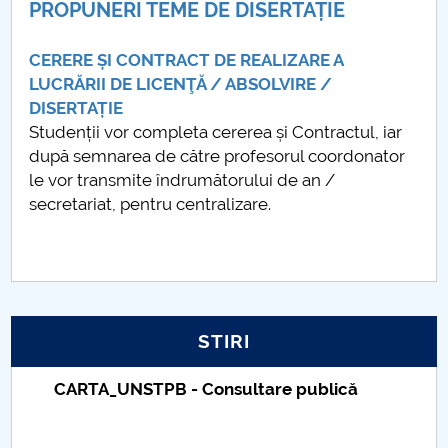
PROPUNERI TEME DE DISERTAȚIE
Raportul Conducerii Centrului Universitar Pitești
privind implementarea Planului Operațional 2020-
CERERE ȘI CONTRACT DE REALIZARE A
2024
LUCRĂRII DE LICENŢĂ / ABSOLVIRE /
DISERTAȚIE
Parteneri CUP
Studenții vor completa cererea și Contractul, iar
după semnarea de către profesorul coordonator
Centrul de Consiliere și Orientare în Carieră
le vor transmite îndrumătorului de an /
secretariat, pentru centralizare.
Chestionar angajabilitate ALUMNI – UPB
CAR2026
MENIU CANTINA
STIRI
Finalizare studii Psihologie
Taxe de școlarizare indexate – Centrul
Universitar Pitești
CONVERSIE PROFESIONALĂ PSIHOLOGIE