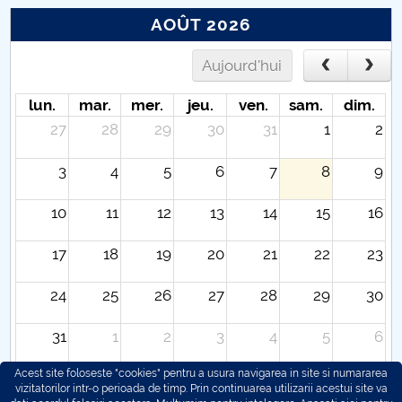
AOÛT 2026
Aujourd'hui
lun.
mar.
mer.
jeu.
ven.
sam.
dim.
27
28
29
30
31
1
2
3
4
5
6
7
8
9
10
11
12
13
14
15
16
17
18
19
20
21
22
23
24
25
26
27
28
29
30
31
1
2
3
4
5
6
Acest site foloseste "cookies" pentru a usura navigarea in site si numararea
vizitatorilor intr-o perioada de timp. Prin continuarea utilizarii acestui site va