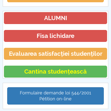
ALUMNI
Fisa lichidare
Evaluarea satisfacției studenților
Cantina studențească
Formulaire demande loi 544/2001
Pétition on-line