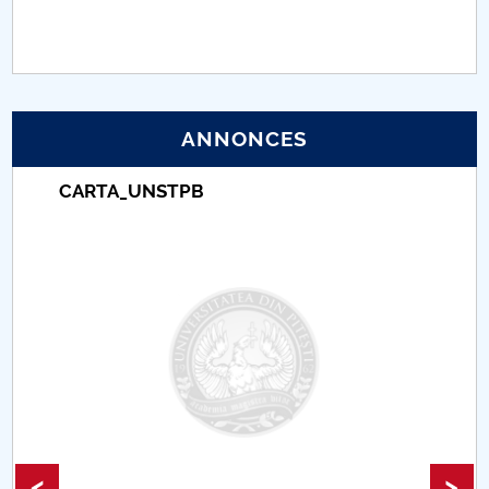
PNRR
Proiect (PRIM STUD)
ANNONCES
Proiect SU-ETIC
CARTA_UNSTPB
Protection des données personnelles
Université pour la communauté
Études doctorales
Comisie de etica unversitară
Evenimente CUP
Accesibilitate pentru studenții cu dizabilități
<
>