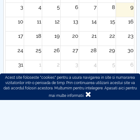
3
4
5
6
7
8
9
10
11
12
13
14
15
16
17
18
19
20
21
22
23
24
25
26
27
28
29
30
31
1
2
3
4
5
6
Acest site foloseste "cookies" pentru a usura navigarea in site si numararea
vizitatorilor intr-o perioada de timp. Prin continuarea utilizarii acestui site va
dati acordul folosiri acestora. Multumim pentru intelegere.
Apasati aici pentru
mai multe informatii.
© 2016 - 2026 POLITEHNICA București - Centrul
Universitar Pitești
Pentru probleme legate de functionarea site-ului ne puteti