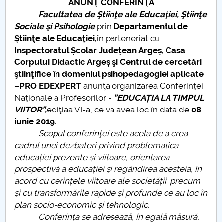
ANUNŢ CONFERINŢĂ
Programe de licență DSE
Facultatea de Ştiinţe ale Educaţiei, Ştiinţe
Sociale şi Psihologie
prin
Departamentul de
Cercetare
Ştiinţe ale Educaţiei,
în parteneriat cu
Inspectoratul Școlar Județean Argeș, Casa
ÎNDRUMĂTORI GRUPE, PRACTICĂ, COORDONARE
Corpului Didactic Argeș şi Centrul de cercetări
PROGRAME STUDII DSE
ştiinţifice în domeniul psihopedagogiei aplicate
–PRO EDEXPERT
anunţă organizarea Conferinţei
ORGANIZARE PRACTICĂ STUDENȚI DSE
Naţionale a Profesorilor -
”EDUCAȚIA LA TIMPUL
VIITOR”,
ediţiaa VI-a, ce va avea loc în data de
08
Anunțuri pentru studenți
iunie 2019
.
Scopul conferinţei este acela de a crea
EVENIMENTE DSE
cadrul unei dezbateri privind problematica
educației prezente și viitoare, orientarea
prospectivă a educației și regândirea acesteia, în
acord cu cerințele viitoare ale societății, precum
şi cu transformările rapide și profunde ce au loc în
plan socio-economic și tehnologic.
Conferinţa se adresează, în egală măsură,