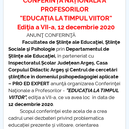
CONFERINȚA NAȚIONALĂ A
Consiliul de Administratie
PROFESORILOR
Nr. de telefon si adrese Facultăți
”EDUCAȚIA LA TIMPUL VIITOR”
Ediţia a VII-a, 12 decembrie 2020
Admitere
ANUNŢ CONFERINŢĂ
Facultatea de Ştiinţe ale Educaţiei, Ştiinţe
Români de pretutindeni - ADMITERE
Sociale şi Psihologie
prin
Departamentul de
Ştiinţe ale Educaţiei,
în parteneriat cu
Senat
Inspectoratul Școlar Județean Argeș, Casa
Corpului Didactic Argeș şi Centrul de cercetări
Facultăți
ştiinţifice în domeniul psihopedagogiei aplicate
– PRO ED EXPERT
anunţă organizarea Conferinţei
Studenți
Naţionale a Profesorilor -
”EDUCAȚIA LA TIMPUL
VIITOR”,
ediţia a VII-a, ce va avea loc în data de
Ghiduri pentru STUDENȚI
12 decembrie 2020
.
Scopul conferinţei este acela de a crea
Relații Publice
cadrul unei dezbateri privind problematica
educației prezente și viitoare, orientarea
Relații Internaționale