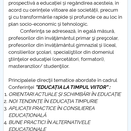
prospectivă a educației și regândirea acesteia, în
acord cu cerințele viitoare ale societății, precum
PNRR
şi cu transformările rapide și profunde ce au loc în
plan socio-economic și tehnologic.
Proiect PRIM STUD
Conferinţa se adresează, în egală măsură,
profesorilor din învăţământul primar şi preşcolar,
Proiect SU-ETIC
profesorilor din învățământul gimnazial și liceal,
consilierilor şcolari, specialiştilor din domeniul
Protecția datelor personale
ştiinţelor educaţiei (cercetători, formatori),
masteranzilor/ studenţilor.
UNIVERSITATE pentru comunitate
Principalele direcţii tematice abordate în cadrul
IOSUD/CSUD-Doctorate
Conferinţei
”EDUCAȚIA LA TIMPUL VIITOR” :
ORIENTARI ACTUALE ȘI SCHIMBĂRI ÎN EDUCAȚIE
Comisie de etica unversitară
NOI TENDINȚE ÎN EDUCAŢIA TIMPURIE
APLICAȚII PRACTICE ÎN CONSILIEREA
Evenimente CUP
EDUCAȚIONALĂ
BUNE PRACTICI ÎN ALTERNATIVELE
Accesibilitate pentru studenții cu dizabilități
EDUCAȚIONALE