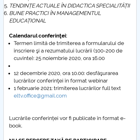
TENDINȚE ACTUALE ÎN DIDACTICA SPECIALITĂȚII
Raportul Conducerii Centrului Universitar Pitești
BUNE PRACTICI ÎN MANAGEMENTUL
privind implementarea Planului Operațional 2020-
EDUCAȚIONAL
2024
Calendarul conferinţei:
Parteneri CUP
Termen limită de trimiterea a formularului de
înscriere şi a rezumatului lucrării (100-200 de
Centrul de Consiliere și Orientare în Carieră
cuvinte): 25 noiembrie 2020, ora 16.00
Chestionar angajabilitate ALUMNI – UPB
12 decembrie 2020, ora 10.00: desfăşurarea
lucrărilor conferinţei în format webinar
CAR2026
1 februarie 2021: trimiterea lucrărilor full text
eltv.office@gmail.com
MENIU CANTINA
Centrul de cercetări ştiinţifice în domeniul
Lucrările conferinței vor fi publicate în format e-
psihopedagogiei aplicate PRO-ED-EXPERT
book.
SBESS Journal