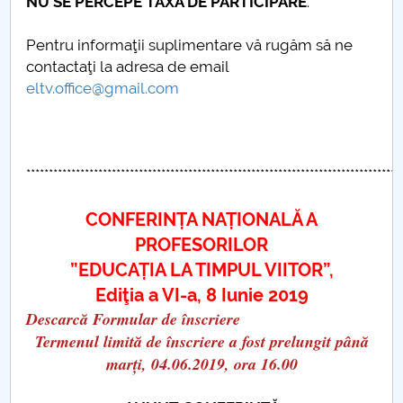
NU SE PERCEPE TAXĂ DE PARTICIPARE
.
Formare continuă - programe si grade didactice
Pentru informaţii suplimentare vă rugăm să ne
contactaţi la adresa de email
Proiect PISA
eltv.office@gmail.com
Finalizare studii
Personal didactic
***********************************************************************************
PROGRAM PREGĂTITOR - LIMBA ROMÂNĂ
CONFERINȚA NAȚIONALĂ A
PROFESORILOR
Programe de master DSE
”EDUCAȚIA LA TIMPUL VIITOR”,
Ediţia a VI-a, 8 Iunie 2019
Conversie Pedagogia învățământului primar și
Descarcă Formular de înscriere
preșcolar
Termenul limită de înscriere a fost prelungit până
marți, 04.06.2019, ora 16.00
Anunturi