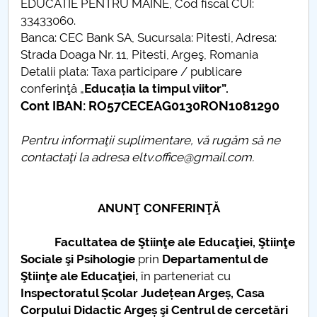
EDUCATIE PENTRU MAINE, Cod fiscal CUI:
33433060.
Banca: CEC Bank SA, Sucursala: Pitesti, Adresa:
Strada Doaga Nr. 11, Pitesti, Argeş, Romania
Detalii plata: Taxa participare / publicare
conferinţă „
Educația la timpul viitor”.
Cont IBAN: RO57CECEAG0130RON1081290
Pentru informaţii suplimentare, vă rugăm să ne
contactaţi la adresa eltv.office@gmail.com.
ANUNŢ CONFERINŢĂ
Facultatea de Ştiinţe ale Educaţiei, Ştiinţe
Sociale şi Psihologie
prin
Departamentul de
Ştiinţe ale Educaţiei,
în parteneriat cu
Inspectoratul Școlar Județean Argeș, Casa
Corpului Didactic Argeș şi Centrul de cercetări