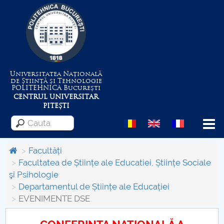
Universitatea Națională
de Știință și Tehnologie
POLITEHNICA
București
CENTRUL UNIVERSITAR
PITEȘTI
Menu
Facultăți
Facultatea de Științe ale Educatiei, Științe Sociale
şi Psihologie
Despre Universitate
Departamentul de Științe ale Educației
EVENIMENTE DSE
Centrul de Management al Proiectelor