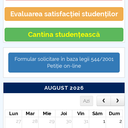
Evaluarea satisfacției studenților
Cantina studențească
Formular solicitare în baza legii 544/2001
Petiție on-line
AUGUST 2026
Azi
Lun
Mar
Mie
Joi
Vin
Sâm
Dum
27
28
29
30
31
1
2