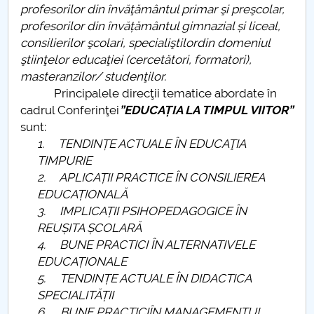
profesorilor din învăţământul primar şi preşcolar,
profesorilor din învățământul gimnazial și liceal,
consilierilor şcolari, specialiştilordin domeniul
ştiinţelor educaţiei (cercetători, formatori),
masteranzilor/ studenţilor.
Principalele direcţii tematice abordate în
cadrul Conferinţei
”EDUCAȚIA LA TIMPUL VIITOR”
sunt:
1.
TENDINȚE ACTUALE ÎN EDUCAŢIA
TIMPURIE
2.
APLICAȚII PRACTICE ÎN CONSILIEREA
EDUCAȚIONALĂ
3.
IMPLICAȚII PSIHOPEDAGOGICE ÎN
REUȘITA ȘCOLARĂ
4.
BUNE PRACTICI ÎN ALTERNATIVELE
EDUCAȚIONALE
5.
TENDINȚE ACTUALE ÎN DIDACTICA
SPECIALITĂȚII
6.
BUNE PRACTICIÎN MANAGEMENTUL