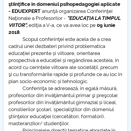
ştiinţifice în domeniul psihopedagogiei aplicate
- EDUEXPERT
anunţă organizarea Conferinţei
Naţionale a Profesorilor -
”EDUCAȚIA LA TIMPUL
VIITOR”,
ediţia a V-a, ce va avea loc pe
09 iunie
2018
.
Scopul conferinţei este acela de a crea
cadrul unei dezbateri privind problematica
educației prezente și viitoare, orientarea
prospectivă a educației și regândirea acesteia, în
acord cu cerințele viitoare ale societății, precum
şi cu transformările rapide și profunde ce au loc în
plan socio-economic și tehnologic.
Conferinţa se adresează, în egală măsură,
profesorilor din învăţământul primar şi preşcolar,
profesorilor din învățământul gimnazial și liceal,
consilierilor şcolari, specialiştilor din domeniul
ştiinţelor educaţiei (cercetători, formatori),
masteranzilor/ studenţilor.
Principalele direcţii tematice abordate în