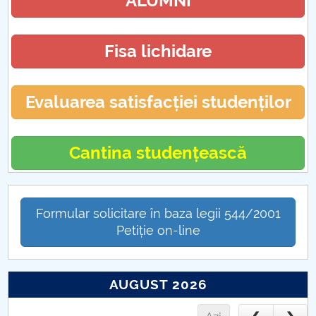
ALUMNI
Formulare
Fisa lichidare
Evaluarea satisfacției studenților
Cantina studențească
Formular solicitare în baza legii 544/2001
Petiție on-line
AUGUST 2026