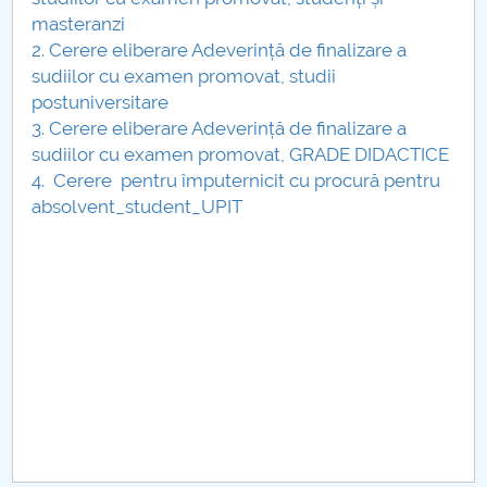
Consiliul de Administratie
masteranzi
2. Cerere eliberare Adeverință de finalizare a
Nr. de telefon si adrese Facultăți
sudiilor cu examen promovat, studii
postuniversitare
Admitere
3. Cerere eliberare Adeverință de finalizare a
sudiilor cu examen promovat, GRADE DIDACTICE
Români de pretutindeni - ADMITERE
4. Cerere pentru împuternicit cu procură pentru
absolvent_student_UPIT
Senat
Facultăți
Studenți
Ghiduri pentru STUDENȚI
Relații Publice
Relații Internaționale