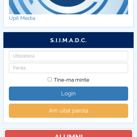
Grade didactice DPPD
Upit Media
Plan de învățământ și Fișele disciplinelor
Personal DPPD
S.I.I.M.A.D.C.
Zona studenților DPPD
Utilizatorul
Parola
Modul postuniversitar DPPD
Tine-ma minte
Cercetare științifică DPPD
Login
Noutăți DPPD
Am uitat parola
Contact DPPD
Forum DPPD