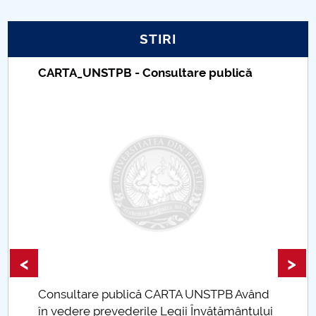
PNRR
STIRI
Proiect PRIM STUD
CARTA_UNSTPB - Consultare publică
Proiect SU-ETIC
Protecția datelor personale
UNIVERSITATE pentru comunitate
IOSUD/CSUD-Doctorate
Comisie de etica unversitară
<
>
Evenimente CUP
Consultare publică CARTA UNSTPB Având
Accesibilitate pentru studenții cu dizabilități
.
în vedere prevederile Legii Învățământului