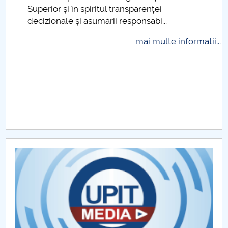
Superior și în spiritul transparenței
Raportul Conducerii Centrului Universitar Pitești
decizionale și asumării responsabi...
privind implementarea Planului Operațional 2020-
2024
mai multe informatii...
Parteneri CUP
Centrul de Consiliere și Orientare în Carieră
Chestionar angajabilitate ALUMNI – UPB
CAR2026
MENIU CANTINA
Prezentare DPPD
Formare continuă DPPD