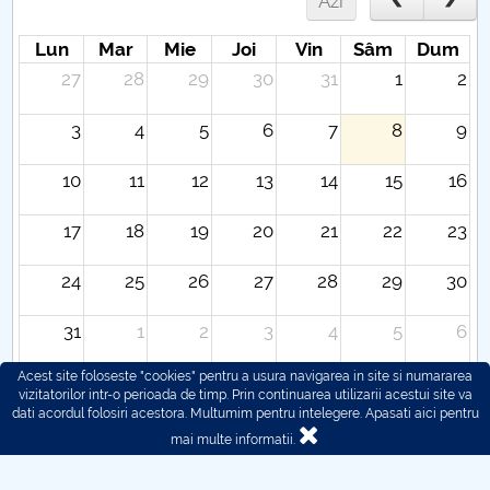
Azi
Lun
Mar
Mie
Joi
Vin
Sâm
Dum
27
28
29
30
31
1
2
3
4
5
6
7
8
9
10
11
12
13
14
15
16
17
18
19
20
21
22
23
24
25
26
27
28
29
30
31
1
2
3
4
5
6
Acest site foloseste "cookies" pentru a usura navigarea in site si numararea
vizitatorilor intr-o perioada de timp. Prin continuarea utilizarii acestui site va
dati acordul folosiri acestora. Multumim pentru intelegere.
Apasati aici pentru
mai multe informatii.