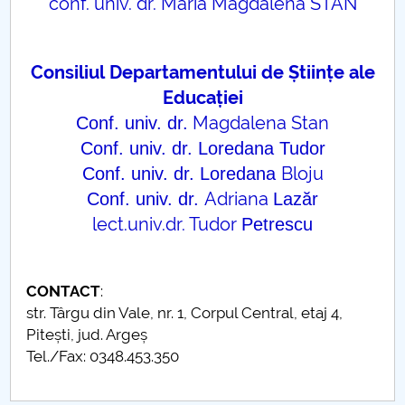
Consiliul de Administratie
conf. univ. dr. Maria Magdalena STAN
Nr. de telefon si adrese Facultăți
Consiliul Departamentului de Științe ale
Admitere
Educației
Magdalena Stan
Conf. univ. dr.
Români de pretutindeni - ADMITERE
Conf. univ. dr. Loredana Tudor
Bloju
Conf. univ. dr. Loredana
Senat
Adriana
Conf. univ. dr.
Lazăr
Facultăți
lect.univ.dr. Tudor
Petrescu
Studenți
CONTACT
:
Ghiduri pentru STUDENȚI
str. Târgu din Vale, nr. 1, Corpul Central, etaj 4,
Pitești, jud. Argeș
Relații Publice
Tel./Fax: 0348.453.350
Relații Internaționale