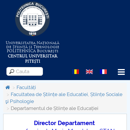
Universitatea Națională
de Știință și Tehnologie
POLITEHNICA
București
CENTRUL UNIVERSITAR
PITEȘTI
Menu
Facultăți
Facultatea de Științe ale Educatiei, Științe Sociale
şi Psihologie
Despre Universitate
Departamentul de Științe ale Educației
Centrul de Management al Proiectelor
Director Departament