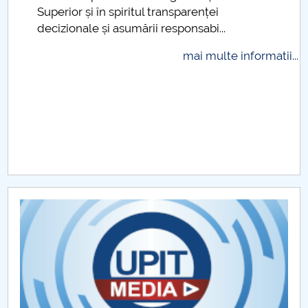
Superior și în spiritul transparenței
Raportul Conducerii Centrului Universitar Pitești
decizionale și asumării responsabi...
privind implementarea Planului Operațional 2020-
2024
mai multe informatii...
Parteneri CUP
Centrul de Consiliere și Orientare în Carieră
Chestionar angajabilitate ALUMNI – UPB
CAR2026
MENIU CANTINA
Centrul de cercetări ştiinţifice în domeniul
psihopedagogiei aplicate PRO-ED-EXPERT
SBESS Journal