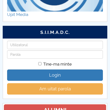
Formare continuă - programe si grade didactice
Upit Media
Proiect PISA
S.I.I.M.A.D.C.
Finalizare studii
Utilizatorul
Personal didactic
Parola
PROGRAM PREGĂTITOR - LIMBA ROMÂNĂ
Tine-ma minte
Programe de master DSE
Login
Conversie Pedagogia învățământului primar și
Am uitat parola
preșcolar
Anunturi