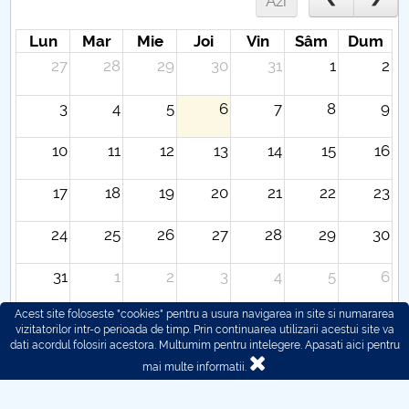
Azi
Lun
Mar
Mie
Joi
Vin
Sâm
Dum
27
28
29
30
31
1
2
3
4
5
6
7
8
9
10
11
12
13
14
15
16
17
18
19
20
21
22
23
24
25
26
27
28
29
30
31
1
2
3
4
5
6
Acest site foloseste "cookies" pentru a usura navigarea in site si numararea
vizitatorilor intr-o perioada de timp. Prin continuarea utilizarii acestui site va
dati acordul folosiri acestora. Multumim pentru intelegere.
Apasati aici pentru
mai multe informatii.