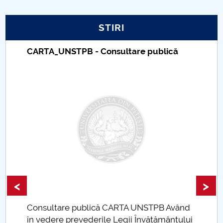
PNRR
STIRI
Proiect PRIM STUD
CARTA_UNSTPB - Consultare publică
Proiect SU-ETIC
Protecția datelor personale
UNIVERSITATE pentru comunitate
IOSUD/CSUD-Doctorate
Comisie de etica unversitară
<
>
Evenimente CUP
Consultare publică CARTA UNSTPB Având
Accesibilitate pentru studenții cu dizabilități
.
în vedere prevederile Legii Învățământului