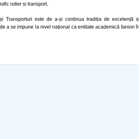
mai multe informatii...
fic rutier și transport.
Consult
UNSTPB
 Transporturi este de a-și continua tradiția de excelență știi
prevede
i de a se impune la nivel național ca entitate academică fanion 
Învățăm
în spiri
decizio
responsa
i...