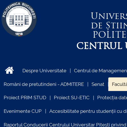
Univer
de Știi
POLIT
CENTRUL U
Despre Universitate
Centrul de Management 
Români de pretutindeni - ADMITERE
Senat
Facultă
Proiect PRIM STUD
Proiect SU-ETIC
Protecția dat
Evenimente CUP
Accesibilitate pentru studenții cu di
Raportul Conducerii Centrului Universitar Pitești priv