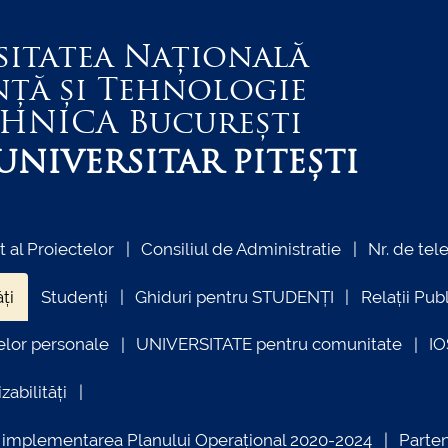
sitatea Națională
nță și Tehnologie
EHNICA
București
NIVERSITAR PITEȘTI
al Proiectelor
Consiliul de Administratie
Nr. de tel
ți
Studenți
Ghiduri pentru STUDENȚI
Relații Pub
elor personale
UNIVERSITATE pentru comunitate
I
zabilități
ind implementarea Planului Operațional 2020-2024
Parte