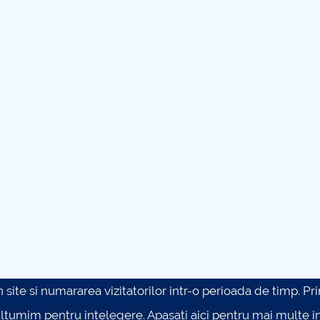
site si numararea vizitatorilor intr-o perioada de timp. Prin 
ultumim pentru intelegere.
Apasati aici pentru mai multe in