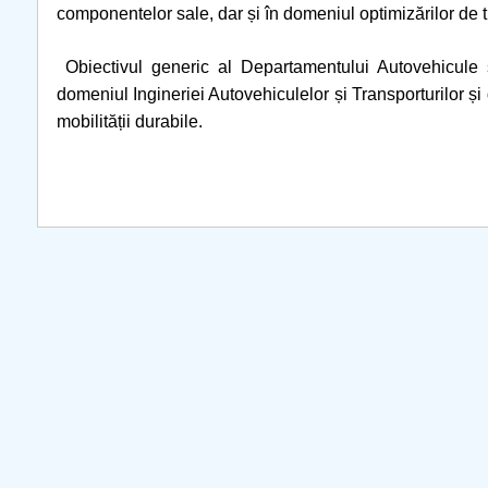
componentelor sale, dar și în domeniul optimizărilor de tra
COMUNICAT Eveniment de
informare și promovare a
Obiectivul generic al Departamentului Autovehicule și
ofertei educaționale
domeniul Ingineriei Autovehiculelor și Transporturilor ș
universitare la Colegiul
mobilității durabile.
Teoretic „Ion Cantacuzino”
Piteşti 26.03.2026
COMUNICAT Eveniment de
informare �...
mai multe informati