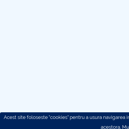
Acest site foloseste "cookies" pentru a usura navigarea in 
acestora. M