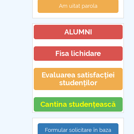
Am uitat parola
ALUMNI
Fisa lichidare
Evaluarea satisfacției
studenților
Cantina studențească
Formular solicitare în baza