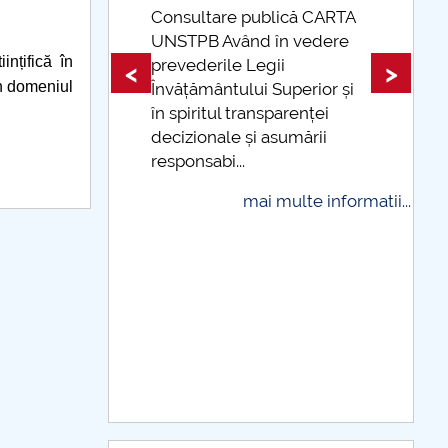
are publică CARTA
 Având în vedere
Taxe de școlarizare
nțifică în
rile Legii
indexate Taxele se pot pl
<
>
în domeniul
ântului Superior și
și cu cardul
tul transparenței
mai multe info
nale și asumării
bi...
mai multe informatii...