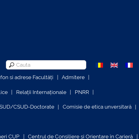
efon si adrese Facultăți
Admitere
lice
Relații Internaționale
PNRR
OSUD/CSUD-Doctorate
Comisie de etica unversitară
neri CUP
Centrul de Consiliere și Orientare în Carieră