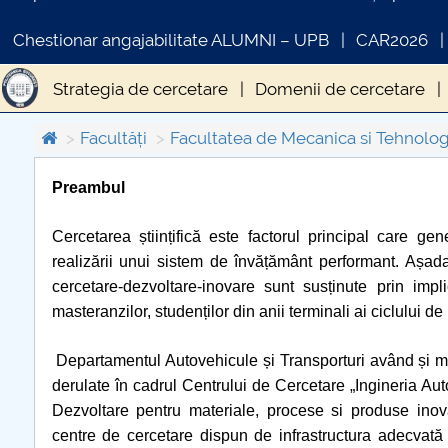
Chestionar angajabilitate ALUMNI – UPB
CAR2026
Strategia de cercetare
Domenii de cercetare
Facultăți
Facultatea de Mecanica si Tehnolog
Preambul
COMUNICAT DE PRESA
Cercetarea științifică este
factorul principal care gene
PRIMSTUD 26.03.2026
realizării unui sistem de învățământ performant. Așadar
cercetare-dezvoltare-inovare sunt susținute prin impl
masteranzilor, studenților din anii terminali ai ciclului de
Departamentul Autovehicule și Transporturi având și misiu
derulate în cadrul Centrului de Cercetare „Ingineria Aut
Dezvoltare pentru materiale, procese si produse in
centre de cercetare dispun de infrastructura adecvată ce