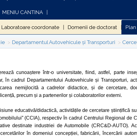
MENIU CANTINA
Laboratoare coordonate
Domenii de doctorat
Plan
ie
Departamentul Autovehicule și Transporturi
Cercet
INFORMATII ACTE STUDII
CARTA
rează cunoaștere într-o universitate, fiind, astfel, parte ins
Consul
, î
n cadrul Departamentului Autovehicule și Transporturi, acti
icarea nemijlocită a cadrelor didactice, și de cercetare, doct
 licență, precum și a partenerilor și colaboratorilor externi.
ne educativă/didactică, activitățile de cercetare științifică sun
omobilului” (CCIA), respectiv în cadrul
Centrului Regional de C
ovative destinate industriei de Automobile (CRC&D-AUTO). A
rcetărilor în domeniul concepției, fabricării, încercării autom