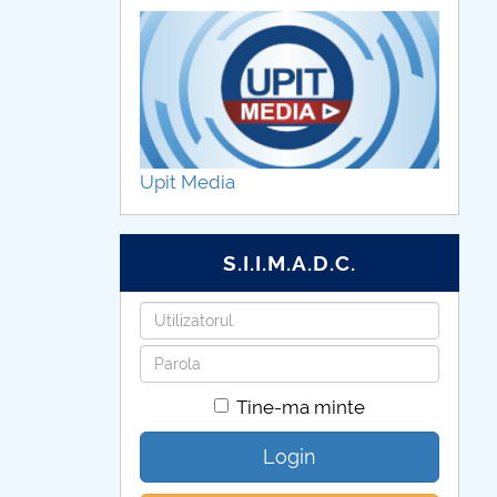
Upit Media
S.I.I.M.A.D.C.
Utilizatorul
Parola
Tine-ma minte
Login