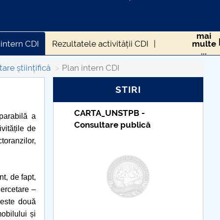
mai
 intern CDI
Rezultatele activității CDI
multe
...
are științifică
Plan intern CDI
STIRI
_UNSTPB -
Taxe de școlarizare
eparabilă a
tare publică
indexate – Centrul
vitățile de
Universitar Pitești
oranzilor,
t, de fapt,
ercetare –
ceste două
obilului și