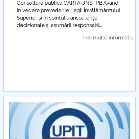
Consultare publică CARTA UNSTPB Având
.
Raportul Conducerii Centrului Universitar Pitești
în vedere prevederile Legii Învățământului
privind implementarea Planului Operațional 2020-
Superior și în spiritul transparenței
2024
decizionale și asumării responsabi...
mai multe informatii...
Parteneri CUP
Centrul de Consiliere și Orientare în Carieră
Chestionar angajabilitate ALUMNI – UPB
CAR2026
MENIU CANTINA
Regulamente
Proceduri