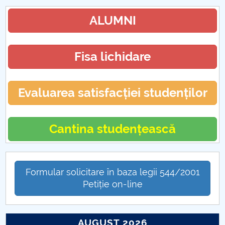
ALUMNI
Fisa lichidare
Evaluarea satisfacției studenților
Cantina studențească
Formular solicitare în baza legii 544/2001
Petiție on-line
AUGUST 2026