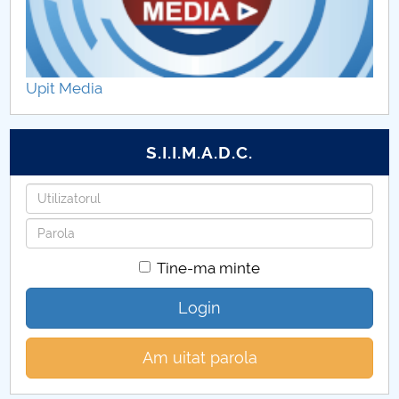
Rapoarte de calitate
Evaluari cadre didactice
Upit Media
Comisii calitate
S.I.I.M.A.D.C.
Utilizatorul
Parola
Tine-ma minte
Login
Am uitat parola