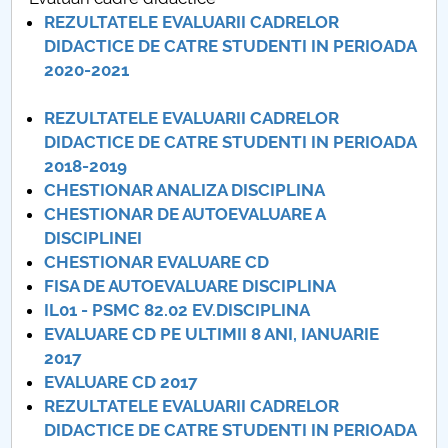
Consiliul de Administratie
REZULTATELE EVALUARII CADRELOR
DIDACTICE DE CATRE STUDENTI IN PERIOADA
Nr. de telefon si adrese Facultăți
2020-2021
Admitere
REZULTATELE EVALUARII CADRELOR
DIDACTICE DE CATRE STUDENTI IN PERIOADA
Români de pretutindeni - ADMITERE
2018-2019
CHESTIONAR ANALIZA DISCIPLINA
Senat
CHESTIONAR DE AUTOEVALUARE A
DISCIPLINEI
Facultăți
CHESTIONAR EVALUARE CD
FISA DE AUTOEVALUARE DISCIPLINA
Studenți
IL01 - PSMC 82.02 EV.DISCIPLINA
EVALUARE CD PE ULTIMII 8 ANI, IANUARIE
Ghiduri pentru STUDENȚI
2017
EVALUARE CD 2017
Relații Publice
REZULTATELE EVALUARII CADRELOR
DIDACTICE DE CATRE STUDENTI IN PERIOADA
Relații Internaționale