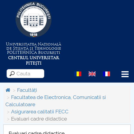
Universitatea Națională
de Știință și Tehnologie
POLITEHNICA
București
CENTRUL UNIVERSITAR
PITEȘTI
Menu
Facultăți
Facultatea de Electronica, Comunicatii si
Calculatoare
Despre Universitate
Asigurarea calitatii FECC
Evaluari cadre didactice
Centrul de Management al Proiectelor
Evaluari cadre didactice