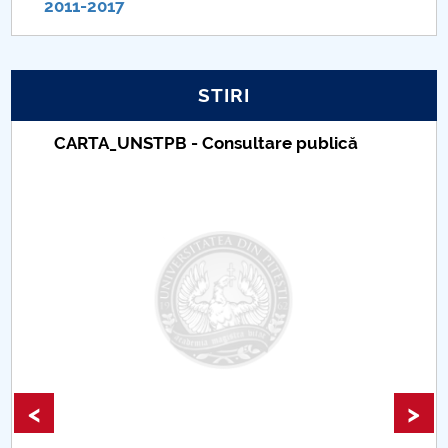
2011-2017
PNRR
Proiect PRIM STUD
STIRI
Proiect SU-ETIC
CARTA_UNSTPB - Consultare publică
Protecția datelor personale
UNIVERSITATE pentru comunitate
IOSUD/CSUD-Doctorate
Comisie de etica unversitară
Evenimente CUP
<
>
Accesibilitate pentru studenții cu dizabilități