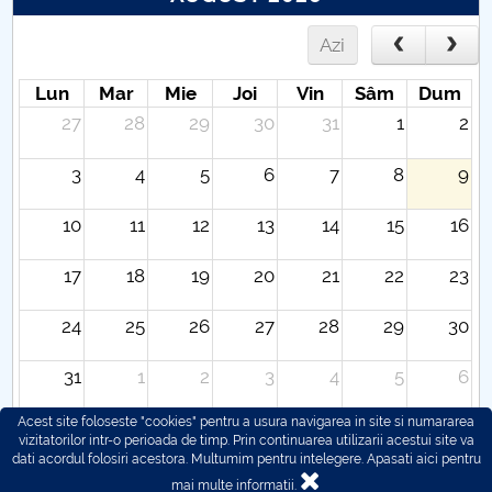
Azi
Lun
Mar
Mie
Joi
Vin
Sâm
Dum
27
28
29
30
31
1
2
3
4
5
6
7
8
9
10
11
12
13
14
15
16
17
18
19
20
21
22
23
24
25
26
27
28
29
30
31
1
2
3
4
5
6
Acest site foloseste "cookies" pentru a usura navigarea in site si numararea
vizitatorilor intr-o perioada de timp. Prin continuarea utilizarii acestui site va
dati acordul folosiri acestora. Multumim pentru intelegere.
Apasati aici pentru
mai multe informatii.