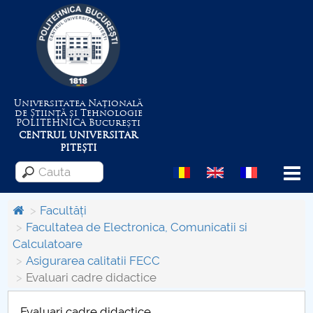
Universitatea Națională
de Știință și Tehnologie
POLITEHNICA
București
CENTRUL UNIVERSITAR
PITEȘTI
Menu
Facultăți
Facultatea de Electronica, Comunicatii si
Calculatoare
Despre Universitate
Asigurarea calitatii FECC
Evaluari cadre didactice
Centrul de Management al Proiectelor
Evaluari cadre didactice