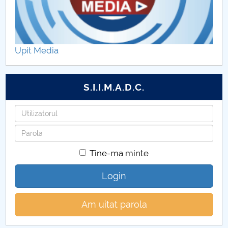
Rapoarte de calitate
Evaluari cadre didactice
Upit Media
Comisii calitate
S.I.I.M.A.D.C.
Utilizatorul
Parola
Tine-ma minte
Login
Am uitat parola