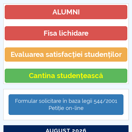
ALUMNI
Fisa lichidare
Evaluarea satisfacției studenților
Cantina studențească
Formular solicitare în baza legii 544/2001
Petiție on-line
AUGUST 2026