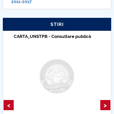
2011-2017
PNRR
Proiect PRIM STUD
STIRI
Proiect SU-ETIC
CARTA_UNSTPB - Consultare publică
Protecția datelor personale
UNIVERSITATE pentru comunitate
IOSUD/CSUD-Doctorate
Comisie de etica unversitară
Evenimente CUP
<
>
Accesibilitate pentru studenții cu dizabilități