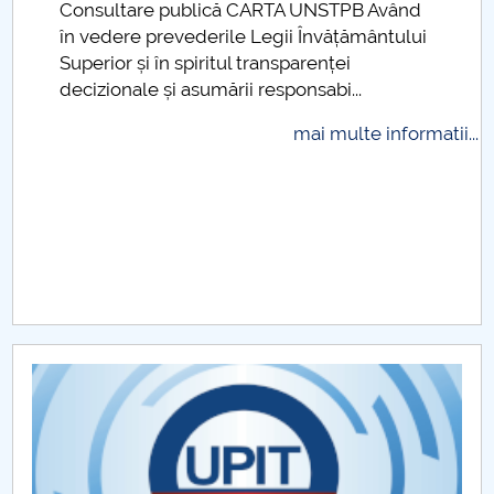
Consultare publică CARTA UNSTPB Având
.
Raportul Conducerii Centrului Universitar Pitești
în vedere prevederile Legii Învățământului
privind implementarea Planului Operațional 2020-
Superior și în spiritul transparenței
2024
decizionale și asumării responsabi...
mai multe informatii...
Parteneri CUP
Centrul de Consiliere și Orientare în Carieră
Chestionar angajabilitate ALUMNI – UPB
CAR2026
MENIU CANTINA
Regulamente
Proceduri