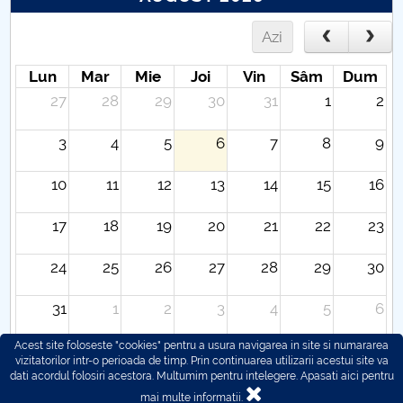
Azi
Lun
Mar
Mie
Joi
Vin
Sâm
Dum
27
28
29
30
31
1
2
3
4
5
6
7
8
9
10
11
12
13
14
15
16
17
18
19
20
21
22
23
24
25
26
27
28
29
30
31
1
2
3
4
5
6
Acest site foloseste "cookies" pentru a usura navigarea in site si numararea
vizitatorilor intr-o perioada de timp. Prin continuarea utilizarii acestui site va
dati acordul folosiri acestora. Multumim pentru intelegere.
Apasati aici pentru
mai multe informatii.