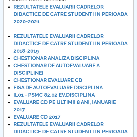
Consiliul de Administratie
REZULTATELE EVALUARII CADRELOR
DIDACTICE DE CATRE STUDENTI IN PERIOADA
Nr. de telefon si adrese Facultăți
2020-2021
Admitere
REZULTATELE EVALUARII CADRELOR
DIDACTICE DE CATRE STUDENTI IN PERIOADA
Români de pretutindeni - ADMITERE
2018-2019
CHESTIONAR ANALIZA DISCIPLINA
Senat
CHESTIONAR DE AUTOEVALUARE A
DISCIPLINEI
Facultăți
CHESTIONAR EVALUARE CD
FISA DE AUTOEVALUARE DISCIPLINA
Studenți
IL01 - PSMC 82.02 EV.DISCIPLINA
EVALUARE CD PE ULTIMII 8 ANI, IANUARIE
Ghiduri pentru STUDENȚI
2017
EVALUARE CD 2017
Relații Publice
REZULTATELE EVALUARII CADRELOR
DIDACTICE DE CATRE STUDENTI IN PERIOADA
Relații Internaționale