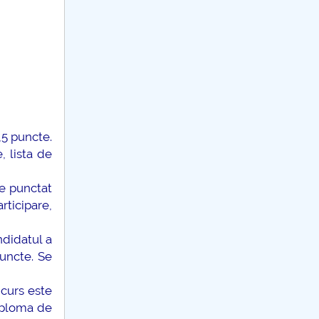
,5 puncte.
 lista de
te punctat
rticipare,
ndidatul a
uncte. Se
ncurs este
iploma de