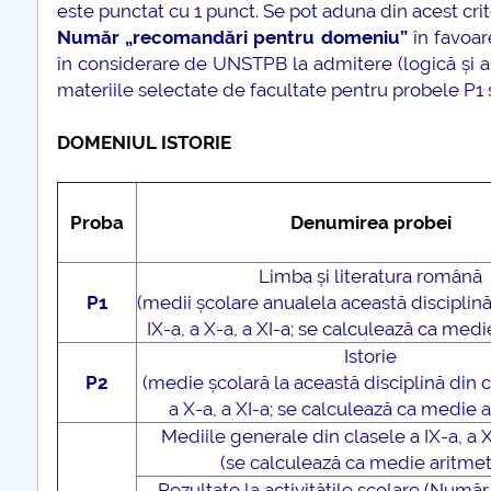
este punctat cu 1 punct. Se pot aduna din acest cr
Număr „recomandări pentru domeniu”
în favoare
în considerare de UNSTPB la admitere (logică și ar
materiile selectate de facultate pentru probele P1 ș
DOMENIUL ISTORIE
Proba
Denumirea probei
Limba și literatura română
P1
(medii școlare anualela această disciplină
IX-a, a X-a, a XI-a; se calculează ca medi
Istorie
P2
(medie școlară la această disciplină din c
a X-a, a XI-a; se calculează ca medie a
Mediile generale din clasele a IX-a, a X
(se calculează ca medie aritmet
Rezultate la activitățile școlare (Numă