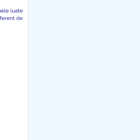
nele luate
iferent de