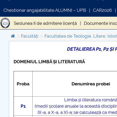
Chestionar angajabilitate ALUMNI – UPB
CAR2026
Sesiunea II de admitere licență
Documente însc
Facultăți
Facultatea de Teologie, Litere, Istori
DETALIEREA P1, P2 ȘI
COMUNICAT DE PRESA
IN
DOMENIUL LIMBĂ ȘI LITERATURĂ
PRIMSTUD 26.03.2026
Proba
Denumirea probei
Limba și literatura român
P1
(medii școlare anuale la această discipli
IX-a, a X-a, a XI-a; se calculează ca med