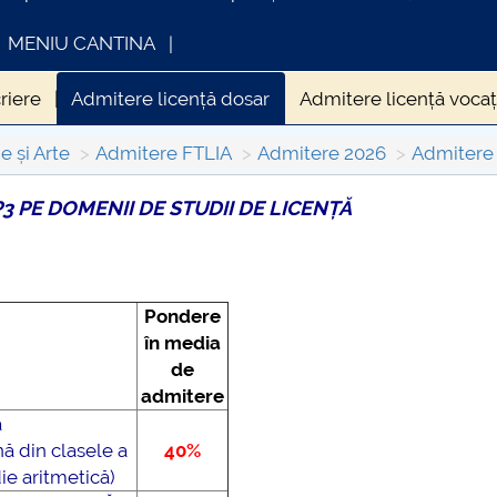
MENIU CANTINA
riere
Admitere licență dosar
Admitere licență vocaț
e și Arte
Admitere FTLIA
Admitere 2026
Admitere 
 P3 PE DOMENII DE STUDII DE LICENȚĂ
FORMATII ACTE STUDII
CARTA_UNSTPB -
Consultare publică
Pondere
în media
de
admitere
ă
nă din clasele a
40%
ie aritmetică)