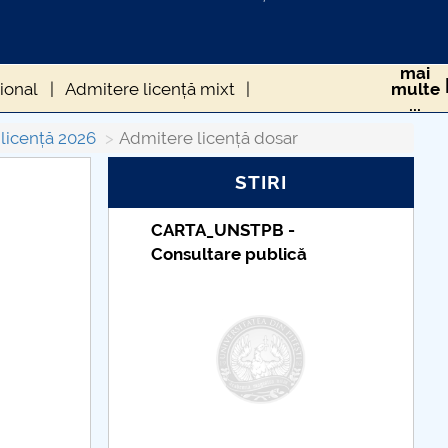
mai
ional
Admitere licență mixt
multe
...
licență 2026
Admitere licență dosar
STIRI
Taxe de școlarizare
indexate – Centrul
Universitar Pitești