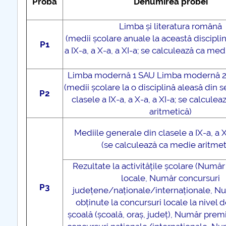
Proba
Denumirea probei
Limba și literatura română
(medii școlare anuale la această discipli
P1
a IX-a, a X-a, a XI-a; se calculează ca med
Limba modernă 1 SAU Limba modernă 2
(medii școlare la o disciplină aleasă din s
P2
clasele a IX-a, a X-a, a XI-a; se calcule
aritmetică)
Mediile generale din clasele a IX-a, a X
(se calculează ca medie aritmet
Rezultate la activitățile școlare (Numă
locale, Număr concursuri
P3
județene/naționale/internaționale, N
obținute la concursuri locale la nivel d
școală (școală, oraș, județ), Număr premi