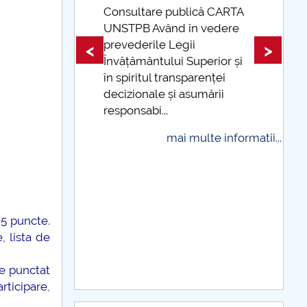
 CARTA
edere
Taxe de școlarizare
indexate Taxele se pot plăti
<
>
ior și
și cu cardul
ței
mai multe informatii...
rii
 informatii...
,5 puncte.
 lista de
te punctat
rticipare,