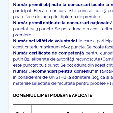
Număr premii obținute la concursuri locale la ni
participat. Fiecare concurs este punctat cu 1.5 
poate face dovada prin diploma de premiere.
Număr premii obținute la concursuri naționale/
punctat cu 3 puncte. Se pot aduna din acest crit
premiere.
Număr activități de voluntariat
la care a particip
acest criteriu maximum n6=2 puncte. Se poate face 
Număr certificate de competență
pentru cunoașt
puțin B2, eliberate de autorități recunoscute (Cambr
este punctat cu 1 punct. Se pot aduna din acest cr
Număr „recomandări pentru domeniu”
în favoare
în considerare de UNSTPB la admitere (logică și ar
materiile selectate de facultate pentru probele P1 ș
DOMENIUL LIMBI MODERNE APLICATE