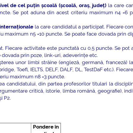
vel de cel puțin școală (școală, oraș, județ)
la care ca
puncte. Se pot aduna din acest criteriu maximum n4 =6 p
internaționale
la care candidatul a participat. Fiecare co
eriu maximum n5 =10 puncte. Se poate face dovada prin d
at. Fiecare activitate este punctată cu 0,5 puncte. Se pot
dovada prin poze, link-uri, adeverințe etc.
erea unor limbi străine (engleză, germană, franceză) la
idge, Toefl, IELTS, DELF, DALF, DL, TestDaF etc.). Fiecare 
iteriu maximum n8 =3 puncte.
a candidatului, din partea profesorilor titulari la discipli
gumentare critică, istorie, limba română, geografie), ind
i P2.
Pondere în