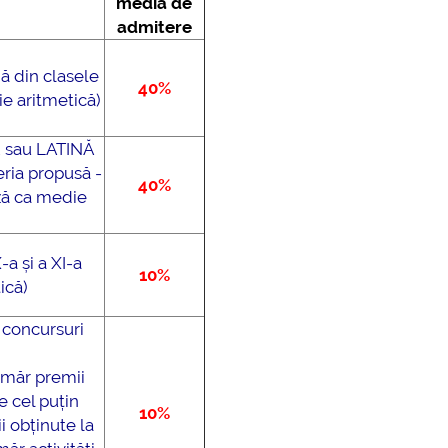
media de
admitere
nă din clasele
40%
ie aritmetică)
 sau LATINĂ
eria propusă -
40%
ază ca medie
-a și a XI-a
10%
ică)
r concursuri
umăr premii
e cel puțin
10%
i obținute la