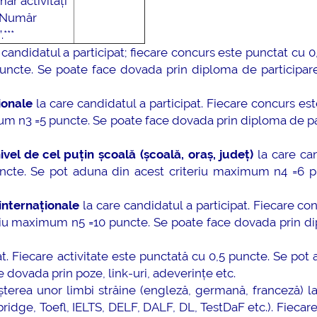
ăr activități
/ Număr
***
 candidatul a participat; fiecare concurs este punctat cu 0
ncte. Se poate face dovada prin diploma de participare,
ionale
la care candidatul a participat. Fiecare concurs es
um n3 =5 puncte. Se poate face dovada prin diploma de pa
vel de cel puțin școală (școală, oraș, județ)
la care ca
puncte. Se pot aduna din acest criteriu maximum n4 =6 p
internaționale
la care candidatul a participat. Fiecare co
eriu maximum n5 =10 puncte. Se poate face dovada prin d
at. Fiecare activitate este punctată cu 0,5 puncte. Se pot
dovada prin poze, link-uri, adeverințe etc.
erea unor limbi străine (engleză, germană, franceză) la
idge, Toefl, IELTS, DELF, DALF, DL, TestDaF etc.). Fiecare 