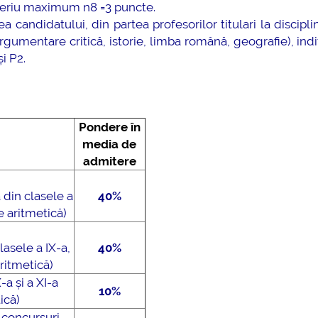
iteriu maximum n8 =3 puncte.
a candidatului, din partea profesorilor titulari la discipli
gumentare critică, istorie, limba română, geografie), ind
i P2.
Pondere în
media de
admitere
 din clasele a
40%
e aritmetică)
lasele a IX-a,
40%
ritmetică)
-a și a XI-a
10%
ică)
r concursuri