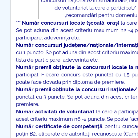
concursuri naționale/internaționale, Num
de voluntariat la care a participat
„recomandări pentru domeniu”.
***
Număr concursuri locale (școală, oraș)
la care
Se pot aduna din acest criteriu maximum n2 =4 pu
participare, adeverință etc.
Număr concursuri județene/naționale/internaț
cu 1 puncte. Se pot aduna din acest criteriu maxim
lista de participare, adeverință etc.
Număr premii obținute la concursuri locale la ni
participat. Fiecare concurs este punctat cu 1.5 
poate face dovada prin diploma de premiere.
Număr premii obținute la concursuri naționale/
punctat cu 3 puncte. Se pot aduna din acest crit
premiere.
Număr activități de voluntariat
la care a particip
acest criteriu maximum n6 =2 puncte. Se poate face 
Număr certificate de competență
pentru cunoașt
puțin B2, eliberate de autorități recunoscute (Cambr