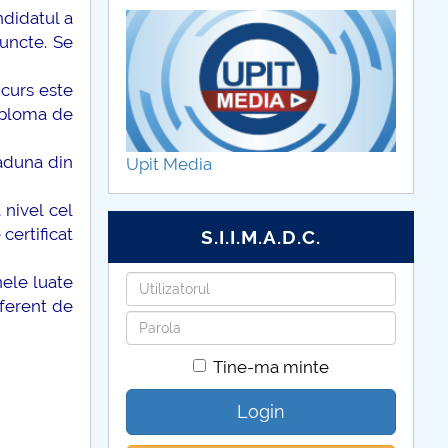
ndidatul a
uncte. Se
ncurs este
iploma de
 aduna din
Upit Media
 nivel cel
certificat
S.I.I.M.A.D.C.
nele luate
Utilizatorul
iferent de
Parola
Tine-ma minte
Login