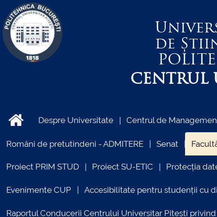
Univer
de Știi
POLIT
CENTRUL U
Despre Universitate
Centrul de Management 
Români de pretutindeni - ADMITERE
Senat
Facultă
Proiect PRIM STUD
Proiect SU-ETIC
Protecția dat
Evenimente CUP
Accesibilitate pentru studenții cu di
Raportul Conducerii Centrului Universitar Pitești priv