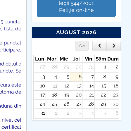
legii 544/2001
Petiție on-line
,5 puncte.
 lista de
AUGUST 2026
te punctat
Azi
rticipare,
Lun
Mar
Mie
Joi
Vin
Sâm
Dum
ndidatul a
27
28
29
30
31
1
2
uncte. Se
3
4
5
6
7
8
9
ncurs este
10
11
12
13
14
15
16
iploma de
17
18
19
20
21
22
23
24
25
26
27
28
29
30
 aduna din
31
1
2
3
4
5
6
 nivel cel
certificat