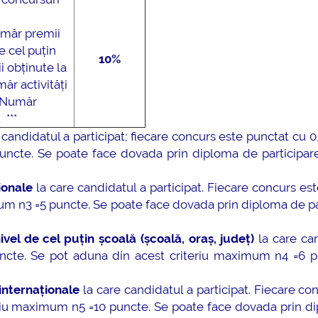
umăr premii
e cel puțin
10%
i obținute la
ăr activități
/ Număr
***
 candidatul a participat; fiecare concurs este punctat cu 0
ncte. Se poate face dovada prin diploma de participare,
ionale
la care candidatul a participat. Fiecare concurs es
um n3 =5 puncte. Se poate face dovada prin diploma de pa
vel de cel puțin școală (școală, oraș, județ)
la care ca
puncte. Se pot aduna din acest criteriu maximum n4 =6 p
internaționale
la care candidatul a participat. Fiecare co
eriu maximum n5 =10 puncte. Se poate face dovada prin d