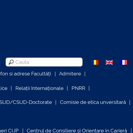
efon si adrese Facultăți
Admitere
lice
Relații Internaționale
PNRR
OSUD/CSUD-Doctorate
Comisie de etica unversitară
neri CUP
Centrul de Consiliere și Orientare în Carieră