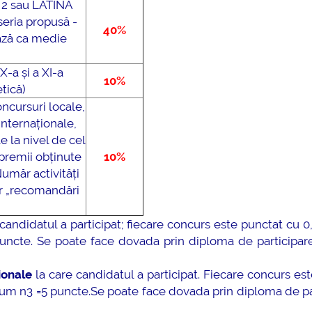
2 sau LATINĂ
mai multe informatii...
Consultare publică
seria propusă -
UNSTPB Având în v
40%
ează ca medie
prevederile Legii
Învățământului Super
X-a și a XI-a
în spiritul transparen
10%
tică)
decizionale și asumă
oncursuri locale,
responsabi...
nternaționale,
 la nivel de cel
mai multe
 premii obținute
10%
umăr activități
ăr „recomandări
candidatul a participat; fiecare concurs este punctat cu 0
ncte. Se poate face dovada prin diploma de participare,
ionale
la care candidatul a participat. Fiecare concurs es
mum n3 =5 puncte.Se poate face dovada prin diploma de pa