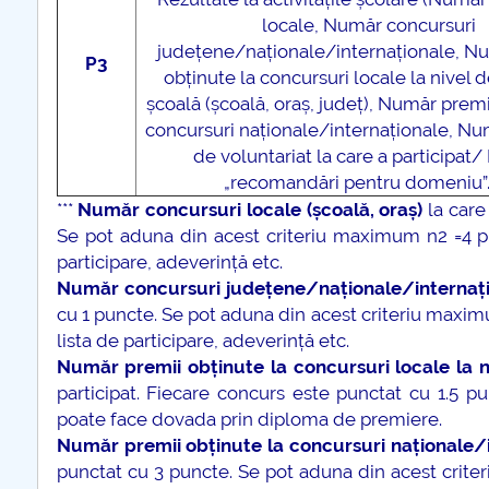
locale, Număr concursuri
județene/naționale/internaționale, N
P3
obținute la concursuri locale la nivel d
școală (școală, oraș, județ), Număr premi
concursuri naționale/internaționale, Num
de voluntariat la care a participat
„recomandări pentru domeniu”. 
***
Număr concursuri locale (școală, oraș)
la care
Se pot aduna din acest criteriu maximum n2 =4 pu
participare, adeverință etc.
Număr concursuri județene/naționale/internaț
cu 1 puncte. Se pot aduna din acest criteriu maxim
lista de participare, adeverință etc.
Număr premii obținute la concursuri locale la ni
participat. Fiecare concurs este punctat cu 1.5 
poate face dovada prin diploma de premiere.
Număr premii obținute la concursuri naționale/
punctat cu 3 puncte. Se pot aduna din acest crit