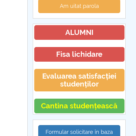
Am uitat parola
ALUMNI
Fisa lichidare
Evaluarea satisfacției
studenților
Cantina studențească
Formular solicitare în baza