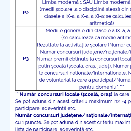
Limba modernă 1 SAU Limba modernă 
COMUNICAT Eveniment de
(medii școlare la o disciplină aleasă din 
informare și promovare a
P2
clasele a IX-a, a X-a, a XI-a; se calcul
ofertei educaționale
aritmetică)
universitare la Colegiul
Mediile generale din clasele a IX-a, a 
Teoretic „Ion Cantacuzino”
(se calculează ca medie aritme
Piteşti 26.03.2026
Rezultate la activitățile școlare (Număr c
COMUNICAT Eveniment de
Număr concursuri județene/naționale/i
informare �...
P3
Număr premii obținute la concursuri locale
puțin școală (școală, oraș, județ), Număr
mai multe informatii...
la concursuri naționale/internaționale, N
de voluntariat la care a participat/Num
pentru domeniu”. ***
***
Număr concursuri locale (școală, oraș)
la care 
Se pot aduna din acest criteriu maximum n2 =4 pu
participare, adeverință etc.
Număr concursuri județene/naționale/internaț
cu 1 puncte. Se pot aduna din acest criteriu maxi
lista de participare, adeverință etc.