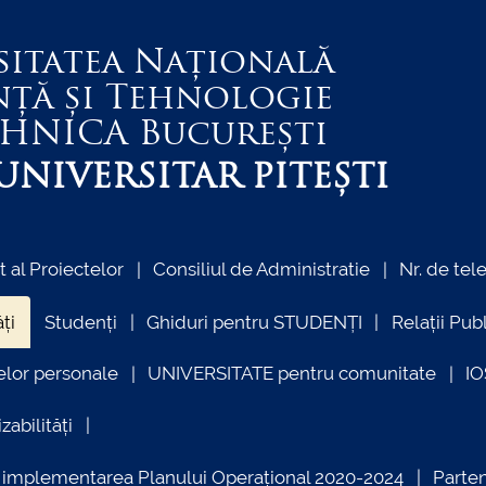
sitatea Națională
nță și Tehnologie
EHNICA
București
NIVERSITAR PITEȘTI
al Proiectelor
Consiliul de Administratie
Nr. de tel
ți
Studenți
Ghiduri pentru STUDENȚI
Relații Pub
elor personale
UNIVERSITATE pentru comunitate
I
zabilități
ind implementarea Planului Operațional 2020-2024
Parte