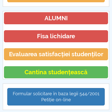
ALUMNI
Fisa lichidare
Evaluarea satisfacției studenților
Cantina studențească
Formular solicitare în baza legii 544/2001
Petiție on-line