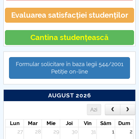
Evaluarea satisfacției studenților
Cantina studențească
Formular solicitare în baza legii 544/2001
Petiție on-line
AUGUST 2026
Azi
Lun
Mar
Mie
Joi
Vin
Sâm
Dum
27
28
29
30
31
1
2