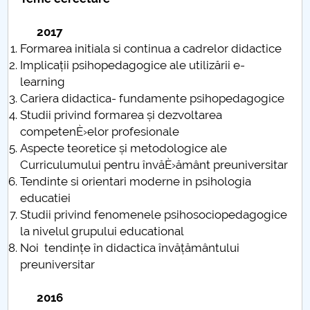
Consiliul de Administratie
2017
Nr. de telefon si adrese Facultăți
Formarea initiala si continua a cadrelor didactice
Implicații psihopedagogice ale utilizării e-
Admitere
learning
Cariera didactica- fundamente psihopedagogice
Români de pretutindeni - ADMITERE
Studii privind formarea și dezvoltarea
competenÈ›elor profesionale
Senat
Aspecte teoretice și metodologice ale
Curriculumului pentru învăÈ›ământ preuniversitar
Facultăți
Tendinte si orientari moderne in psihologia
educatiei
Studenți
Studii privind fenomenele psihosociopedagogice
la nivelul grupului educational
Ghiduri pentru STUDENȚI
Noi tendințe în didactica învățământului
preuniversitar
Relații Publice
2016
Relații Internaționale