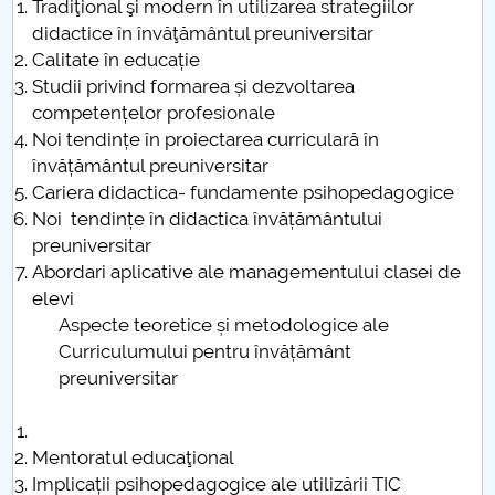
Tradiţional şi modern în utilizarea strategiilor
didactice în învăţământul preuniversitar
PNRR
Calitate în educație
Studii privind formarea și dezvoltarea
Proiect PRIM STUD
competențelor profesionale
Noi tendințe în proiectarea curriculară în
Proiect SU-ETIC
învățământul preuniversitar
Cariera didactica- fundamente psihopedagogice
Protecția datelor personale
Noi tendințe în didactica învățământului
preuniversitar
UNIVERSITATE pentru comunitate
Abordari aplicative ale managementului clasei de
elevi
IOSUD/CSUD-Doctorate
Aspecte teoretice și metodologice ale
Curriculumului pentru învățământ
Comisie de etica unversitară
preuniversitar
Evenimente CUP
Mentoratul educaţional
Accesibilitate pentru studenții cu dizabilități
Implicații psihopedagogice ale utilizării TIC