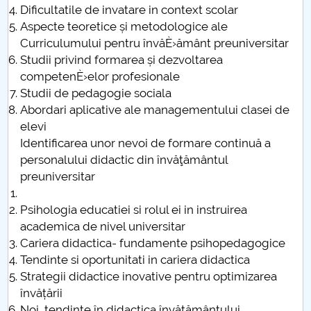
Dificultatile de invatare in context scolar
Raportul Conducerii Centrului Universitar Pitești
Aspecte teoretice și metodologice ale
privind implementarea Planului Operațional 2020-
Curriculumului pentru învăÈ›ământ preuniversitar
2024
Studii privind formarea și dezvoltarea
competenÈ›elor profesionale
Parteneri CUP
Studii de pedagogie sociala
Abordari aplicative ale managementului clasei de
Centrul de Consiliere și Orientare în Carieră
elevi
Identificarea unor nevoi de formare continuă a
Chestionar angajabilitate ALUMNI – UPB
personalului didactic din învăţământul
preuniversitar
CAR2026
Psihologia educatiei si rolul ei in instruirea
MENIU CANTINA
academica de nivel universitar
Cariera didactica- fundamente psihopedagogice
Anunț Proiect CIPCS 2018
Tendinte si oportunitati in cariera didactica
Strategii didactice inovative pentru optimizarea
Prezentare cercetare DPPD
învățării
Noi tendințe în didactica învățământului