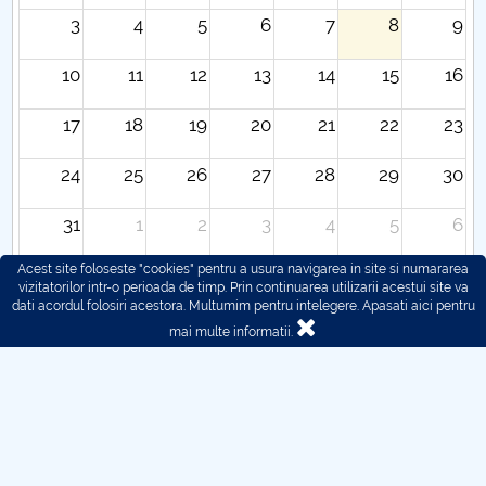
3
4
5
6
7
8
9
10
11
12
13
14
15
16
17
18
19
20
21
22
23
24
25
26
27
28
29
30
31
1
2
3
4
5
6
Acest site foloseste "cookies" pentru a usura navigarea in site si numararea
vizitatorilor intr-o perioada de timp. Prin continuarea utilizarii acestui site va
dati acordul folosiri acestora. Multumim pentru intelegere.
Apasati aici pentru
mai multe informatii.
© 2016 - 2026 POLITEHNICA București - Centrul
Universitar Pitești
Pentru probleme legate de functionarea site-ului ne puteti