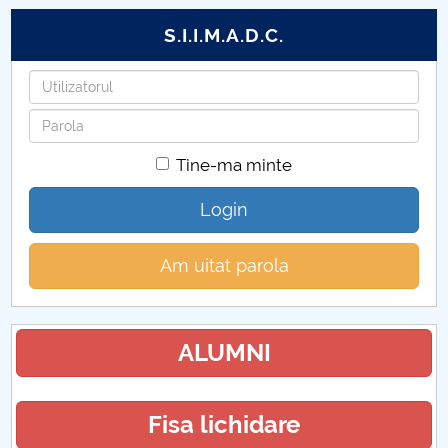
S.I.I.M.A.D.C.
Utilizatorul
Parola
Tine-ma minte
Login
Am uitat parola
ALUMNI
Fisa lichidare