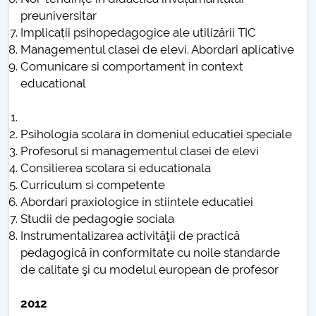
preuniversitar
Plan intern de cercetare, dezvoltare, inovare 2017-
Implicații psihopedagogice ale utilizării TIC
2020
Managementul clasei de elevi. Abordari aplicative
Comunicare si comportament in context
Structura Planului intern de cercetare-dezvoltare
educational
și inovare (PICDI) al DPPD
Teme de cercetare
Psihologia scolara in domeniul educatiei speciale
Profesorul si managementul clasei de elevi
SCIENTIFIC BULETIN EDUCATION SCIENCES
Consilierea scolara si educationala
SERIES (SBESS Journal)
Curriculum si competente
Abordari praxiologice in stiintele educatiei
Manifestări ştiinţifice organizate de către DPPD
Studii de pedagogie sociala
Instrumentalizarea activităţii de practică
SBESS Journal
pedagogică în conformitate cu noile standarde
de calitate şi cu modelul european de profesor
2012