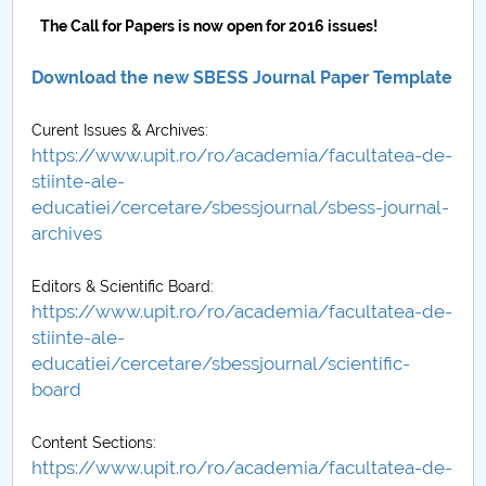
The Call for Papers is now open for 2016 issues!
PNRR
Download the new SBESS Journal Paper Template
Proiect PRIM STUD
Curent Issues & Archives:
Proiect SU-ETIC
https://www.upit.ro/ro/academia/facultatea-de-
stiinte-ale-
Protecția datelor personale
educatiei/cercetare/sbessjournal/sbess-journal-
archives
UNIVERSITATE pentru comunitate
Editors & Scientific Board:
IOSUD/CSUD-Doctorate
https://www.upit.ro/ro/academia/facultatea-de-
stiinte-ale-
Comisie de etica unversitară
educatiei/cercetare/sbessjournal/scientific-
board
Evenimente CUP
Content Sections:
Accesibilitate pentru studenții cu dizabilități
https://www.upit.ro/ro/academia/facultatea-de-