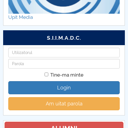
Upit Media
S.I.I.M.A.D.C.
Utilizatorul
Parola
Tine-ma minte
Login
Am uitat parola