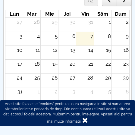
Azi
Lun
Mar
Mie
Joi
Vin
Sâm
Dum
27
28
29
30
31
1
2
3
4
5
6
7
8
9
10
11
12
13
14
15
16
17
18
19
20
21
22
23
24
25
26
27
28
29
30
31
1
2
3
4
5
6
Acest site foloseste "cookies" pentru a usura navigarea in site si numararea
vizitatorilor intr-o perioada de timp. Prin continuarea utilizarii acestui site va
dati acordul folosiri acestora. Multumim pentru intelegere.
Apasati aici pentru
mai multe informatii.