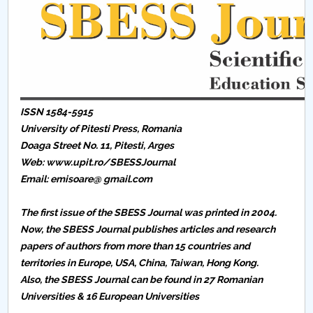
Consiliul de Administratie
Nr. de telefon si adrese Facultăți
Admitere
Români de pretutindeni - ADMITERE
ISSN 1584-5915
University of Pitesti Press,
Romania
Senat
Doaga Street No. 11, Pitesti, Arges
Web: www.upit.ro/SBESSJournal
Facultăți
Email: emisoare@ gmail.com
Studenți
The first issue of the SBESS Journal was printed in 2004.
Now, the SBESS Journal publishes articles and research
Ghiduri pentru STUDENȚI
papers of authors from more than 15 countries and
territories in Europe, USA, China, Taiwan, Hong Kong.
Relații Publice
Also, the SBESS Journal can be found in 27 Romanian
Universities & 16 European Universities
Relații Internaționale