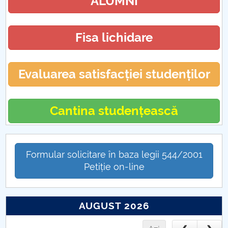
ALUMNI
Fisa lichidare
Evaluarea satisfacției studenților
Cantina studențească
Formular solicitare în baza legii 544/2001
Petiție on-line
AUGUST 2026