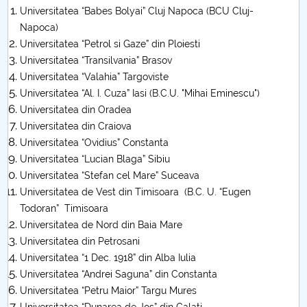
Universitatea “Babes Bolyai” Cluj Napoca (BCU Cluj-
Call for papers
Napoca)
Universitatea “Petrol si Gaze” din Ploiesti
Content Sections of SBESS Journal
Universitatea “Transilvania” Brasov
Universitatea “Valahia” Targoviste
Publication ethics and malpractice statement -
Universitatea “Al. I. Cuza” Iasi (B.C.U. "Mihai Eminescu")
SBESS Journal
Universitatea din Oradea
Universitatea din Craiova
Indexing & Abstracting
Universitatea “Ovidius” Constanta
Universitatea “Lucian Blaga” Sibiu
Fees & Charges
Universitatea “Stefan cel Mare” Suceava
Universitatea de Vest din Timisoara (B.C. U. “Eugen
Todoran” Timisoara
Universitatea de Nord din Baia Mare
Universitatea din Petrosani
Universitatea “1 Dec. 1918” din Alba Iulia
Universitatea “Andrei Saguna” din Constanta
Universitatea “Petru Maior” Targu Mures