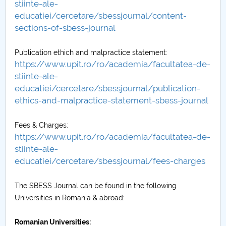
stiinte-ale-
Raportul Conducerii Centrului Universitar Pitești
educatiei/cercetare/sbessjournal/content-
privind implementarea Planului Operațional 2020-
sections-of-sbess-journal
2024
Publication ethich and malpractice statement:
https://www.upit.ro/ro/academia/facultatea-de-
Parteneri CUP
stiinte-ale-
educatiei/cercetare/sbessjournal/publication-
Centrul de Consiliere și Orientare în Carieră
ethics-and-malpractice-statement-sbess-journal
Chestionar angajabilitate ALUMNI – UPB
Fees & Charges:
https://www.upit.ro/ro/academia/facultatea-de-
CAR2026
stiinte-ale-
educatiei/cercetare/sbessjournal/fees-charges
MENIU CANTINA
The SBESS Journal can be found in the following
Scientific Board
Universities in Romania & abroad:
SBESS Journal Archives
Romanian Universities: