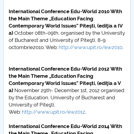
Raportul Conducerii Centrului Universitar Pitești
International Conference Edu-World 2010 With
privind implementarea Planului Operațional 2020-
the Main Theme „Education Facing
2024
Contemporary World Issues” Piteşti, (ediţia a IV
a)
October 08th-09th, organised by the University
Parteneri CUP
of Bucharest and University of Piteşti, 8-9
octombrie2010. Web:
http://www.upit.ro/ew2010
.
Centrul de Consiliere și Orientare în Carieră
Chestionar angajabilitate ALUMNI – UPB
International Conference Edu-World 2012 With
the Main Theme „Education Facing
CAR2026
Contemporary World Issues” Piteşti, (ediţia a V
a)
November 29th- December 1st, 2012 organised
MENIU CANTINA
by the Education, University of Bucharest and
University of Piteşti.
Sesiunea de Comunicări Ştiinţifice a Studenţilor
Web:
http://www.upit.ro/ew2012
.
2018
International Conference Edu-World 2014 With
Sesiunea de Comunicări Ştiinţifice a Studenţilor
the Main Theme „Education Facing