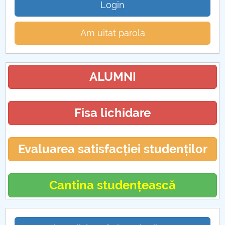
Login
Am uitat parola
ALUMNI
Fisa lichidare
Evaluarea satisfacției studenților
Cantina studențească