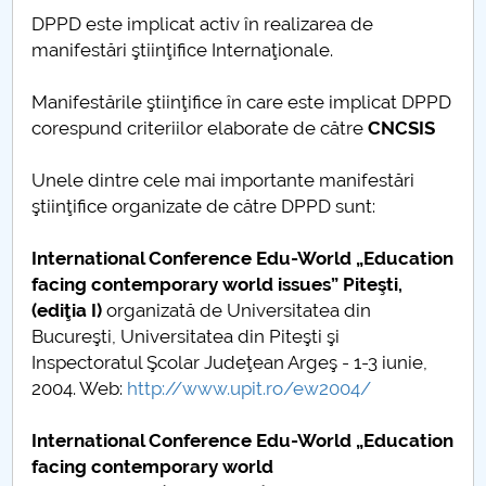
Consiliul de Administratie
DPPD este implicat activ în realizarea de
manifestări ştiinţifice Internaţionale.
Nr. de telefon si adrese Facultăți
Manifestările ştiinţifice în care este implicat DPPD
Admitere
corespund criteriilor elaborate de către
CNCSIS
Români de pretutindeni - ADMITERE
Unele dintre cele mai importante manifestări
ştiinţifice organizate de către DPPD sunt:
Senat
International Conference Edu-World „Education
Facultăți
facing contemporary world issues”
Piteşti,
(ediţia I)
organizată de Universitatea din
Studenți
Bucureşti, Universitatea din Piteşti şi
Inspectoratul Şcolar Judeţean Argeş - 1-3 iunie,
Ghiduri pentru STUDENȚI
2004. Web:
http://www.upit.ro/ew2004/
Relații Publice
International Conference Edu-World „Education
facing contemporary world
Relații Internaționale