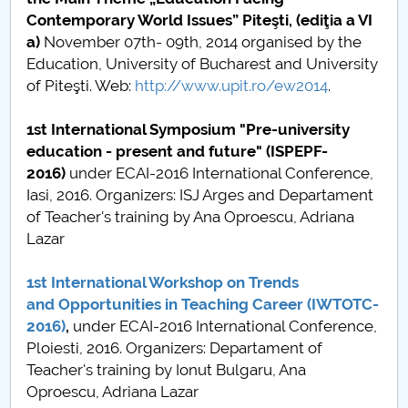
2019
Contemporary World Issues” Piteşti, (ediţia a VI
a)
November 07th- 09th, 2014 organised by the
Education, University of Bucharest and University
of Piteşti. Web:
http://www.upit.ro/ew2014
.
1st International Symposium "Pre-university
education - present and future"
(ISPEPF-
2016)
under ECAI-2016 International Conference,
Iasi, 2016. Organizers: ISJ Arges and Departament
of Teacher's training by Ana Oproescu, Adriana
Lazar
1st International Workshop on Trends
and Opportunities in Teaching Career
(IWTOTC-
2016)
,
under ECAI-2016 International Conference,
Ploiesti, 2016. Organizers: Departament of
Teacher's training by Ionut Bulgaru, Ana
Oproescu, Adriana Lazar