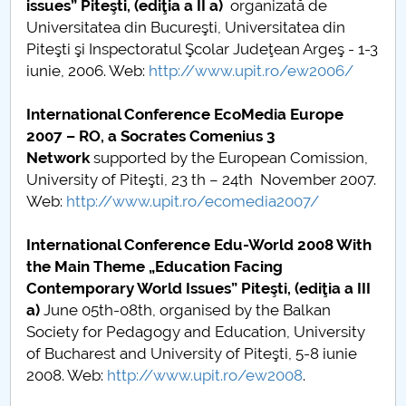
issues”
Piteşti, (ediţia a II a
)
organizată de
Universitatea din Bucureşti, Universitatea din
PNRR
Piteşti şi Inspectoratul Şcolar Judeţean Argeş - 1-3
iunie, 2006. Web:
http://www.upit.ro/ew2006/
Proiect PRIM STUD
International Conference EcoMedia Europe
Proiect SU-ETIC
2007 – RO, a Socrates Comenius 3
Network
supported by the European Comission,
Protecția datelor personale
University of Piteşti, 23 th – 24th November 2007.
Web:
http://www.upit.ro/ecomedia2007/
UNIVERSITATE pentru comunitate
International Conference Edu-World 2008 With
IOSUD/CSUD-Doctorate
the Main Theme „Education Facing
Contemporary World Issues” Piteşti, (ediţia a III
Comisie de etica unversitară
a)
June 05th-08th, organised by the Balkan
Society for Pedagogy and Education, University
Evenimente CUP
of Bucharest and University of Piteşti, 5-8 iunie
2008. Web:
http://www.upit.ro/ew2008
.
Accesibilitate pentru studenții cu dizabilități