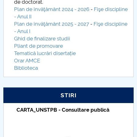
de doctorat.
Plan de învăţământ 2024 - 2026
-
Fişe discipline
PNRR
- Anul II
Plan de învăţământ 2025 - 2027
-
Fişe discipline
Proiect PRIM STUD
- Anul I
Ghid de finalizare studii
Proiect SU-ETIC
Pliant de promovare
Tematică lucrări disertație
Protecția datelor personale
Orar AMCE
Biblioteca
UNIVERSITATE pentru comunitate
IOSUD/CSUD-Doctorate
STIRI
Comisie de etica unversitară
CARTA_UNSTPB - Consultare publică
Evenimente CUP
Accesibilitate pentru studenții cu dizabilități