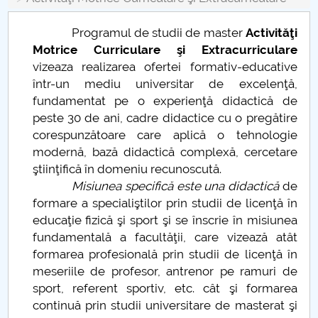
Consiliul de Administratie
Programul de studii de master
Activităţi
Nr. de telefon si adrese Facultăți
Motrice Curriculare şi Extracurriculare
vizeaza realizarea ofertei formativ-educative
Admitere
într-un mediu universitar de excelenţă,
fundamentat pe o experienţă didactică de
Români de pretutindeni - ADMITERE
peste 30 de ani, cadre didactice cu o pregătire
corespunzătoare care aplică o tehnologie
Senat
modernă, bază didactică complexă, cercetare
ştiinţifică în domeniu recunoscută.
Facultăți
Misiunea specifică este una didactică
de
formare a specialiştilor prin studii de licenţă în
Studenți
educaţie fizică şi sport şi se înscrie în misiunea
fundamentală a facultăţii, care vizează atât
Ghiduri pentru STUDENȚI
formarea profesională prin studii de licenţă în
meseriile de profesor, antrenor pe ramuri de
Relații Publice
sport, referent sportiv, etc. cât şi formarea
continuă prin studii universitare de masterat şi
Relații Internaționale