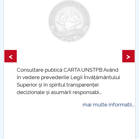
Raportul Conducerii Centrului Universitar Pitești
privind implementarea Planului Operațional 2020-
2024
Parteneri CUP
<
>
Centrul de Consiliere și Orientare în Carieră
Consultare publică CARTA UNSTPB Având
Chestionar angajabilitate ALUMNI – UPB
.
în vedere prevederile Legii Învățământului
Superior și în spiritul transparenței
CAR2026
decizionale și asumării responsabi...
MENIU CANTINA
mai multe informatii...
Organizare şi Conducere în Sport
Activităţi Motrice Curriculare şi Extracurriculare