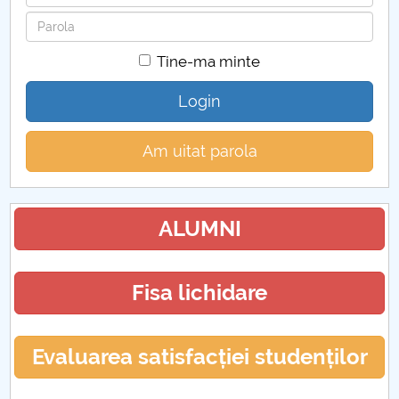
Parola
Tine-ma minte
Login
Am uitat parola
ALUMNI
Fisa lichidare
Evaluarea satisfacției studenților