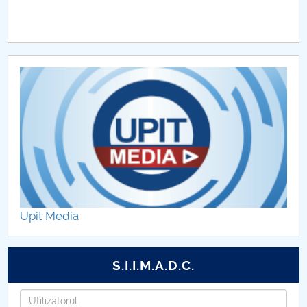
Sport şi Performanţă Motrică
Performanţă în Sport
Upit Media
S.I.I.M.A.D.C.
Utilizatorul