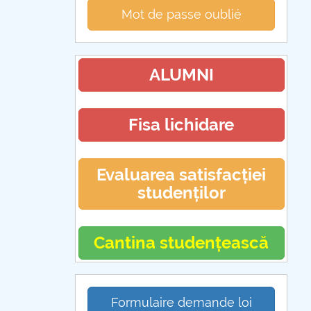
Mot de passe oublié
ALUMNI
Fisa lichidare
Evaluarea satisfacției
studenților
Cantina studențească
Formulaire demande loi