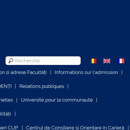
on si adrese Facultăți
Informations sur l'admission
DENȚI
Relations publiques
nelles
Université pour la communauté
lități
neri CUP
Centrul de Consiliere și Orientare în Carieră