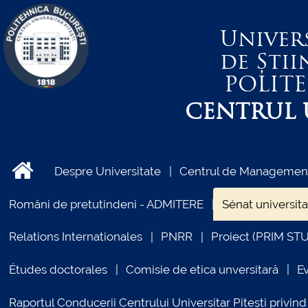
Univer
de Știi
POLIT
CENTRUL U
Despre Universitate
Centrul de Management 
Români de pretutindeni - ADMITERE
Sénat universita
Relations Internationales
PNRR
Proiect (PRIM ST
Études doctorales
Comisie de etica unversitară
E
Raportul Conducerii Centrului Universitar Pitești priv