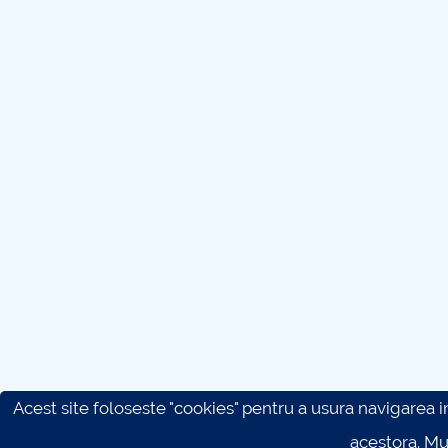
Acest site foloseste "cookies" pentru a usura navigarea in 
acestora. M