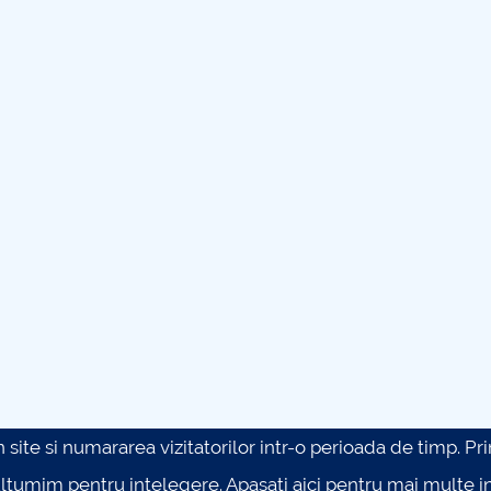
site si numararea vizitatorilor intr-o perioada de timp. Prin 
ultumim pentru intelegere.
Apasati aici pentru mai multe in