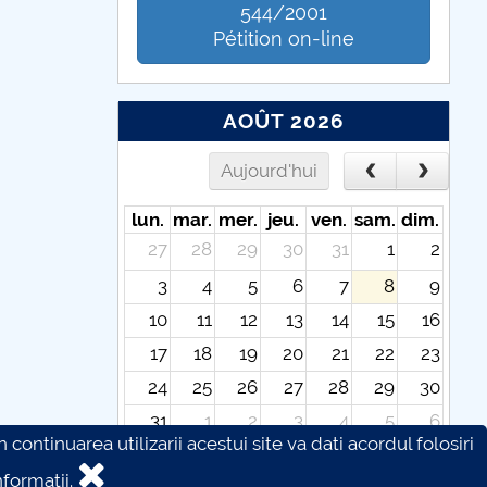
544/2001
Pétition on-line
AOÛT 2026
Aujourd'hui
lun.
mar.
mer.
jeu.
ven.
sam.
dim.
27
28
29
30
31
1
2
3
4
5
6
7
8
9
10
11
12
13
14
15
16
17
18
19
20
21
22
23
24
25
26
27
28
29
30
31
1
2
3
4
5
6
continuarea utilizarii acestui site va dati acordul folosiri
formatii.