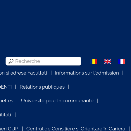
on si adrese Facultăți
Informations sur l'admission
DENȚI
Relations publiques
nelles
Université pour la communauté
lități
neri CUP
Centrul de Consiliere și Orientare în Carieră