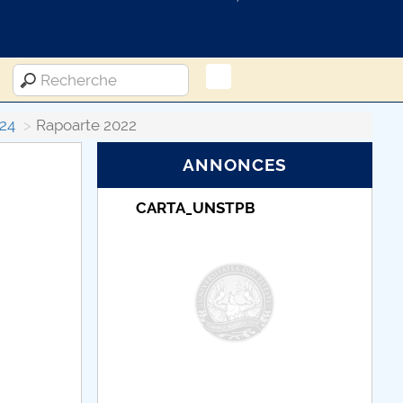
24
Rapoarte 2022
ANNONCES
NSTPB
Taxe de școlarizare
indexate – Centrul
Universitar Pitești