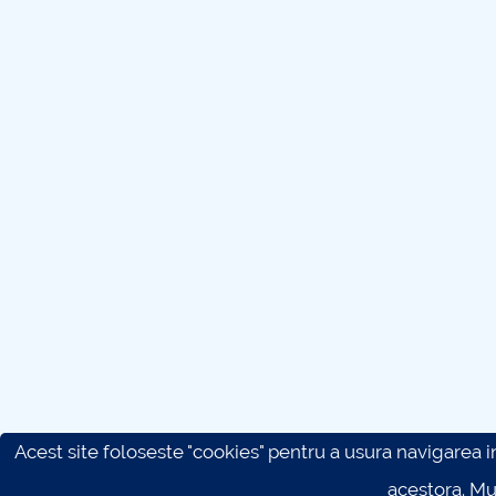
Acest site foloseste "cookies" pentru a usura navigarea in 
acestora. M