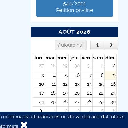
544/2001
Pétition on-line
AOÛT 2026
Aujourd'hui
lun.
mar.
mer.
jeu.
ven.
sam.
dim.
27
28
29
30
31
1
2
3
4
5
6
7
8
9
10
11
12
13
14
15
16
17
18
19
20
21
22
23
24
25
26
27
28
29
30
31
1
2
3
4
5
6
continuarea utilizarii acestui site va dati acordul folosiri
formatii.