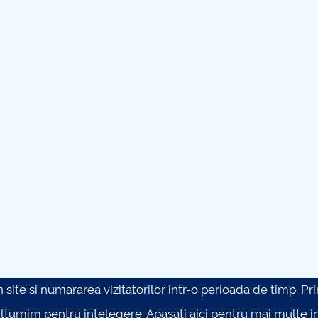
site si numararea vizitatorilor intr-o perioada de timp. Prin 
ultumim pentru intelegere.
Apasati aici pentru mai multe in