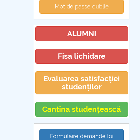
Mot de passe oublié
ALUMNI
Fisa lichidare
Evaluarea satisfacției
studenților
Cantina studențească
Formulaire demande loi