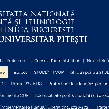
sitatea Națională
nță și Tehnologie
EHNICA
București
NIVERSITAR PITEȘTI
al Proiectelor
Conseil d'administration
Nr. de telef
ire
Facultés
STUDENTI CUP
Ghiduri pentru STU
UD)
Proiect SU-ETIC
Protection des données person
venimente CUP
Accesibilitate pentru studenții cu dizabi
ind implementarea Planului Operațional 2020-2024
Parte