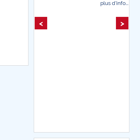
plus d'info...
plus d'i
<
>