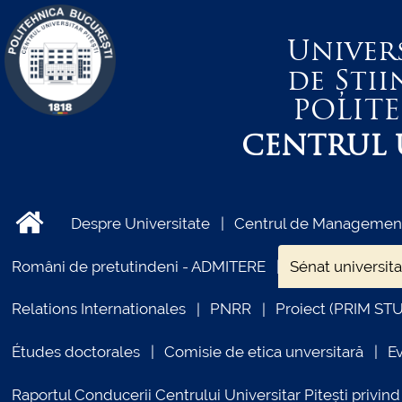
Univer
de Știi
POLIT
CENTRUL U
Despre Universitate
Centrul de Management 
Români de pretutindeni - ADMITERE
Sénat universita
Relations Internationales
PNRR
Proiect (PRIM ST
Études doctorales
Comisie de etica unversitară
E
Raportul Conducerii Centrului Universitar Pitești priv