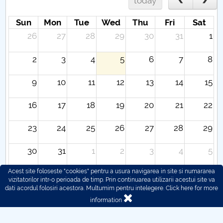
today
Sun
Mon
Tue
Wed
Thu
Fri
Sat
26
27
28
29
30
31
1
2
3
4
5
6
7
8
9
10
11
12
13
14
15
16
17
18
19
20
21
22
23
24
25
26
27
28
29
30
31
1
2
3
4
5
Acest site foloseste "cookies" pentru a usura navigarea in site si numararea
vizitatorilor intr-o perioada de timp. Prin continuarea utilizarii acestui site va
dati acordul folosiri acestora. Multumim pentru intelegere.
Click here for more
information