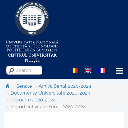
Universitatea Națională
de Știință și Tehnologie
POLITEHNICA
București
CENTRUL UNIVERSITAR
PITEȘTI
Menu
Senate
Arhiva Senat 2020-2024
Documente Universitate 2020-2024
Rapoarte 2020-2024
About the University
Raport activitate Senat 2020-2024
Centrul de Management al Proiectelor