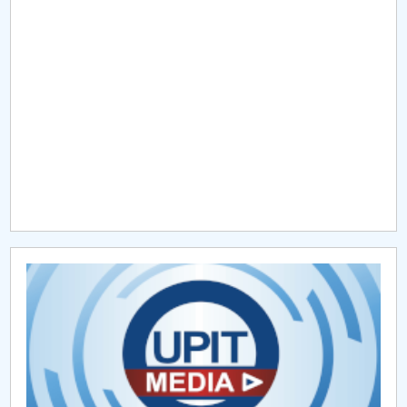
Raportul Conducerii Centrului Universitar Pitești
privind implementarea Planului Operațional 2020-
2024
Parteneri CUP
Centrul de Consiliere și Orientare în Carieră
Chestionar angajabilitate ALUMNI – UPB
CAR2026
MENIU CANTINA
Raport activitate Senat 2020-2024
Rapoarte 2021