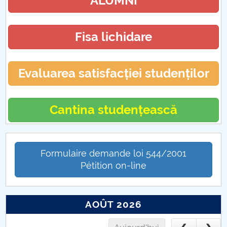
ALUMNI
Fisa lichidare
Evaluarea satisfacției studenților
Cantina studențească
Formulaire demande loi 544/2001
Pétition on-line
AOÛT 2026