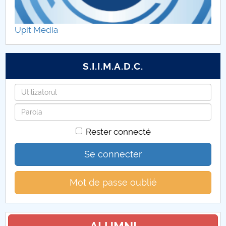
Vir2TEX
Upit Media
Active woman
WINN
S.I.I.M.A.D.C.
Identifiant
Mot
de
Rester connecté
passe
Se connecter
Mot de passe oublié