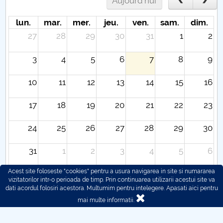
Aujourd'hui
lun.
mar.
mer.
jeu.
ven.
sam.
dim.
27
28
29
30
31
1
2
3
4
5
6
7
8
9
10
11
12
13
14
15
16
17
18
19
20
21
22
23
24
25
26
27
28
29
30
31
1
2
3
4
5
6
Acest site foloseste "cookies" pentru a usura navigarea in site si numararea
vizitatorilor intr-o perioada de timp. Prin continuarea utilizarii acestui site va
dati acordul folosiri acestora. Multumim pentru intelegere.
Apasati aici pentru
mai multe informatii.