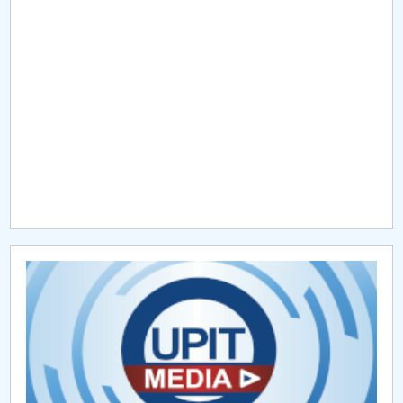
Raportul Conducerii Centrului Universitar Pitești
privind implementarea Planului Operațional 2020-
2024
Parteneri CUP
Centrul de Consiliere și Orientare în Carieră
Chestionar angajabilitate ALUMNI – UPB
CAR2026
MENIU CANTINA
TE-CON3
Inclusive HiED