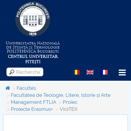
Universitatea Națională
de Știință și Tehnologie
POLITEHNICA
București
CENTRUL UNIVERSITAR
PITEȘTI
Menu
Facultés
Facultatea de Teologie, Litere, Istorie și Arte
Management FTLIA
Proiec
Despre Universitate
Proiecte Erasmus+
Vir2TEX
Centrul de Management al Proiectelor