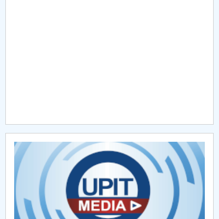
Raportul Conducerii Centrului Universitar Pitești
privind implementarea Planului Operațional 2020-
2024
Parteneri CUP
Centrul de Consiliere și Orientare în Carieră
Chestionar angajabilitate ALUMNI – UPB
CAR2026
MENIU CANTINA
TE-CON3
Inclusive HiED