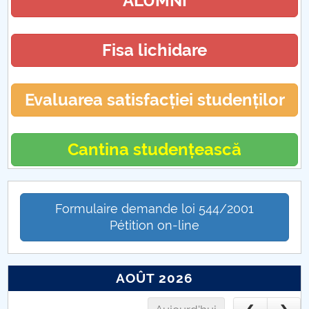
ALUMNI
Fisa lichidare
Evaluarea satisfacției studenților
Cantina studențească
Formulaire demande loi 544/2001
Pétition on-line
AOÛT 2026