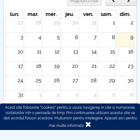
Aujourd'hui
lun.
mar.
mer.
jeu.
ven.
sam.
dim.
27
28
29
30
31
1
2
3
4
5
6
7
8
9
10
11
12
13
14
15
16
17
18
19
20
21
22
23
24
25
26
27
28
29
30
31
1
2
3
4
5
6
Acest site foloseste "cookies" pentru a usura navigarea in site si numararea
vizitatorilor intr-o perioada de timp. Prin continuarea utilizarii acestui site va
dati acordul folosiri acestora. Multumim pentru intelegere.
Apasati aici pentru
mai multe informatii.