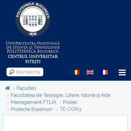
Universitatea Națională
de Știință și Tehnologie
POLITEHNICA
București
CENTRUL UNIVERSITAR
PITEȘTI
Menu
Facultés
Facultatea de Teologie, Litere, Istorie și Arte
Management FTLIA
Proiec
Despre Universitate
Proiecte Erasmus+
TE-CON3
Centrul de Management al Proiectelor