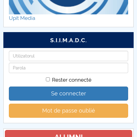
Vir2TEX
Upit Media
Active woman
WINN
S.I.I.M.A.D.C.
Identifiant
Mot
de
Rester connecté
passe
Se connecter
Mot de passe oublié