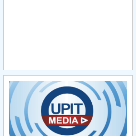
Raportul Conducerii Centrului Universitar Pitești
privind implementarea Planului Operațional 2020-
2024
Parteneri CUP
Centrul de Consiliere și Orientare în Carieră
Chestionar angajabilitate ALUMNI – UPB
CAR2026
MENIU CANTINA
Proiecte PEO
Proiecte Erasmus+