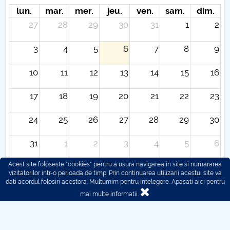
lun.
mar.
mer.
jeu.
ven.
sam.
dim.
27
28
29
30
31
1
2
3
4
5
6
7
8
9
10
11
12
13
14
15
16
17
18
19
20
21
22
23
24
25
26
27
28
29
30
31
1
2
3
4
5
6
Acest site foloseste "cookies" pentru a usura navigarea in site si numararea
vizitatorilor intr-o perioada de timp. Prin continuarea utilizarii acestui site va
dati acordul folosiri acestora. Multumim pentru intelegere.
Apasati aici pentru
mai multe informatii.