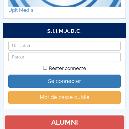
Upit Media
S.I.I.M.A.D.C.
Identifiant
Mot
de
Rester connecté
passe
Se connecter
Mot de passe oublié
ALUMNI