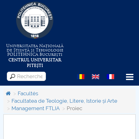
Universitatea Națională
de Știință și Tehnologie
POLITEHNICA
București
CENTRUL UNIVERSITAR
PITEȘTI
Menu
Facultés
Facultatea de Teologie, Litere, Istorie și Arte
Management FTLIA
Proiec
Despre Universitate
Centrul de Management al Proiectelor