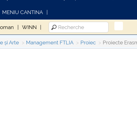
MENIU CANTINA
woman
WINN
e și Arte
Management FTLIA
Proiec
Proiecte Eras
INFORMATII ACTE STUDII
CARTA_UNSTP