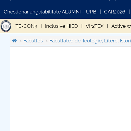
Chestionar angajabilitate ALUMNI – UPB
CAR2026
TE-CON3
Inclusive HiED
Vir2TEX
Active 
Facultés
Facultatea de Teologie, Litere, Istori
COMUNICAT DE PRESA
PRIMSTUD 26.03.2026