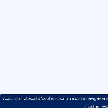
Acest site foloseste "cookies" pentru a usura navigarea in 
acestora. M