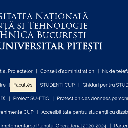
sitatea Națională
nță și Tehnologie
EHNICA
București
NIVERSITAR PITEȘTI
al Proiectelor
Conseil d'administration
Nr. de telef
ire
Facultés
STUDENTI CUP
Ghiduri pentru STU
UD)
Proiect SU-ETIC
Protection des données person
venimente CUP
Accesibilitate pentru studenții cu dizabi
ind implementarea Planului Operațional 2020-2024
Parte