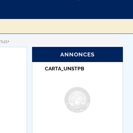
mus+
ANNONCES
B
Taxe de școlarizare
indexate – Centrul
Universitar Pitești