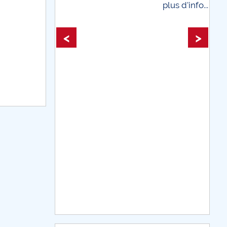
plus d'info...
plus d'info...
<
>