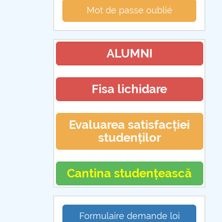
Mot de passe oublié
ALUMNI
Fisa lichidare
Evaluarea satisfacției
studenților
Cantina studențească
Formulaire demande loi