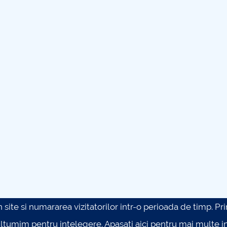
site si numararea vizitatorilor intr-o perioada de timp. Prin 
ultumim pentru intelegere.
Apasati aici pentru mai multe in