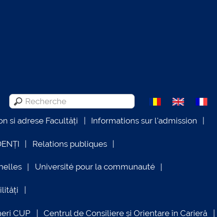
on si adrese Facultăți
Informations sur l'admission
DENȚI
Relations publiques
nelles
Université pour la communauté
lități
neri CUP
Centrul de Consiliere și Orientare în Carieră