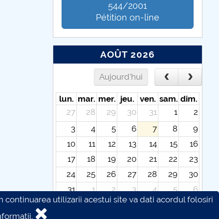
544/2001
Pétition on-line
AOÛT 2026
Aujourd'hui
lun.
mar.
mer.
jeu.
ven.
sam.
dim.
27
28
29
30
31
1
2
3
4
5
6
7
8
9
10
11
12
13
14
15
16
17
18
19
20
21
22
23
24
25
26
27
28
29
30
31
1
2
3
4
5
6
continuarea utilizarii acestui site va dati acordul folosiri
formatii.