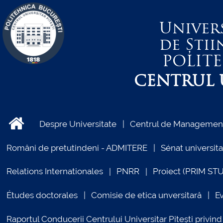
Univer
de Știi
POLIT
CENTRUL U
Despre Universitate
Centrul de Management 
Români de pretutindeni - ADMITERE
Sénat universita
Relations Internationales
PNRR
Proiect (PRIM ST
Études doctorales
Comisie de etica unversitară
E
Raportul Conducerii Centrului Universitar Pitești priv