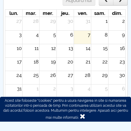
Aujourd'hui
lun.
mar.
mer.
jeu.
ven.
sam.
dim.
27
28
29
30
31
1
2
3
4
5
6
7
8
9
10
11
12
13
14
15
16
17
18
19
20
21
22
23
24
25
26
27
28
29
30
31
1
2
3
4
5
6
Acest site foloseste "cookies" pentru a usura navigarea in site si numararea
vizitatorilor intr-o perioada de timp. Prin continuarea utilizarii acestui site va
dati acordul folosiri acestora. Multumim pentru intelegere.
Apasati aici pentru
mai multe informatii.