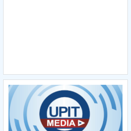
Raportul Conducerii Centrului Universitar Pitești
privind implementarea Planului Operațional 2020-
2024
Parteneri CUP
Centrul de Consiliere și Orientare în Carieră
Chestionar angajabilitate ALUMNI – UPB
CAR2026
MENIU CANTINA
Présentation
Permanences des enseignants