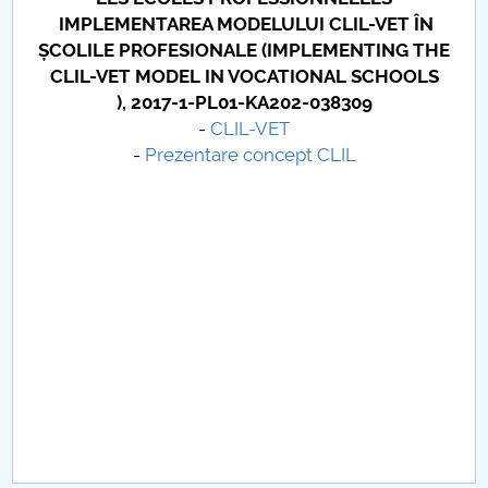
Conseil d'administration
IMPLEMENTAREA MODELULUI CLIL-VET ÎN
ȘCOLILE PROFESIONALE (
IMPLEMENTING THE
Nr. de telefon si adrese Facultăți
CLIL-VET MODEL IN VOCATIONAL SCHOOLS
),
2017-1-PL01-KA202-038309
Informations sur l'admission
-
CLIL-VET
-
Prezentare concept CLIL
Români de pretutindeni - ADMITERE
Sénat universitaire
Facultés
STUDENTI CUP
Ghiduri pentru STUDENȚI
Relations publiques
Relations Internationales