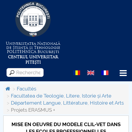
Universitatea Națională
de Știință și Tehnologie
POLITEHNICA
București
CENTRUL UNIVERSITAR
PITEȘTI
Menu
Facultés
Facultatea de Teologie, Litere, Istorie și Arte
Département Langue, Littérature, Histoire et Arts
Despre Universitate
Projets ERASMUS +
Centrul de Management al Proiectelor
MISE EN OEUVRE DU MODELE CLIL-VET DANS
LES ECOLES PROFESSIONNELLES