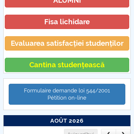
ALUMNI
Fisa lichidare
Evaluarea satisfacției studenților
Cantina studențească
Formulaire demande loi 544/2001
Pétition on-line
AOÛT 2026