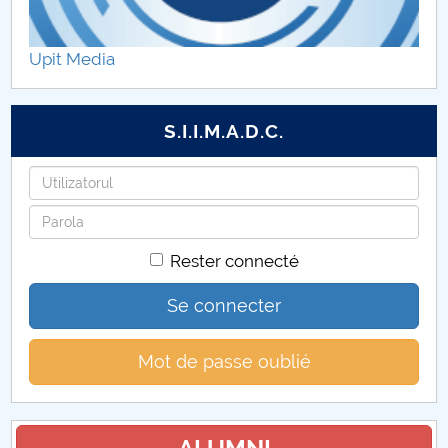
Projets ERASMUS +
Upit Media
Enseignants
Licence
S.I.I.M.A.D.C.
Masters
Identifiant
Mot
Reconversion professionnelle
de
Rester connecté
passe
Recherche scientifique
Se connecter
Carrières enseignantes
Mot de passe oublié
Evènements
Etudiants