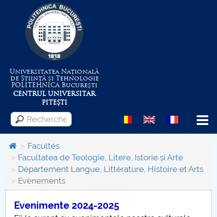
Universitatea Națională
de Știință și Tehnologie
POLITEHNICA
București
CENTRUL UNIVERSITAR
PITEȘTI
Menu
Facultés
Facultatea de Teologie, Litere, Istorie și Arte
Département Langue, Littérature, Histoire et Arts
Despre Universitate
Evènements
Centrul de Management al Proiectelor
Evenimente 2024-2025