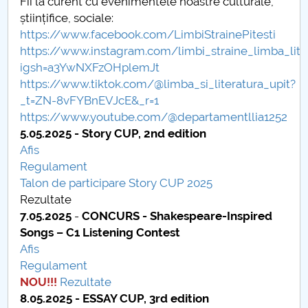
Conseil d'administration
Fii la curent cu evenimentele noastre culturale,
științifice, sociale:
Nr. de telefon si adrese Facultăți
https://www.facebook.com/LimbiStrainePitesti
https://www.instagram.com/limbi_straine_limba_lite
Informations sur l'admission
igsh=a3YwNXFzOHplemJt
https://www.tiktok.com/@limba_si_literatura_upit?
_t=ZN-8vFYBnEVJcE&_r=1
Români de pretutindeni - ADMITERE
https://www.youtube.com/@departamentllia1252
5.05.2025 - Story CUP, 2nd edition
Sénat universitaire
Afis
Regulament
Facultés
Talon de participare Story CUP 2025
Rezultate
STUDENTI CUP
7.05.2025
-
CONCURS -
Shakespeare-Inspired
Songs – C1 Listening Contest
Ghiduri pentru STUDENȚI
Afis
Regulament
Relations publiques
NOU!!!
Rezultate
8.05.2025 - ESSAY CUP, 3rd edition
Relations Internationales