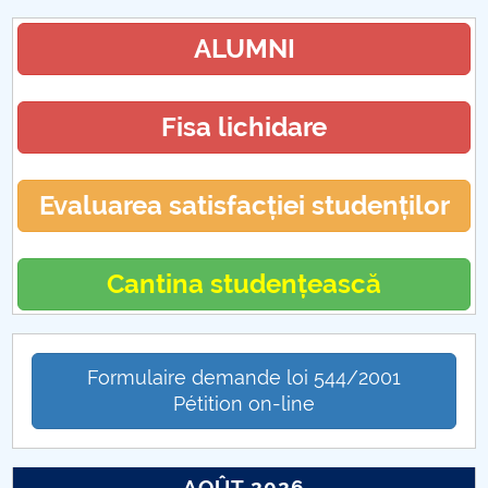
ALUMNI
Fisa lichidare
Evaluarea satisfacției studenților
Cantina studențească
Formulaire demande loi 544/2001
Pétition on-line
AOÛT 2026