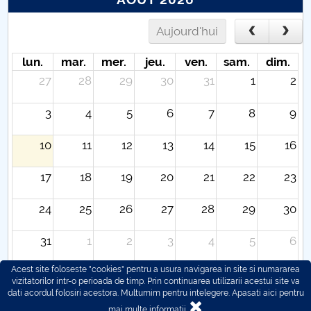
Aujourd'hui
lun.
mar.
mer.
jeu.
ven.
sam.
dim.
27
28
29
30
31
1
2
3
4
5
6
7
8
9
10
11
12
13
14
15
16
17
18
19
20
21
22
23
24
25
26
27
28
29
30
31
1
2
3
4
5
6
Acest site foloseste "cookies" pentru a usura navigarea in site si numararea
vizitatorilor intr-o perioada de timp. Prin continuarea utilizarii acestui site va
dati acordul folosiri acestora. Multumim pentru intelegere.
Apasati aici pentru
mai multe informatii.