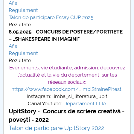
Afis
Regulament
PNRR
Talon de participare Essay CUP 2025
Rezultate
Proiect (PRIM STUD)
8.05.2025 - CONCURS DE POSTERE/PORTRETE
– „SHAKESPEARE IN IMAGINI"
Proiect SU-ETIC
Afis
Regulament
Protection des données personnelles
Rezultate
Evénements, vie étudiante, admission: découvrez
Université pour la communauté
l'actualité et la vie du département sur les
réseaux sociaux:
Études doctorales
https://www.facebook.com/LimbiStrainePitesti
Instagram: limba_si_literatura_upit
Comisie de etica unversitară
Canal Youtube:
Departament LLIA
UpitStory - Concurs de scriere creativă -
Evenimente CUP
povești - 2022
Talon de participare UpitStory 2022
Accesibilitate pentru studenții cu dizabilități