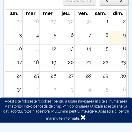
Aujourd'hui
lun.
mar.
mer.
jeu.
ven.
sam.
dim.
27
28
29
30
31
1
2
3
4
5
6
7
8
9
10
11
12
13
14
15
16
17
18
19
20
21
22
23
24
25
26
27
28
29
30
31
1
2
3
4
5
6
Acest site foloseste "cookies" pentru a usura navigarea in site si numararea
vizitatorilor intr-o perioada de timp. Prin continuarea utilizarii acestui site va
dati acordul folosiri acestora. Multumim pentru intelegere.
Apasati aici pentru
mai multe informatii.