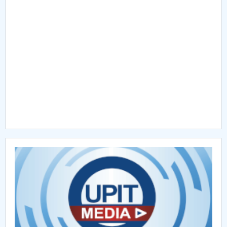
Raportul Conducerii Centrului Universitar Pitești
privind implementarea Planului Operațional 2020-
2024
Parteneri CUP
Centrul de Consiliere și Orientare în Carieră
Chestionar angajabilitate ALUMNI – UPB
CAR2026
MENIU CANTINA
ADMITERE vocationale MUZ, ACT
ADMITERE concurs mixt Arte Vizuale