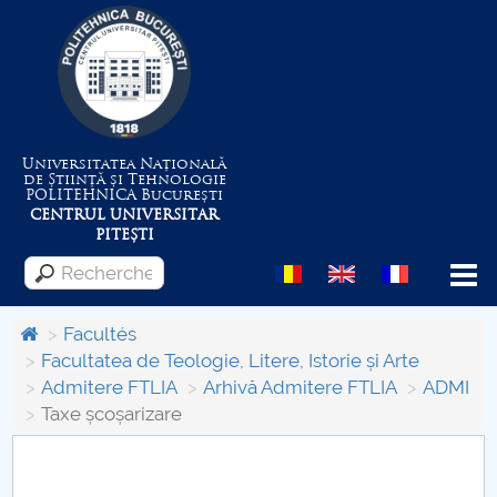
Universitatea Națională
de Știință și Tehnologie
POLITEHNICA
București
CENTRUL UNIVERSITAR
PITEȘTI
Menu
Facultés
Facultatea de Teologie, Litere, Istorie și Arte
Admitere FTLIA
Arhivă Admitere FTLIA
ADMI
Despre Universitate
Taxe școșarizare
Centrul de Management al Proiectelor