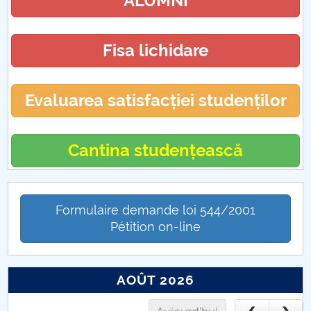
ALUMNI
Taxe
Fisa lichidare
Evaluarea satisfacției studenților
Cantina studențească
Formulaire demande loi 544/2001
Pétition on-line
AOÛT 2026