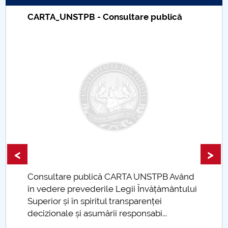
ADMITERE dosar LL, LMA, IST, TEO
Taxe de școlarizare indexate – Centrul
Universitar Pitești
ADMITERE LICENTA SESIUNEA III
ADMITERE LICENȚĂ SESIUNEA II
Admitere masterat
Sesiuni Admitere
ÎNMATRICULARE
<
>
LOCURI SUBVENȚIONATE
d
TAXE DE ȘCOLARIZARE
i
Taxe de școlarizare indexate Taxele se pot
plăti și cu cardul
Admitere - Faze
mai multe informat