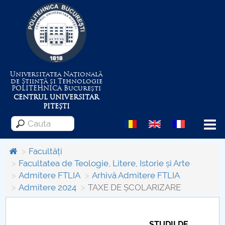
Universitatea Națională
de Știință și Tehnologie
POLITEHNICA
București
CENTRUL UNIVERSITAR
PITEȘTI
Menu
Facultăți
Facultatea de Teologie, Litere, Istorie și Arte
Admitere FTLIA
Arhivă Admitere FTLIA
Despre Universitate
Admitere 2024
TAXE DE ȘCOLARIZARE
Centrul de Management al Proiectelor
STUDII DE