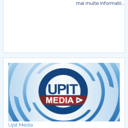
matii...
Taxe
Upit Media