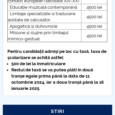
context european (secolele XIV-XX)
Educație muzicală contemporană
4500 lei
Raportul Conducerii Centrului Universitar Pitești
Limbaje specializate si traducere
privind implementarea Planului Operațional 2020-
4500 lei
asistata de calculator
2024
Apogetică și duhovnicie
4500 lei
Misiune și slujire prin limbajul
Parteneri CUP
4500 lei
mimico-gestual
Centrul de Consiliere și Orientare în Carieră
Pentru candidații admiși pe loc cu taxă, taxa de
școlarizare se achită astfel:
Chestionar angajabilitate ALUMNI – UPB
500 de lei la înmatriculare
Restul de taxă se va putea plăti în două
CAR2026
tranșe egale prima până la data de 11
octombrie 2024, iar a doua tranșă până la 16
MENIU CANTINA
ianuarie 2025.
ADMITERE vocational MUZ, ACT
ADMITERE mixt Arte Vizuale
STIRI