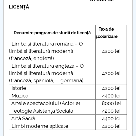
Consiliul de Administratie
LICENȚĂ
Nr. de telefon si adrese Facultăți
Admitere
Taxa de
Denumire program de studii de licență
școlarizare
Limba și literatura română – O
Români de pretutindeni - ADMITERE
limbă și literatură modernă
4200 lei
(franceză, engleză)
Senat
Limba și literatura engleză – O
limbă și literatură modernă
4200 lei
Facultăți
(franceză, spaniolă, germană)
Istorie
4200 lei
Studenți
Muzică
4400 lei
Artele spectacolului (Actorie)
8000 lei
Ghiduri pentru STUDENȚI
Teologie Asistenţă Socială
4200 lei
Artă Sacră
4400 lei
Relații Publice
Limbi moderne aplicate
4200 lei
Relații Internaționale