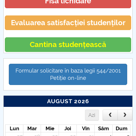
Fisa lichidare
Evaluarea satisfacției studenților
Cantina studențească
Formular solicitare în baza legii 544/2001
Petiție on-line
AUGUST 2026
Azi
Lun
Mar
Mie
Joi
Vin
Sâm
Dum