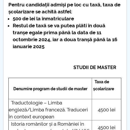
Pentru candidații admiși pe loc cu taxă, taxa de
PNRR
școlarizare se achită astfel:
500 de lei la înmatriculare
Restul de taxă se va putea plăti în două
Proiect PRIM STUD
tranșe egale prima până la data de
11
octombrie 2024, iar a doua tranșă până la 16
Proiect SU-ETIC
ianuarie 2025
Protecția datelor personale
STUDII DE MASTER
UNIVERSITATE pentru comunitate
IOSUD/CSUD-Doctorate
Taxa de
Denumire program de studii de master
școlarizare
Comisie de etica unversitară
Traductologie – Limba
engleză/Limba franceză. Traduceri
4500 lei
Evenimente CUP
în context european
Istoria românilor și a României în
Accesibilitate pentru studenții cu dizabilități
4500 lei