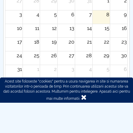
27
28
29
30
31
1
2
3
4
5
6
7
8
9
10
11
12
13
14
15
16
17
18
19
20
21
22
23
24
25
26
27
28
29
30
31
1
2
3
4
5
6
Acest site foloseste "cookies" pentru a usura navigarea in site si numararea
vizitatorilor intr-o perioada de timp. Prin continuarea utilizarii acestui site va
dati acordul folosiri acestora. Multumim pentru intelegere.
Apasati aici pentru
mai multe informatii.
© 2016 - 2026 POLITEHNICA București - Centrul