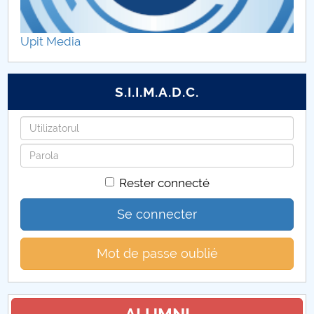
ADMITERE pe baza de dosar LL, LMA, IST, TEOL
Upit Media
CALENDAR ADMITERE 2024
ADMITERE LICENȚĂ SESIUNEA II
S.I.I.M.A.D.C.
Admitere masterat
Identifiant
Mot
SESIUNI ADMITERE
de
Rester connecté
passe
Admitere faza II
Se connecter
LOCURI SUBVENȚIONATE
Mot de passe oublié
Taxe școșarizare
Sesiunea I Admitere - Faze