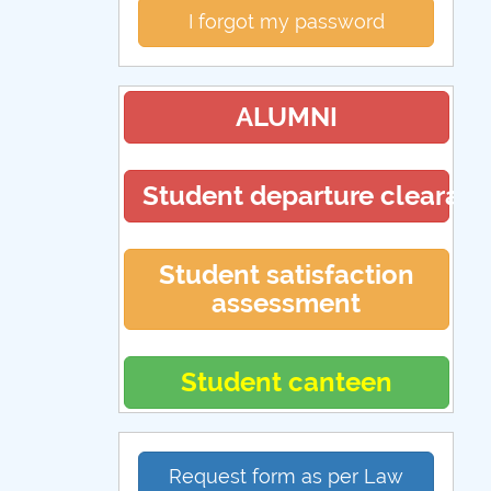
I forgot my password
ALUMNI
Student departure clearan
Student satisfaction
assessment
Student canteen
Request form as per Law