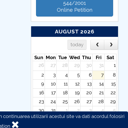
544/2001
Online Petition
AUGUST 2026
today
Sun
Mon
Tue
Wed
Thu
Fri
Sat
26
27
28
29
30
31
1
2
3
4
5
6
7
8
9
10
11
12
13
14
15
16
17
18
19
20
21
22
23
24
25
26
27
28
29
30
31
1
2
3
4
5
continuarea utilizarii acestui site va dati acordul folosiri
ation