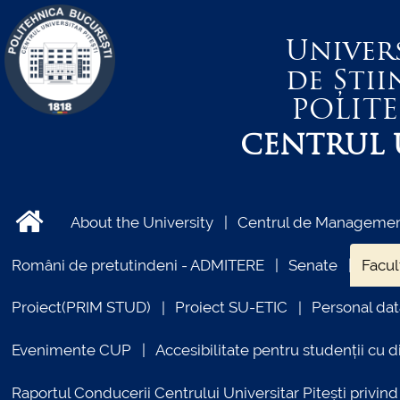
Univer
de Știi
POLIT
CENTRUL U
About the University
Centrul de Management
Români de pretutindeni - ADMITERE
Senate
Facul
Proiect(PRIM STUD)
Proiect SU-ETIC
Personal dat
Evenimente CUP
Accesibilitate pentru studenții cu di
Raportul Conducerii Centrului Universitar Pitești priv