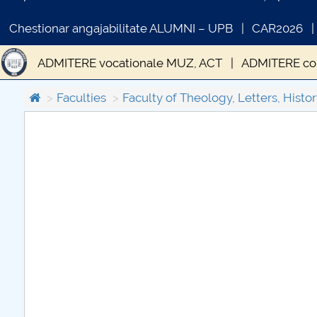
Chestionar angajabilitate ALUMNI – UPB
CAR2026
ADMITERE vocationale MUZ, ACT
ADMITERE con
ADMITERE LICENȚĂ SESIUNEA II
Admitere mast
Faculties
Faculty of Theology, Letters, Histor
Sesiunea I Admitere - Faze
Taxe
C
PR