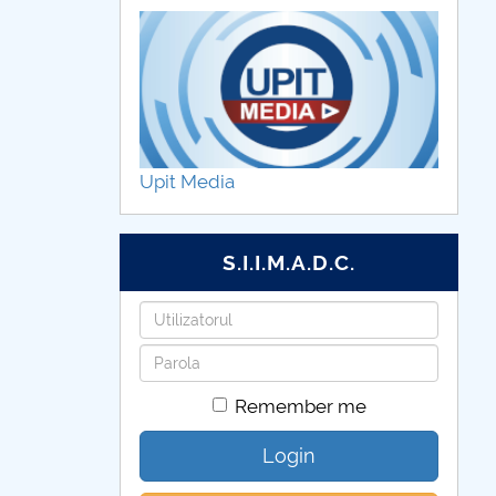
Upit Media
S.I.I.M.A.D.C.
Username
Password
Remember me
Login