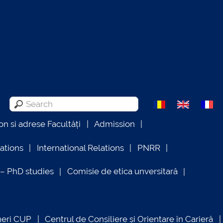
on si adrese Facultăți
Admission
lations
International Relations
PNRR
 PhD studies
Comisie de etica unversitară
neri CUP
Centrul de Consiliere și Orientare în Carieră