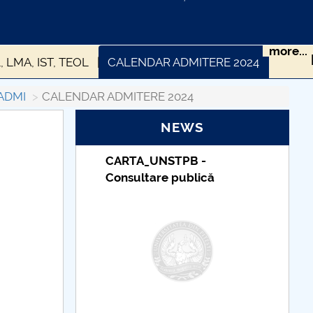
more...
, LMA, IST, TEOL
CALENDAR ADMITERE 2024
 SUBVENȚIONATE
Taxe școșarizare
ADMI
CALENDAR ADMITERE 2024
NEWS
TUDII
CARTA_UNSTPB -
Consultare publică