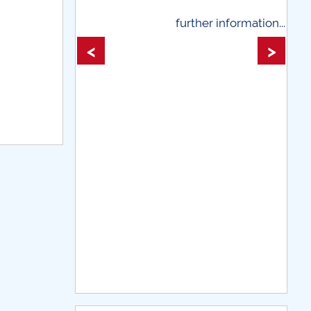
 information...
further information...
<
>