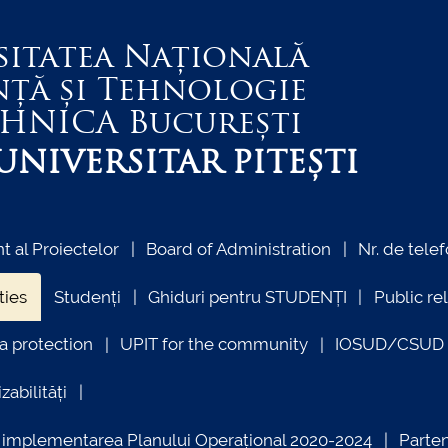
sitatea Națională
nță și Tehnologie
EHNICA
București
NIVERSITAR PITEȘTI
 al Proiectelor
Board of Administration
Nr. de telef
ties
Studenți
Ghiduri pentru STUDENȚI
Public re
a protection
UPIT for the community
IOSUD/CSUD –
zabilități
ind implementarea Planului Operațional 2020-2024
Parte