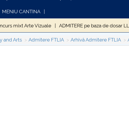
MENIU CANTINA
curs mixt Arte Vizuale
ADMITERE pe baza de dosar LL
erat
SESIUNI ADMITERE
Admitere faza II
LOCURI
y and Arts
Admitere FTLIA
Arhivă Admitere FTLIA
OMUNICAT DE PRESA
INFORMATII ACTE S
IMSTUD 26.03.2026