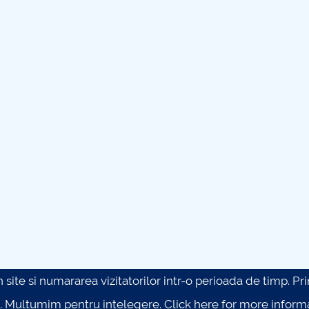
site si numararea vizitatorilor intr-o perioada de timp. Prin 
. Multumim pentru intelegere.
Click here for more inform