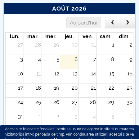
AOÛT 2026
Aujourd'hui
lun.
mar.
mer.
jeu.
ven.
sam.
dim.
27
28
29
30
31
1
2
3
4
5
6
7
8
9
10
11
12
13
14
15
16
17
18
19
20
21
22
23
24
25
26
27
28
29
30
31
1
2
3
4
5
6
Acest site foloseste "cookies" pentru a usura navigarea in site si numararea
vizitatorilor intr-o perioada de timp. Prin continuarea utilizarii acestui site va