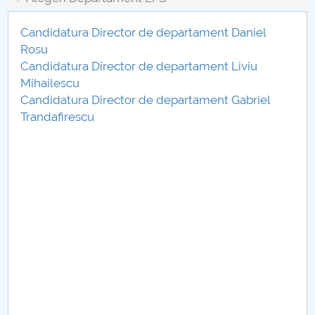
Conseil d'administration
Candidatura Director de departament Daniel
Nr. de telefon si adrese Facultăți
Rosu
Candidatura Director de departament Liviu
Informations sur l'admission
Mihailescu
Candidatura Director de departament Gabriel
Români de pretutindeni - ADMITERE
Trandafirescu
Sénat universitaire
Facultés
STUDENTI CUP
Ghiduri pentru STUDENȚI
Relations publiques
Relations Internationales