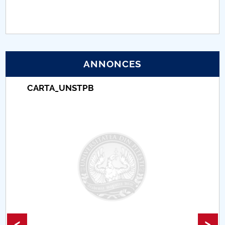
PNRR
Proiect (PRIM STUD)
ANNONCES
Proiect SU-ETIC
CARTA_UNSTPB
Protection des données personnelles
Université pour la communauté
Études doctorales
Comisie de etica unversitară
Evenimente CUP
Accesibilitate pentru studenții cu dizabilități
<
>