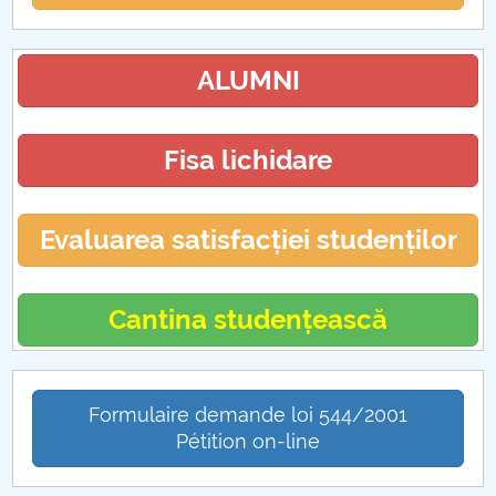
ALUMNI
Fisa lichidare
Evaluarea satisfacției studenților
Cantina studențească
Formulaire demande loi 544/2001
Pétition on-line