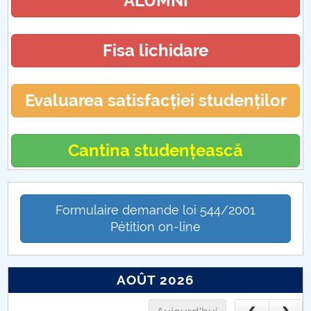
ALUMNI
Fisa lichidare
Evaluarea satisfacției studenților
Cantina studențească
Formulaire demande loi 544/2001
Pétition on-line
AOÛT 2026