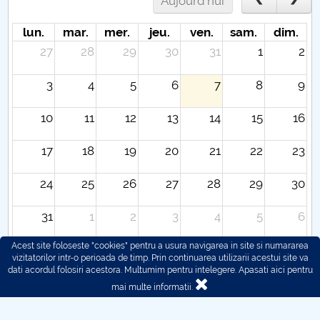
Aujourd'hui
lun.
mar.
mer.
jeu.
ven.
sam.
dim.
27
28
29
30
31
1
2
3
4
5
6
7
8
9
10
11
12
13
14
15
16
17
18
19
20
21
22
23
24
25
26
27
28
29
30
31
1
2
3
4
5
6
Acest site foloseste "cookies" pentru a usura navigarea in site si numararea
vizitatorilor intr-o perioada de timp. Prin continuarea utilizarii acestui site va
dati acordul folosiri acestora. Multumim pentru intelegere.
Apasati aici pentru
mai multe informatii.