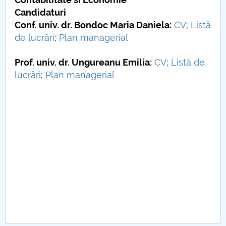
Conseil d'administration
Candidaturi
Nr. de telefon si adrese Facultăți
Conf. univ. dr. Bondoc Maria Daniela:
CV
;
Listă
de lucrări
;
Plan managerial
Informations sur l'admission
Prof. univ. dr. Ungureanu Emilia
:
CV
;
Listă de
Români de pretutindeni - ADMITERE
lucrări
;
Plan managerial
Sénat universitaire
Facultés
STUDENTI CUP
Ghiduri pentru STUDENȚI
Relations publiques
Relations Internationales