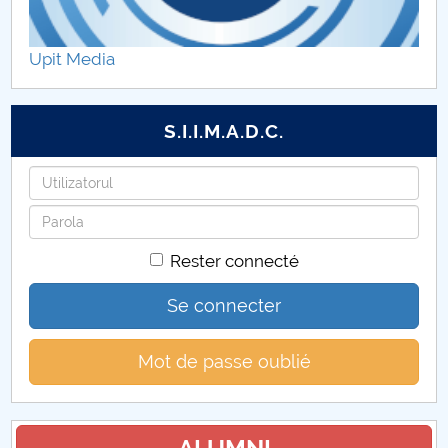
Programe de licență DFCE
Upit Media
Programe de master DFCE
PROGRAMUL ORELOR DE CONSULTAŢII
S.I.I.M.A.D.C.
Îndrumători an
Identifiant
Mot
Organizare practică
de
Rester connecté
passe
Cercetare științifică
Se connecter
Mot de passe oublié