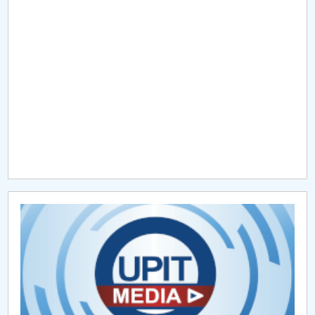
Raportul Conducerii Centrului Universitar Pitești
privind implementarea Planului Operațional 2020-
2024
Parteneri CUP
Centrul de Consiliere și Orientare în Carieră
Chestionar angajabilitate ALUMNI – UPB
CAR2026
MENIU CANTINA
Management departament
Cadre didactice titulare