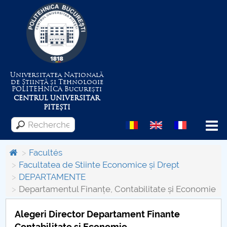
Universitatea Națională
de Știință și Tehnologie
POLITEHNICA
București
CENTRUL UNIVERSITAR
PITEȘTI
Menu
Facultés
Facultatea de Stiinte Economice și Drept
DEPARTAMENTE
Despre Universitate
Departamentul Finanțe, Contabilitate și Economie
Centrul de Management al Proiectelor
Alegeri Director Departament Finante
Contabilitate si Economie