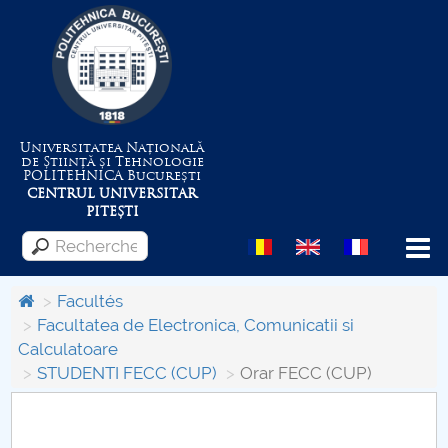
Universitatea Națională
de Știință și Tehnologie
POLITEHNICA
București
CENTRUL UNIVERSITAR
PITEȘTI
Menu
Facultés
Facultatea de Electronica, Comunicatii si
Calculatoare
Despre Universitate
STUDENTI FECC (CUP)
Orar FECC (CUP)
Centrul de Management al Proiectelor