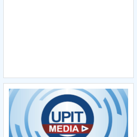
Raportul Conducerii Centrului Universitar Pitești
privind implementarea Planului Operațional 2020-
2024
Parteneri CUP
Centrul de Consiliere și Orientare în Carieră
Chestionar angajabilitate ALUMNI – UPB
CAR2026
MENIU CANTINA
Platforme utile FECC (CUP)
Ghidul bobocului FECC (CUP)