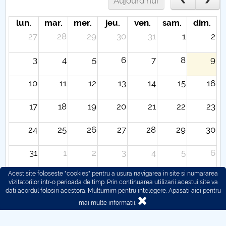
Aujourd'hui
lun.
mar.
mer.
jeu.
ven.
sam.
dim.
27
28
29
30
31
1
2
3
4
5
6
7
8
9
10
11
12
13
14
15
16
17
18
19
20
21
22
23
24
25
26
27
28
29
30
31
1
2
3
4
5
6
Acest site foloseste "cookies" pentru a usura navigarea in site si numararea
vizitatorilor intr-o perioada de timp. Prin continuarea utilizarii acestui site va
dati acordul folosiri acestora. Multumim pentru intelegere.
Apasati aici pentru
mai multe informatii.