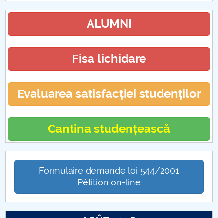
Practică FECC (CUP)
ALUMNI
Absolvire FECC (CUP)
Fisa lichidare
Activități extracuriculare FECC (CUP)
Evaluarea satisfacției studenților
Cantina studențească
Formulaire demande loi 544/2001
Pétition on-line