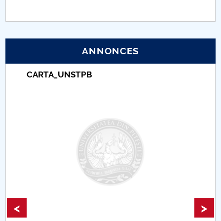
PNRR
Proiect (PRIM STUD)
ANNONCES
Proiect SU-ETIC
CARTA_UNSTPB
Protection des données personnelles
Université pour la communauté
Études doctorales
Comisie de etica unversitară
Evenimente CUP
<
>
Accesibilitate pentru studenții cu dizabilități