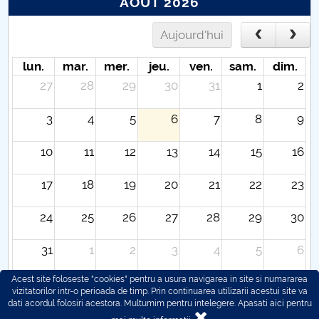
AOÛT 2026
Aujourd'hui
lun.
mar.
mer.
jeu.
ven.
sam.
dim.
27
28
29
30
31
1
2
3
4
5
6
7
8
9
10
11
12
13
14
15
16
17
18
19
20
21
22
23
24
25
26
27
28
29
30
31
1
2
3
4
5
6
Acest site foloseste "cookies" pentru a usura navigarea in site si numararea
vizitatorilor intr-o perioada de timp. Prin continuarea utilizarii acestui site va
dati acordul folosiri acestora. Multumim pentru intelegere.
Apasati aici pentru