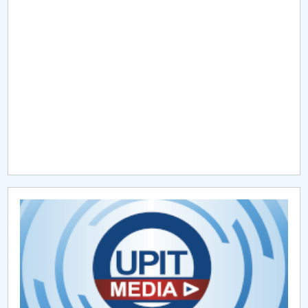
Raportul Conducerii Centrului Universitar Pitești
privind implementarea Planului Operațional 2020-
2024
Parteneri CUP
Centrul de Consiliere și Orientare în Carieră
Chestionar angajabilitate ALUMNI – UPB
CAR2026
MENIU CANTINA
Platforme utile FECC (CUP)
Ghidul bobocului FECC (CUP)