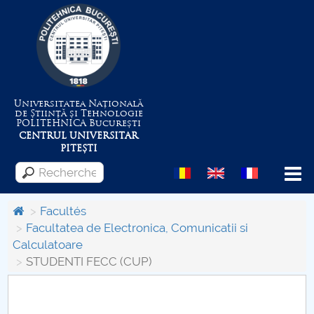
Universitatea Națională
de Știință și Tehnologie
POLITEHNICA
București
CENTRUL UNIVERSITAR
PITEȘTI
Menu
Facultés
Facultatea de Electronica, Comunicatii si
Calculatoare
Despre Universitate
STUDENTI FECC (CUP)
Centrul de Management al Proiectelor