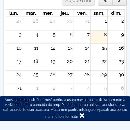
Aujourd'hui
lun.
mar.
mer.
jeu.
ven.
sam.
dim.
27
28
29
30
31
1
2
3
4
5
6
7
8
9
10
11
12
13
14
15
16
17
18
19
20
21
22
23
24
25
26
27
28
29
30
31
1
2
3
4
5
6
Acest site foloseste "cookies" pentru a usura navigarea in site si numararea
vizitatorilor intr-o perioada de timp. Prin continuarea utilizarii acestui site va
dati acordul folosiri acestora. Multumim pentru intelegere.
Apasati aici pentru
mai multe informatii.