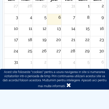
27
28
29
30
31
1
2
3
4
5
6
7
8
9
10
11
12
13
14
15
16
17
18
19
20
21
22
23
24
25
26
27
28
29
30
31
1
2
3
4
5
6
Acest site foloseste "cookies" pentru a usura navigarea in site si numararea
vizitatorilor intr-o perioada de timp. Prin continuarea utilizarii acestui site va
dati acordul folosiri acestora. Multumim pentru intelegere.
Apasati aici pentru
mai multe informatii.