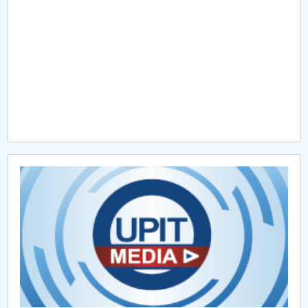
Raportul Conducerii Centrului Universitar Pitești
privind implementarea Planului Operațional 2020-
2024
Parteneri CUP
Centrul de Consiliere și Orientare în Carieră
Chestionar angajabilitate ALUMNI – UPB
CAR2026
MENIU CANTINA
Despre noi CFM
Programe acreditate CFM