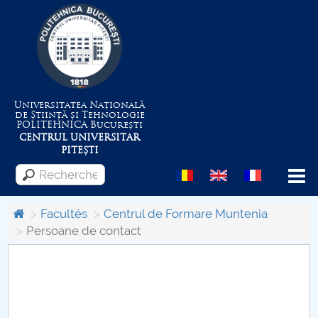
Universitatea Națională
de Știință și Tehnologie
POLITEHNICA
București
CENTRUL UNIVERSITAR
PITEȘTI
Menu
Facultés
Centrul de Formare Muntenia
Persoane de contact
Despre Universitate
Centrul de Management al Proiectelor