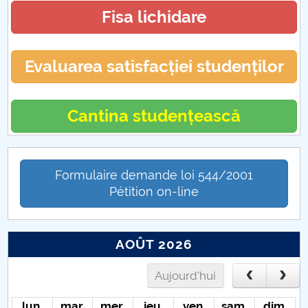
Fisa lichidare
Diverse CFM
Evaluarea satisfacției studenților
Cantina studențească
Formulaire demande loi 544/2001
Pétition on-line
AOÛT 2026
Aujourd'hui
lun.
mar.
mer.
jeu.
ven.
sam.
dim.